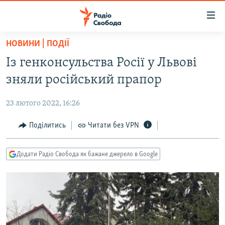
Доступність
посилання
Перейти
НОВИНИ | ПОДІЇ
до
РАДІО СВОБОДА – 70 РОКІВ
Із генконсульства Росії у Львові
основного
ВСЕ ЗА ДОБУ
матеріалу
зняли російський прапор
СТАТТІ
Перейти
до
23 лютого 2022, 16:26
ВІЙНА
ПОЛІТИКА
основної
РОСІЙСЬКА «ФІЛЬТРАЦІЯ»
Поділитись
Читати без VPN
ЕКОНОМІКА
навігації
Перейти
ДОНБАС.РЕАЛІЇ
СУСПІЛЬСТВО
до
Додати Радіо Свобода як бажане джерело в Google
КРИМ.РЕАЛІЇ
КУЛЬТУРА
пошуку
ТИ ЯК?
СПОРТ
СХЕМИ
УКРАЇНА
КИТАЙ.ВИКЛИКИ
СВІТ