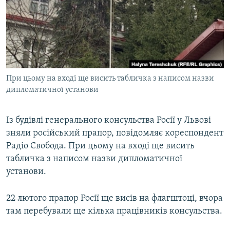
МУЛЬТИМЕДІА
ФОТО
СПЕЦПРОЄКТИ
ПОДКАСТИ
При цьому на вході ще висить табличка з написом назви
дипломатичної установи
КРИМ РЕАЛІЇ
РУС
Із будівлі генерального консульства Росії у Львові
УКР
зняли російський прапор, повідомляє кореспондент
КТАТ
Радіо Свобода. При цьому на вході ще висить
табличка з написом назви дипломатичної
ДОЛУЧАЙСЯ!
установи.
22 лютого прапор Росії ще висів на флагштоці, вчора
там перебували ще кілька працівників консульства.