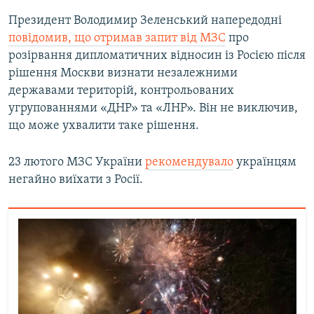
Президент Володимир Зеленський напередодні
повідомив, що отримав запит від МЗС
про
розірвання дипломатичних відносин із Росією після
рішення Москви визнати незалежними
державами територій, контрольованих
угрупованнями «ДНР» та «ЛНР». Він не виключив,
що може ухвалити таке рішення.
23 лютого МЗС України
рекомендувало
українцям
негайно виїхати з Росії.