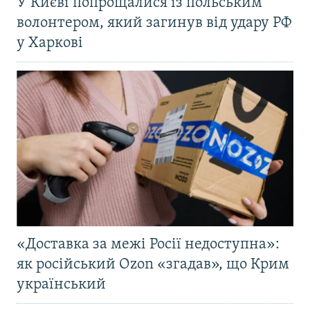
У Києві попрощалися із польським
волонтером, який загинув від удару РФ
у Харкові
«Доставка за межі Росії недоступна»:
як російський Ozon «згадав», що Крим
український