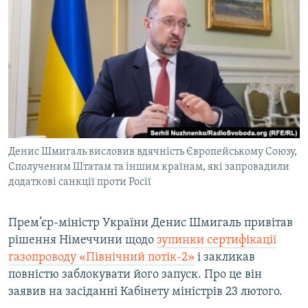
МУЛЬТИМЕДІА
ФОТО
СПЕЦПРОЄКТИ
ПОДКАСТИ
КРИМ РЕАЛІЇ
РУС
Денис Шмигаль висловив вдячність Європейському Союзу,
УКР
Сполученим Штатам та іншим країнам, які запровадили
додаткові санкції проти Росії
КТАТ
Прем’єр-міністр України Денис Шмигаль привітав
ДОЛУЧАЙСЯ!
рішення Німеччини щодо
зупинки сертифікації
газопроводу «Північний потік-2»
і закликав
повністю заблокувати його запуск. Про це він
заявив на засіданні Кабінету міністрів 23 лютого.