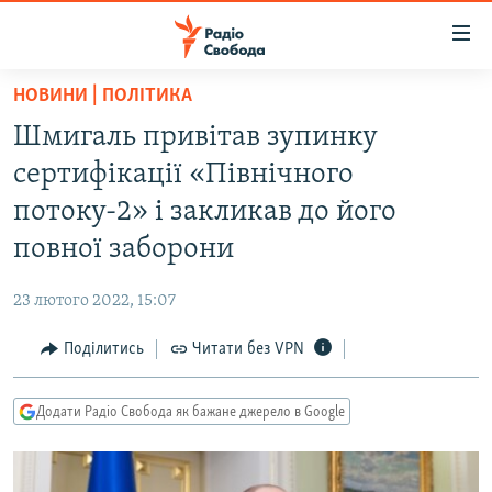
Доступність
посилання
Перейти
НОВИНИ | ПОЛІТИКА
до
РАДІО СВОБОДА – 70 РОКІВ
Шмигаль привітав зупинку
основного
ВСЕ ЗА ДОБУ
матеріалу
сертифікації «Північного
СТАТТІ
Перейти
потоку-2» і закликав до його
до
ВІЙНА
ПОЛІТИКА
повної заборони
основної
РОСІЙСЬКА «ФІЛЬТРАЦІЯ»
ЕКОНОМІКА
навігації
23 лютого 2022, 15:07
Перейти
ДОНБАС.РЕАЛІЇ
СУСПІЛЬСТВО
до
Поділитись
Читати без VPN
КРИМ.РЕАЛІЇ
КУЛЬТУРА
пошуку
ТИ ЯК?
СПОРТ
Додати Радіо Свобода як бажане джерело в Google
СХЕМИ
УКРАЇНА
КИТАЙ.ВИКЛИКИ
СВІТ