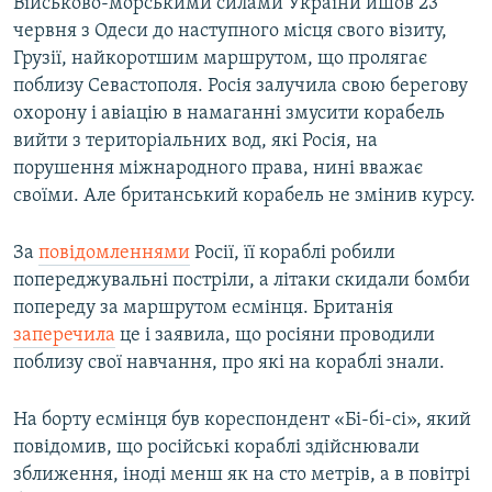
Військово-морськими силами України йшов 23
червня з Одеси до наступного місця свого візиту,
Грузії, найкоротшим маршрутом, що пролягає
поблизу Севастополя. Росія залучила свою берегову
охорону і авіацію в намаганні змусити корабель
вийти з територіальних вод, які Росія, на
порушення міжнародного права, нині вважає
своїми. Але британський корабель не змінив курсу.
За
повідомленнями
Росії, її кораблі робили
попереджувальні постріли, а літаки скидали бомби
попереду за маршрутом есмінця. Британія
заперечила
це і заявила, що росіяни проводили
поблизу свої навчання, про які на кораблі знали.
На борту есмінця був кореспондент «Бі-бі-сі», який
повідомив, що російські кораблі здійснювали
зближення, іноді менш як на сто метрів, а в повітрі