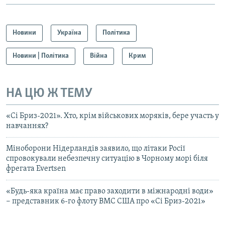
Новини
Україна
Політика
Новини | Політика
Війна
Крим
НА ЦЮ Ж ТЕМУ
«Сі Бриз-2021». Хто, крім військових моряків, бере участь у
навчаннях?
Міноборони Нідерландів заявило, що літаки Росії
спровокували небезпечну ситуацію в Чорному морі біля
фрегата Evertsen
«Будь-яка країна має право заходити в міжнародні води»
− представник 6-го флоту ВМС США про «Сі Бриз-2021»