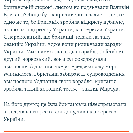
Україна офіційно не відреагувала з подякою
Усі сайти RFE/RL
британській стороні, листом не подякували Великій
Британії? Якщо був закритий якийсь лист – це все
одно не те, бо Британія зробила відкриту публічну
акцію на підтримку України, в інтересах України.
Я переконаний, що британці чекали на таку
реакцію України. Адже вони ризикували заради
України. Ми знаємо, що ці два кораблі, Defender і
другий норвезький, вони супроводжували
авіаносне з'єднання, яке у Середземному морі
зупинилося. І британці забирають супроводження
авіаносного з'єднання свого корабля. Британія
зробила такий хороший тест», – заявив Марчук.
На його думку, це була британська цілеспрямована
акція, як в інтересах Лондону, так і в інтересах
України.