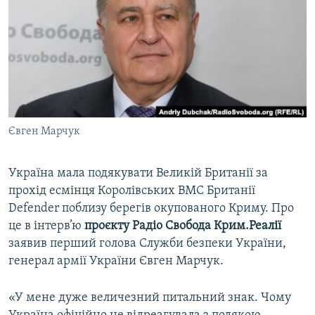
МУЛЬТИМЕДІА
ФОТО
СПЕЦПРОЄКТИ
ПОДКАСТИ
КРИМ РЕАЛІЇ
Євген Марчук
РУС
УКР
Україна мала подякувати Великій Британії за
прохід есмінця Королівських ВМС Британії
КТАТ
Defender поблизу берегів окупованого Криму. Про
це в інтерв’ю
проєкту Радіо Свобода Крим.Реалії
ДОЛУЧАЙСЯ!
заявив перший голова Служби безпеки України,
генерал армії України Євген Марчук.
«У мене дуже величезний питальний знак. Чому