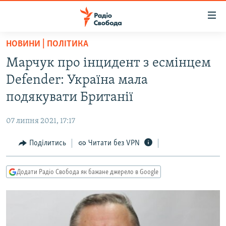
Доступність
посилання
Перейти
НОВИНИ | ПОЛІТИКА
до
РАДІО СВОБОДА – 70 РОКІВ
Марчук про інцидент з есмінцем
основного
ВСЕ ЗА ДОБУ
матеріалу
Defender: Україна мала
СТАТТІ
Перейти
подякувати Британії
до
ВІЙНА
ПОЛІТИКА
основної
07 липня 2021, 17:17
РОСІЙСЬКА «ФІЛЬТРАЦІЯ»
ЕКОНОМІКА
навігації
Перейти
Поділитись
Читати без VPN
ДОНБАС.РЕАЛІЇ
СУСПІЛЬСТВО
до
КРИМ.РЕАЛІЇ
КУЛЬТУРА
пошуку
Додати Радіо Свобода як бажане джерело в Google
ТИ ЯК?
СПОРТ
СХЕМИ
УКРАЇНА
КИТАЙ.ВИКЛИКИ
СВІТ