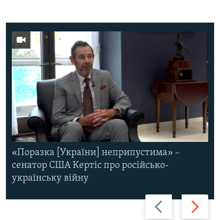
«Поразка [України] неприпустима» –
сенатор США Кертіс про російсько-
українську війну
Назад
Вперед