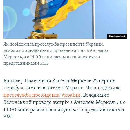
МУЛЬТИМЕДІА
ФОТО
СПЕЦПРОЄКТИ
ПОДКАСТИ
Як повідомила пресслужба президента України,
Володимир Зеленський проведе зустріч з Анґелою
КРИМ РЕАЛІЇ
Меркель, а о 14:00 вони разом поспілкуються з
РУС
представниками ЗМІ
УКР
КТАТ
Канцлер Німеччини Анґела Меркель 22 серпня
перебуватиме із візитом в Україні. Як повідомила
пресслужба президента України
, Володимир
ДОЛУЧАЙСЯ!
Зеленський проведе зустріч з Анґелою Меркель, а о
14:00 вони разом поспілкуються з представниками
ЗМІ.