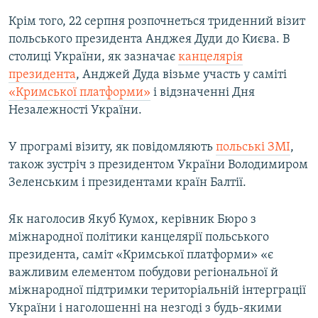
Крім того, 22 серпня розпочнеться триденний візит
польського президента Анджея Дуди до Києва. В
столиці України, як зазначає
канцелярія
президента
, Анджей Дуда візьме участь у саміті
«Кримської платформи»
і відзначенні Дня
Незалежності України.
У програмі візиту, як повідомляють
польські ЗМІ
,
також зустріч з президентом України Володимиром
Зеленським і президентами країн Балтії.
Як наголосив Якуб Кумох, керівник Бюро з
міжнародної політики канцелярії польського
президента, саміт «Кримської платформи» «є
важливим елементом побудови регіональної й
міжнародної підтримки територіальній інтерграції
України і наголошенні на незгоді з будь-якими