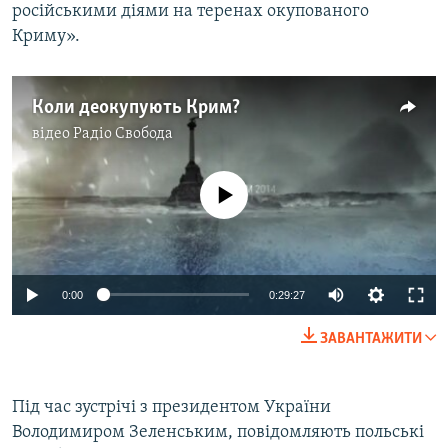
російськими діями на теренах окупованого
Криму».
Коли деокупують Крим?
відео
Радіо Свобода
No media source currently available
0:00
0:29:27
ЗАВАНТАЖИТИ
Під час зустрічі з президентом України
Володимиром Зеленським, повідомляють польські