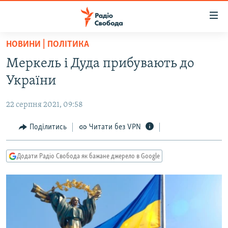
Доступність
посилання
Перейти
НОВИНИ | ПОЛІТИКА
до
РАДІО СВОБОДА – 70 РОКІВ
Меркель і Дуда прибувають до
основного
ВСЕ ЗА ДОБУ
матеріалу
України
СТАТТІ
Перейти
до
22 серпня 2021, 09:58
ВІЙНА
ПОЛІТИКА
основної
РОСІЙСЬКА «ФІЛЬТРАЦІЯ»
Поділитись
Читати без VPN
ЕКОНОМІКА
навігації
Перейти
ДОНБАС.РЕАЛІЇ
СУСПІЛЬСТВО
до
Додати Радіо Свобода як бажане джерело в Google
КРИМ.РЕАЛІЇ
КУЛЬТУРА
пошуку
ТИ ЯК?
СПОРТ
СХЕМИ
УКРАЇНА
КИТАЙ.ВИКЛИКИ
СВІТ