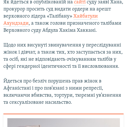
Як йдеться в опублікованій на
сайті
суду заяві Хана,
прокурор просить суд видати ордери на арешт
Усі сайти RFE/RL
верховного лідера «Талібану»
Хайбатули
Ахундзади
, а також голови призначеного талібами
Верховного суду Абдула Хакіма Хаккані.
Щодо них висунуті звинувачення у переслідуванні
жінок і дівчат, а також тих, хто заступається за них,
та осіб, які не відповідають очікуванням талібів у
сфері гендерної ідентичності та її висловлювання.
Йдеться про безліч порушень прав жінок в
Афганістані і про пов’язані з ними репресії,
включаючи вбивства, тортури, тюремні ув’язнення
та сексуалізоване насильство.