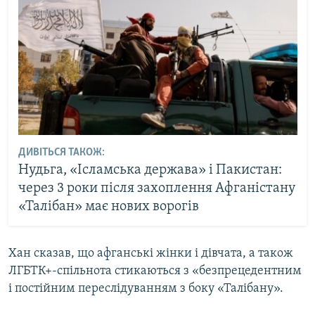
ДИВІТЬСЯ ТАКОЖ:
Нудьга, «Ісламська держава» і Пакистан:
через 3 роки після захоплення Афганістану
«Талібан» має нових ворогів
Хан сказав, що афганські жінки і дівчата, а також
ЛГБТК+-спільнота стикаються з «безпрецедентним
і постійним переслідуванням з боку «Талібану».