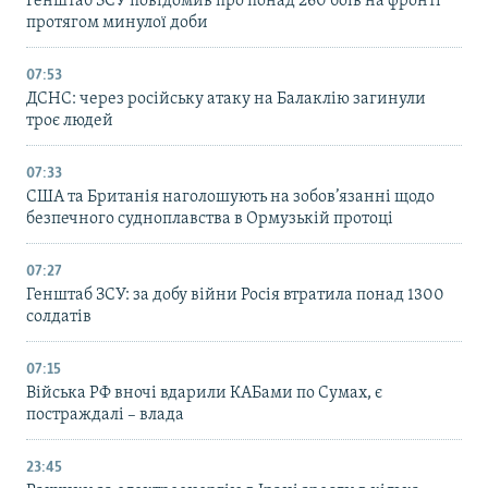
Генштаб ЗСУ повідомив про понад 260 боїв на фронті
протягом минулої доби
07:53
ДСНС: через російську атаку на Балаклію загинули
троє людей
07:33
США та Британія наголошують на зобов’язанні щодо
безпечного судноплавства в Ормузькій протоці
07:27
Генштаб ЗСУ: за добу війни Росія втратила понад 1300
солдатів
07:15
Війська РФ вночі вдарили КАБами по Сумах, є
постраждалі – влада
23:45