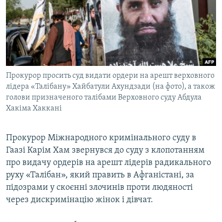
КИТАЙ.ВИКЛИКИ
МУЛЬТИМЕДІА
ФОТО
СПЕЦПРОЄКТИ
Прокурор просить суд видати ордери на арешт верховного
ПОДКАСТИ
лідера «Талібану» Хайбатули Ахундзади (на фото), а також
голови призначеного талібами Верховного суду Абдула
КРИМ РЕАЛІЇ
Хакіма Хаккані
РУС
УКР
Прокурор Міжнародного кримінального суду в
Гаазі Карім Хам звернувся до суду з клопотанням
КТАТ
про видачу ордерів на арешт лідерів радикального
руху «Талібан», який править в Афганістані, за
ДОЛУЧАЙСЯ!
підозрами у скоєнні злочинів проти людяності
через дискримінацію жінок і дівчат.