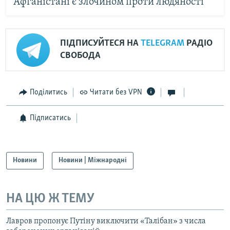
Афганістані є злочином проти людяності
ПІДПИСУЙТЕСЯ НА
TELEGRAM
РАДІО
СВОБОДА
Поділитись
Читати без VPN
Підписатись
Новини
Новини | Міжнародні
НА ЦЮ Ж ТЕМУ
Лавров пропонує Путіну виключити «Талібан» з числа