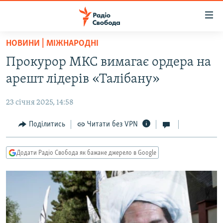
Доступність
посилання
Перейти
НОВИНИ | МІЖНАРОДНІ
до
РАДІО СВОБОДА – 70 РОКІВ
Прокурор МКС вимагає ордера на
основного
ВСЕ ЗА ДОБУ
матеріалу
арешт лідерів «Талібану»
СТАТТІ
Перейти
до
23 січня 2025, 14:58
ВІЙНА
ПОЛІТИКА
основної
РОСІЙСЬКА «ФІЛЬТРАЦІЯ»
Поділитись
Читати без VPN
ЕКОНОМІКА
навігації
Перейти
ДОНБАС.РЕАЛІЇ
СУСПІЛЬСТВО
до
Додати Радіо Свобода як бажане джерело в Google
КРИМ.РЕАЛІЇ
КУЛЬТУРА
пошуку
ТИ ЯК?
СПОРТ
СХЕМИ
УКРАЇНА
ПРИАЗОВ’Я
СВІТ