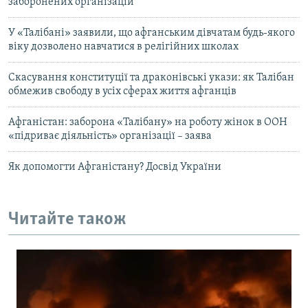
заборонених організацій
У «Талібані» заявили, що афганським дівчатам будь-якого
віку дозволено навчатися в релігійних школах
Скасування конституції та драконівські укази: як Талібан
обмежив свободу в усіх сферах життя афганців
Афганістан: заборона «Талібану» на роботу жінок в ООН
«підриває діяльність» організації – заява
Як допомогти Афганістану? Досвід України
Читайте також