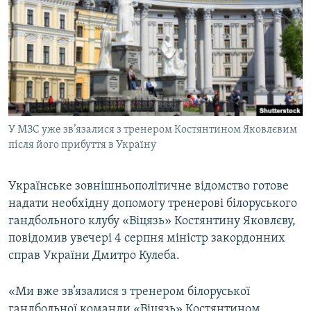
МУЛЬТИМЕДІА
ФОТО
СПЕЦПРОЄКТИ
ПОДКАСТИ
КРИМ РЕАЛІЇ
У МЗС уже зв’язалися з тренером Костянтином Яковлєвим
РУС
після його прибуття в Україну
УКР
Українське зовнішньополітичне відомство готове
КТАТ
надати необхідну допомогу тренерові білоруського
гандбольного клубу «Віцязь» Костянтину Яковлєву,
ДОЛУЧАЙСЯ!
повідомив увечері 4 серпня міністр закордонних
справ України Дмитро Кулеба.
«Ми вже зв’язалися з тренером білоруської
гандбольної команди «Віцязь» Костянтином