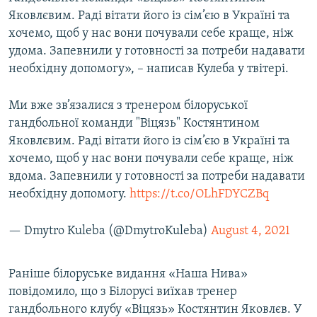
Усі сайти RFE/RL
Яковлєвим. Раді вітати його із сім’єю в Україні та
хочемо, щоб у нас вони почували себе краще, ніж
удома. Запевнили у готовності за потреби надавати
необхідну допомогу», – написав Кулеба у твітері.
Ми вже зв’язалися з тренером білоруської
гандбольної команди "Віцязь" Костянтином
Яковлєвим. Раді вітати його із сім’єю в Україні та
хочемо, щоб у нас вони почували себе краще, ніж
вдома. Запевнили у готовності за потреби надавати
необхідну допомогу.
https://t.co/OLhFDYCZBq
— Dmytro Kuleba (@DmytroKuleba)
August 4, 2021
Раніше білоруське видання «Наша Нива»
повідомило, що з Білорусі виїхав тренер
гандбольного клубу «Віцязь» Костянтин Яковлєв. У