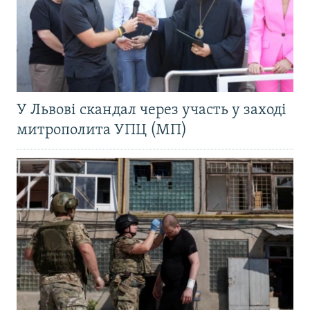
У Львові скандал через участь у заході
митрополита УПЦ (МП)