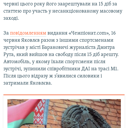
червні цього року його заарештували на 15 діб за
статтею про участь у несанкціонованому масовому
заході.
За
повідомленням
видання «Чемпіонат.com», 16
червня Яковлєв разом з іншими спортсменами
зустрічав у місті Барановичі журналіста Дмитра
Рута, який вийшов на свободу після 15 діб арешту.
Автомобіль, у якому їхали спортсмени після
зустрічі, зупинили співробітники ДАІ на трасі М1.
Після цього відразу ж з’явилися силовики і
затримали Яковлєва.