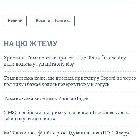
Новини
Новини | Політика
НА ЦЮ Ж ТЕМУ
Христина Тимановська прилетіла до Відня. Її чоловіку
дали польську гуманітарну візу
Тимановська каже, що просила притулку у Європі не через
політику і бажає колись повернутись у Білорусь
Тимановська вилетіла з Токіо до Відня
У МЗС пообіцяли підтримку чоловікові Тимановської на
тлі «шокуючих новин»
МОК починає офіційне розслідування щодо НОК Білорусі