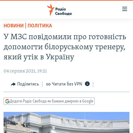
Доступність
посилання
Перейти
НОВИНИ | ПОЛІТИКА
до
РАДІО СВОБОДА – 70 РОКІВ
У МЗС повідомили про готовність
основного
ВСЕ ЗА ДОБУ
матеріалу
допомогти білоруському тренеру,
СТАТТІ
Перейти
який утік в Україну
до
ВІЙНА
ПОЛІТИКА
основної
04 серпня 2021, 19:21
РОСІЙСЬКА «ФІЛЬТРАЦІЯ»
ЕКОНОМІКА
навігації
Перейти
Поділитись
Читати без VPN
ДОНБАС.РЕАЛІЇ
СУСПІЛЬСТВО
до
КРИМ.РЕАЛІЇ
КУЛЬТУРА
пошуку
Додати Радіо Свобода як бажане джерело в Google
ТИ ЯК?
СПОРТ
СХЕМИ
УКРАЇНА
КИТАЙ.ВИКЛИКИ
СВІТ