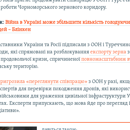
о Київ прагне продовжувати співпрацю з ООН і Туречч
 роботи Чорноморського зернового коридору.
ж:
Війна в Україні може збільшити кількість голодуючих
дей – Блінкен
ставники України та Росії підписали з ООН і Туреччи
оди, які спрямовані на розблокування
експорту зерна
з
ї продовольчої кризи, спричиненої
повномасштабним в
їнську територію.
пригрозила «переглянути співпрацю»
з ООН у разі, якщ
спертів для перевірки походження дронів, які викори
військовими для ураження цивільної інфраструктури У
тах. Експерти припускають, що мова йде про перегляд і
ціативи».