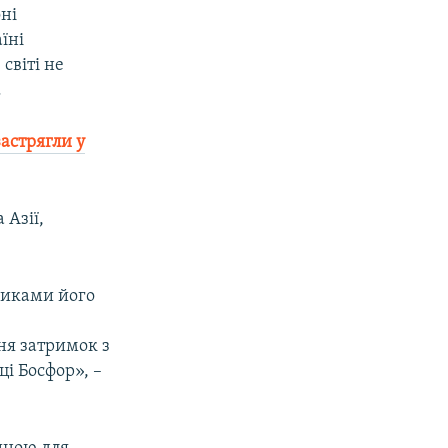
оні
їні
світі не
.
застрягли у
 Азії,
никами його
ня затримок з
ці Босфор», –