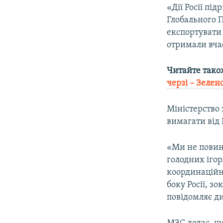
«Дії Росії пі
Глобального 
експортувати 
отримали вчас
Читайте тако
черзі – Зелен
Міністерство 
вимагати від 
«Ми не повин
голодних ігор
координаційн
боку Росії, з
повідомляє д