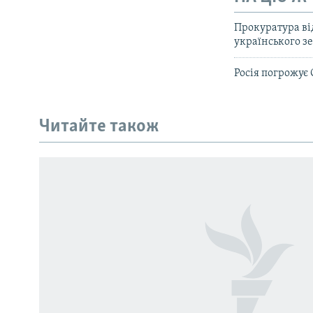
Прокуратура ві
українського з
Росія погрожує
КРИМ РЕАЛІЇ
РУС
Читайте також
УКР
КТАТ
ДОЛУЧАЙСЯ!
Усі сайти RFE/RL