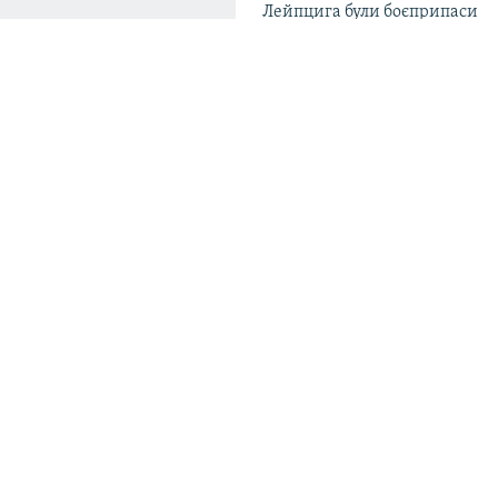
Лейпцига були боєприпаси
11:39
«Укренерго» закликає до еко
електрики майже протягом вс
особливо в Києві, Київщині 
істи створили
10:49
інфраструктури
Через стрілянину в школі в Т
загинули шестеро людей – по
м» разом з Білоруською
 військових локацій на
знімків та даних з