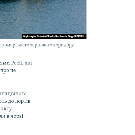
орноморського зернового коридору
ми Росії, які
про це
динаційного
ть до портів
ункту
ли в черзі