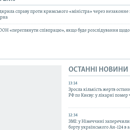
дкрила справу проти кримського «міністра» через незаконне
ерна
 ООН «переглянути співпрацю», якщо буде розслідування щодо
ОСТАННІ НОВИНИ
13:14
Зросла кількість жертв остан
РФ по Києву: у лікарні помер 
12:34
ЗМІ: у Німеччині заперечили
борту українського Ан-124 в 