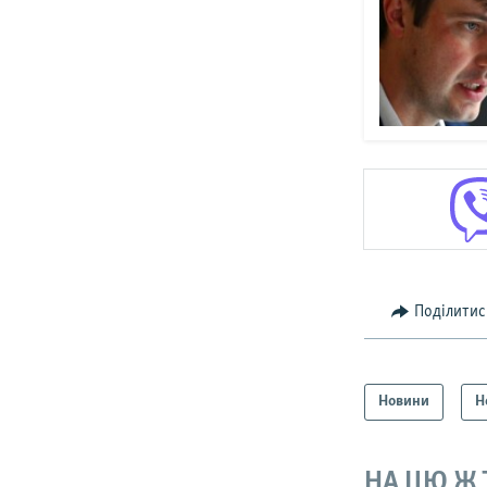
Поділитис
Новини
Н
НА ЦЮ Ж