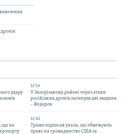
 вивезення
 дронів
12:53
нього удару
У Запорізькому районі через атаки
чоловік
російських дронів загинули дві людини
– Федоров
12:02
, що на
Трамп підписав укази, що обмежують
аеропорту
право на громадянство США за