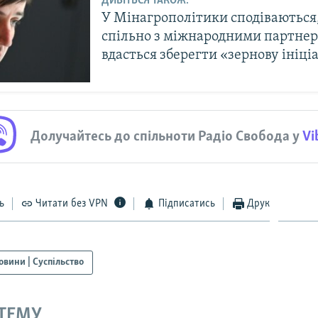
ДИВІТЬСЯ ТАКОЖ:
У Мінагрополітики сподіваються
спільно з міжнародними партне
вдасться зберегти «зернову ініці
Долучайтесь до спільноти Радіо Свобода у
Vi
ь
Читати без VPN
Підписатись
Друк
овини | Суспільство
 ТЕМУ