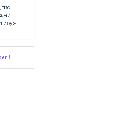
, що
рами
ативу»
ber
!