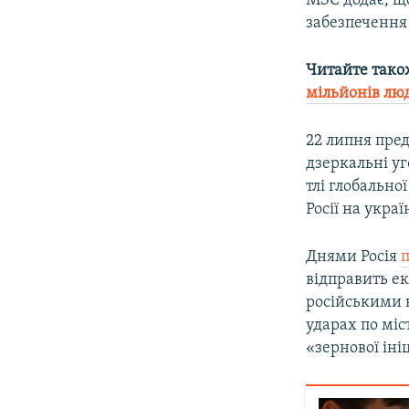
МЗС додає, щ
забезпечення
Читайте тако
мільйонів лю
22 липня пред
дзеркальні уг
тлі глобально
Росії на укра
Днями Росія
відправить ек
російськими 
ударах по міс
«зернової іні