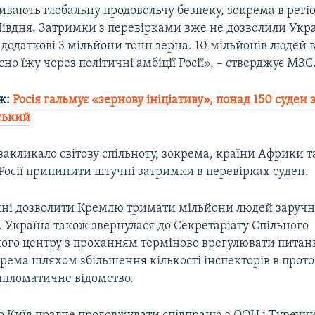
дривають глобальну продовольчу безпеку, зокрема в регі
Півдня. Затримки з перевірками вже не дозволили Укра
додаткові 3 мільйони тонн зерна. 10 мільйонів людей в 
но їжу через політичні амбіції Росії», – стверджує МЗС
ж:
Росія гальмує «зернову ініціативу», понад 150 суден 
ський
закликало світову спільноту, зокрема, країни Африки та
Росії припинити штучні затримки в перевірках суден.
ні дозволити Кремлю тримати мільйони людей заруч
. Україна також звернулася до Секретаріату Спільного
ого центру з проханням терміново врегулювати питан
окрема шляхом збільшення кількості інспекторів в прото
ипломатичне відомство.