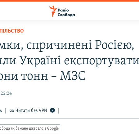
СПІЛЬСТВО
мки, спричинені Росією,
или Україні експортувати
они тонн – МЗС
 22:24
ь
Читати без VPN
обода як бажане джерело в Google