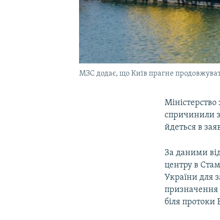
МЗС додає, що Київ прагне продовжува
Міністерство 
спричинили з
йдеться в зая
За даними від
центру в Стам
України для 
призначення і
біля протоки 