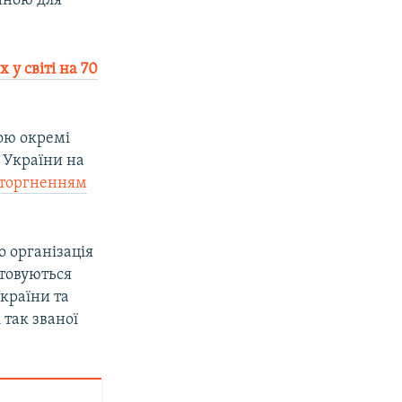
иною для
 у світі на 70
ною окремі
 України на
торгненням
о організація
стовуються
країни та
 так званої