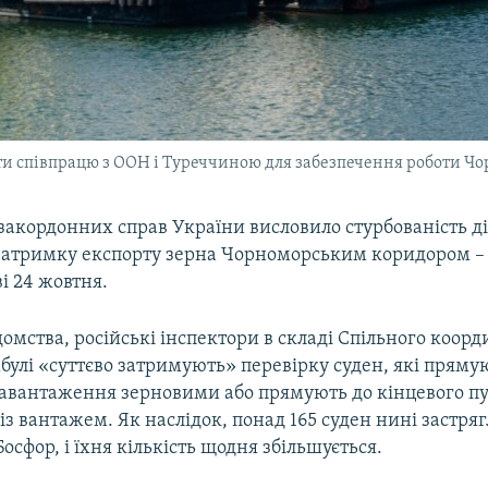
ти співпрацю з ООН і Туреччиною для забезпечення роботи Ч
закордонних справ України висловило стурбованість дія
атримку експорту зерна Чорноморським коридором – 
ві 24 жовтня.
омства, російські інспектори в складі Спільного коор
булі «суттєво затримують» перевірку суден, які прямую
завантаження зерновими або прямують до кінцевого п
з вантажем. Як наслідок, понад 165 суден нині застряг
Босфор, і їхня кількість щодня збільшується.