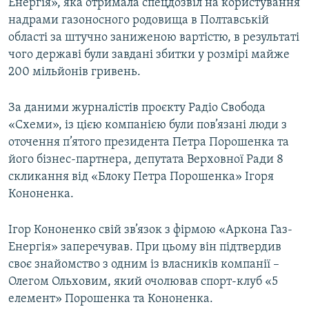
Енергія», яка отримала спецдозвіл на користування
надрами газоносного родовища в Полтавській
області за штучно заниженою вартістю, в результаті
чого державі були завдані збитки у розмірі майже
200 мільйонів гривень.
За даними журналістів проєкту Радіо Свобода
«Схеми», із цією компанією були пов’язані люди з
оточення п’ятого президента Петра Порошенка та
його бізнес-партнера, депутата Верховної Ради 8
скликання від «Блоку Петра Порошенка» Ігоря
Кононенка.
Ігор Кононенко свій зв’язок з фірмою «Аркона Газ-
Енергія» заперечував. При цьому він підтвердив
своє знайомство з одним із власників компанії –
Олегом Ольховим, який очолював спорт-клуб «5
елемент» Порошенка та Кононенка.