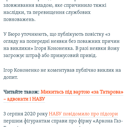
зловживання владою, яке спричинило тяжкі
наслідки, та перевищення службових
Усі сайти RFE/RL
повноважень.
У Бюро уточнюють, що публікують повістку «з
огляду на попередні неявки без поважних причин
на виклики» Ігоря Кононенка. В разі неявки йому
загрожує штраф або примусовий привід.
Ігор Кононенко не коментував публічно виклик на
допит.
Читайте також:
Микитась під вартою «за Татарова»
– адвокати і НАБУ
3 серпня 2020 року
НАБУ повідомило про підозри
першим фігурантам справи про фірму «Аркона Газ-