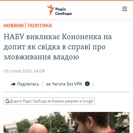
Доступність
посилання
Перейти
НОВИНИ | ПОЛІТИКА
до
РАДІО СВОБОДА – 70 РОКІВ
НАБУ викликає Кононенка на
основного
ВСЕ ЗА ДОБУ
матеріалу
допит як свідка в справі про
СТАТТІ
Перейти
зловживання владою
до
ВІЙНА
ПОЛІТИКА
основної
05 січня 2021, 14:08
РОСІЙСЬКА «ФІЛЬТРАЦІЯ»
ЕКОНОМІКА
навігації
Перейти
Поділитись
Читати без VPN
ДОНБАС.РЕАЛІЇ
СУСПІЛЬСТВО
до
КРИМ.РЕАЛІЇ
КУЛЬТУРА
пошуку
Додати Радіо Свобода як бажане джерело в Google
ТИ ЯК?
СПОРТ
СХЕМИ
УКРАЇНА
ПРИАЗОВ’Я
СВІТ