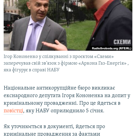
КИТАЙ.ВИКЛИКИ
МУЛЬТИМЕДІА
ФОТО
СПЕЦПРОЄКТИ
ПОДКАСТИ
Ігор Кононенко у спілкуванні з проєктом «Схеми»
заперечував свій зв’язок з фірмою «Аркона Газ-Енергія» ,
КРИМ РЕАЛІЇ
яка фігурує в справі НАБУ
РУС
УКР
Національне антикорупційне бюро викликає
КТАТ
екснародного депутата Ігоря Кононенка на допит у
кримінальному провадженні. Про це йдеться в
повістці
, яку НАБУ оприлюднило 5 січня.
ДОЛУЧАЙСЯ!
Як уточнюється в документі, йдеться про
кримінальне провадження за фактами