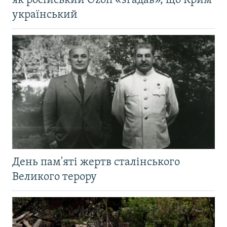
як російський Ozon «згадав», що Крим
український
День пам'яті жертв сталінського
Великого терору