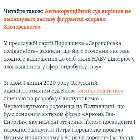
Читайте також:
Антикорупційний суд вирішив не
зменшувати заставу фігурантці «справи
Злочевського»
У пресслужбі партії Порошенка «Європейська
солідарність» заявили, що його оточення «не має
жодного відношення до осіб, яких НАБУ підозрює у
зловживаннях у сфері видобутку газу»
Згодом 1 липня 2020 року Окружний
адміністративний суд Києва
визнав недійсною
ліцензію на розробку Свистунківсько-
Червонолуцького родовища на Полтавщині, що
було основним активом фірми «Аркона Газ-
Енергія», яку навесні оточення п’ятого президента і
народного депутата Петра Порошенка продало
Вадиму Новинському в 60 разів дорожче (за понад