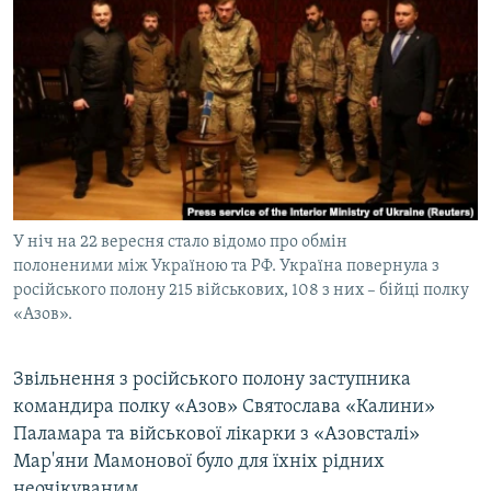
МУЛЬТИМЕДІА
ФОТО
СПЕЦПРОЄКТИ
ПОДКАСТИ
КРИМ РЕАЛІЇ
РУС
У ніч на 22 вересня стало відомо про обмін
УКР
полоненими між Україною та РФ. Україна повернула з
російського полону 215 військових, 108 з них – бійці полку
КТАТ
«Азов».
ДОЛУЧАЙСЯ!
Звільнення з російського полону заступника
командира полку «Азов» Святослава «Калини»
Паламара та військової лікарки з «Азовсталі»
Мар'яни Мамонової було для їхніх рідних
неочікуваним.