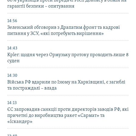
60% українців проти передачі Росії Донбасу в обмін на
гарантії безпеки – опитування
14:56
Зеленський обговорив з Драпатим фронт та кадрові
питання у ЗСУ, «які потребують вирішення»
14:43
Kpler: щодня через Ормузьку протоку проходить лише 8
суден
14:30
Війська РФ вдарили по Ізюму на Харківщині, є загиблі
та постраждалі – влада
14:13
ЄС запровадив санкції проти директорів заводів РФ, які
причетні до виробництва ракет «Сармат» та
«Іскандер»