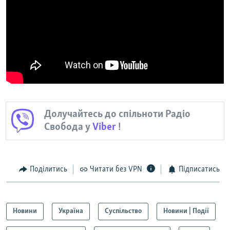
Долучайтесь до спільноти Радіо
Свобода у
Viber
!
Поділитись
Читати без VPN
Підписатись
Новини
Україна
Суспільство
Новини | Події