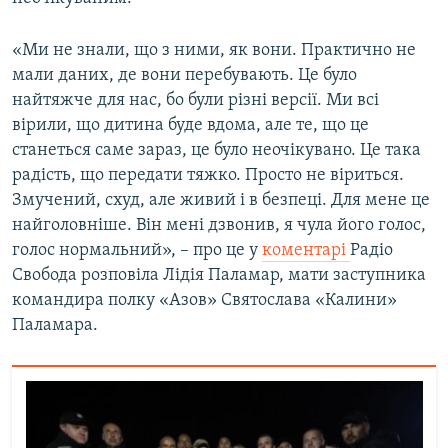
Усі сайти RFE/RL
«Ми не знали, що з ними, як вони. Практично не
мали даних, де вони перебувають. Це було
найтяжче для нас, бо були різні версії. Ми всі
вірили, що дитина буде вдома, але те, що це
станеться саме зараз, це було неочікувано. Це така
радість, що передати тяжко. Просто не віриться.
Змучений, схуд, але живий і в безпеці. Для мене це
найголовніше. Він мені дзвонив, я чула його голос,
голос нормальний», – про це у
коментарі
Радіо
Свобода розповіла Лідія Паламар, мати заступника
командира полку «Азов» Святослава «Калини»
Паламара.