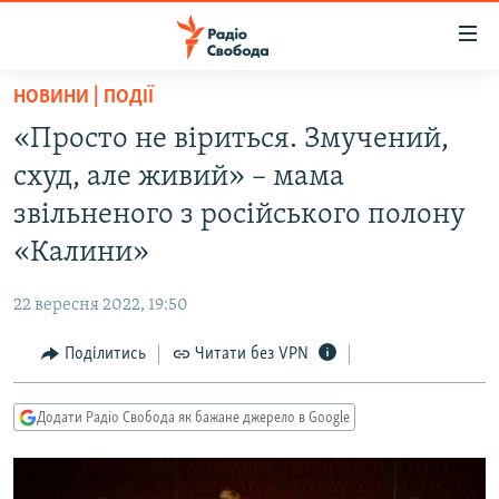
Доступність
посилання
Перейти
НОВИНИ | ПОДІЇ
до
РАДІО СВОБОДА – 70 РОКІВ
«Просто не віриться. Змучений,
основного
ВСЕ ЗА ДОБУ
матеріалу
схуд, але живий» – мама
СТАТТІ
Перейти
звільненого з російського полону
до
ВІЙНА
ПОЛІТИКА
«Калини»
основної
РОСІЙСЬКА «ФІЛЬТРАЦІЯ»
ЕКОНОМІКА
навігації
22 вересня 2022, 19:50
Перейти
ДОНБАС.РЕАЛІЇ
СУСПІЛЬСТВО
до
Поділитись
Читати без VPN
КРИМ.РЕАЛІЇ
КУЛЬТУРА
пошуку
ТИ ЯК?
СПОРТ
Додати Радіо Свобода як бажане джерело в Google
СХЕМИ
УКРАЇНА
КИТАЙ.ВИКЛИКИ
СВІТ