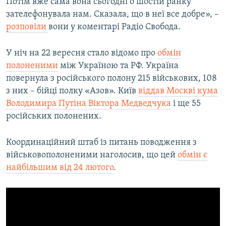
Потім вже сама вона сьогодні о шостій ранку
зателефонувала нам. Сказала, що в неї все добре», –
розповіли
вони у коментарі Радіо Свобода.
У ніч на 22 вересня стало відомо про
обмін
полоненими
між Україною та РФ. Україна
повернула з російського полону 215 військових, 108
з них – бійці полку «Азов». Київ
віддав Москві кума
Володимира Путіна Віктора Медведчука
і ще 55
російських полонених.
Координаційний штаб із питань поводження з
військовополоненими наголосив, що цей
обмін є
найбільшим від 24 лютого
.