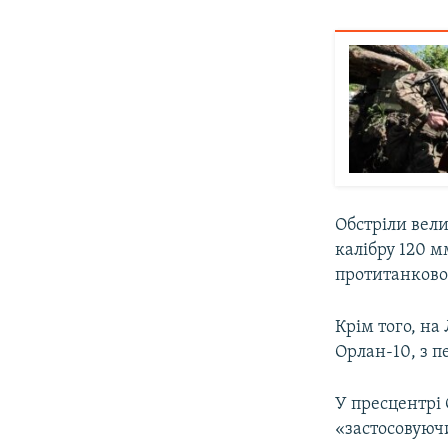
Обстріли вели
калібру 120 м
протитанково
Крім того, на
Орлан-10, з п
У пресцентрі 
«застосовуюч