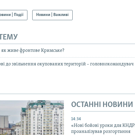
овини | Події
Новини | Важливі
 ТЕМУ
: як живе фронтове Кримське?
ові до звільнення окупованих територій – головнокомандува
ОСТАННІ НОВИНИ
14:34
«Нові бойові уроки для КНДР
проаналізував розгортання