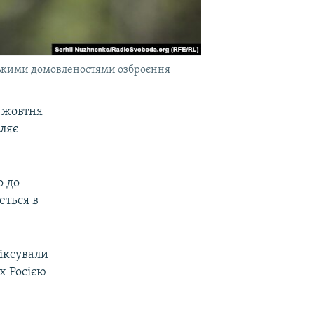
нськими домовленостями озброєння
 жовтня
мляє
о до
еться в
фіксували
х Росією