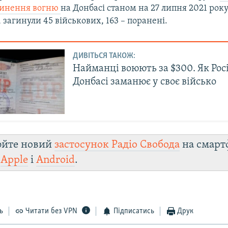
инення вогню
на Донбасі станом на 27 липня 2021 рок
, загинули 45 військових, 163 – поранені.
ДИВІТЬСЯ ТАКОЖ:
Найманці воюють за $300. Як Рос
Донбасі заманює у своє військо
юйте новий
застосунок Радіо Свобода
на смарт
и
Apple
і
Android
.
ь
Читати без VPN
Підписатись
Друк