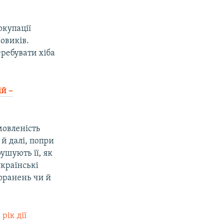
окупації
овиків.
еребувати хіба
ій –
мовленість
й далі, попри
ушують її, як
українські
поранень чи й
 рік дії