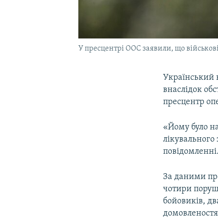
У пресцентрі ООС заявили, що військов
Український 
внаслідок обс
пресцентр опе
«Йому було н
лікувального 
повідомленні
За даними пре
чотири поруш
бойовиків, дв
домовленостя