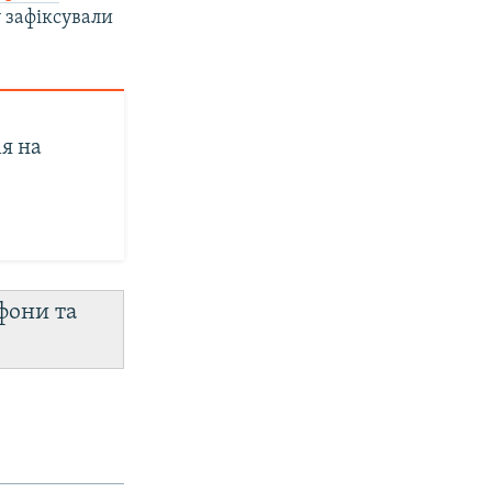
у зафіксували
ія на
фони та