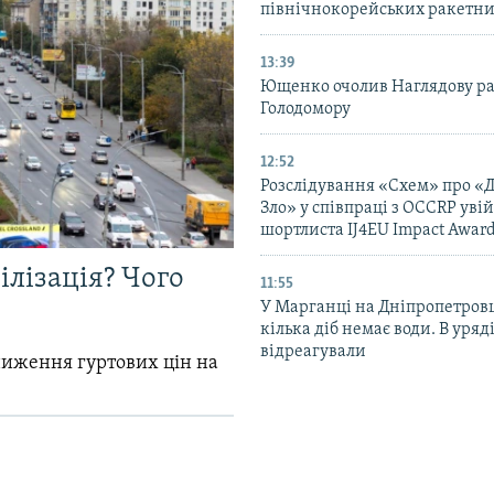
північнокорейських ракетни
13:39
Ющенко очолив Наглядову р
Голодомору
12:52
Розслідування «Схем» про «
Зло» у співпраці з OCCRP уві
шортлиста IJ4EU Impact Awar
ілізація? Чого
11:55
У Марганці на Дніпропетров
кілька діб немає води. В уряд
відреагували
зниження гуртових цін на