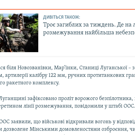
ДИВІТЬСЯ ТАКОЖ:
Троє загиблих за тиждень. Де на л
розмежування найбільша небезп
ся біля Новозванівки, Мар’їнки, Станиці Луганської – 
м, артилерії калібру 122 мм, ручних протитанкових гра
го ракетного комплексу.
 Луганщині зафіксовано проліт ворожого безпілотника,
еретином лінії розмежування, повідомили у штабі ООС
ООС заявили, що військові відкривали вогонь у відпові
и дозволене Мінськими домовленостями озброєння, ч