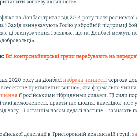
рипинити вогневу активність».
лікт на Донбасі триває від 2014 року після російської 
а і Захід звинувачують Росію у збройній підтримці бой
ає ці звинувачення і заявляє, що на Донбасі можуть п
«добровольці».
ж:
Всі контрснайперські групи перебувають на передов
ипня 2020 року на Донбасі
набрала чинності
чергова до
а всеосяжне припинення вогню», яка формально чинна 
рушення
її російськими гібридними силами. Ці сили пор
ні такі домовленості, практично щодня, внаслідок чого 
 від часу – і останнім часом дедалі частіше – зазнають 
аїнської делегації в Тристоронній контактній групі,
за