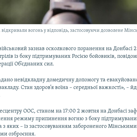
і відкривали вогонь у відповідь, застосовуючи дозволене Мі
військовий зазнав осколкового поранення на Донбасі 2
трілів із боку підтримуваних Росією бойовиків, повідо
рації Об’єднаних сил.
адано невідкладну домедичну допомогу та евакуйован
закладу. Стан здоров’я воїна – середньої важкості», – йд
.
сцентру ООС, станом на 17:00 2 жовтня на Донбасі за
ення режиму припинення вогню з боку підтримувани
а з яких – із застосовуванням забороненого Мінськими
ми озброєння.