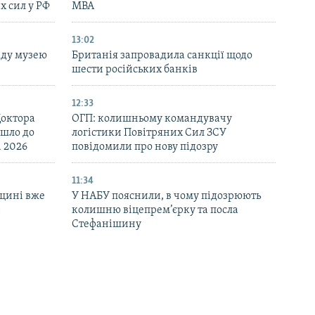
х сил у РФ
МВА
13:02
аду музею
Британія запровадила санкції щодо
шести російських банків
12:33
Доктора
ОГП: колишньому командувачу
йшло до
логістики Повітряних Сил ЗСУ
d 2026
повідомили про нову підозру
11:34
щині вже
У НАБУ пояснили, в чому підозрюють
і
колишню віцепрем’єрку та посла
Стефанішину