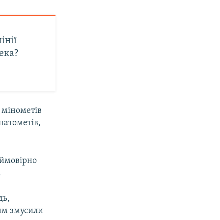
інії
ека?
з мінометів
натометів,
 ймовірно
.
дь,
им змусили