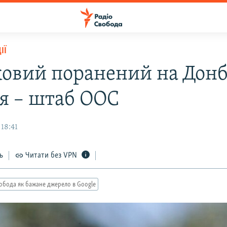
ІЇ
ковий поранений на Донб
я – штаб ООС
18:41
ь
Читати без VPN
обода як бажане джерело в Google