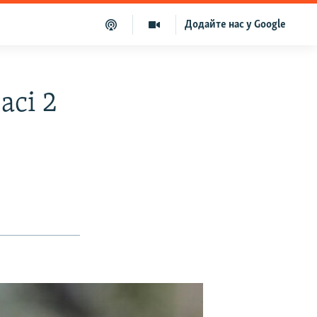
Додайте нас у Google
асі 2