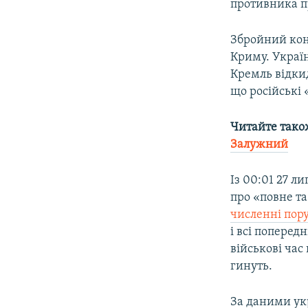
противника п
Збройний конф
Криму. Україн
Кремль відкид
що російські 
Читайте тако
Залужний
Із 00:01 27 л
про «повне т
численні по
і всі поперед
військові час
гинуть.
За даними укр