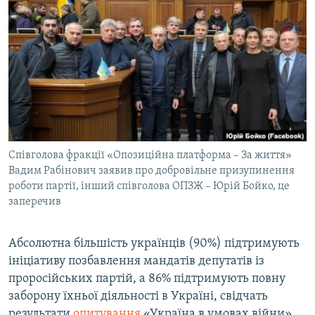
МУЛЬТИМЕДІА
ФОТО
СПЕЦПРОЄКТИ
ПОДКАСТИ
КРИМ РЕАЛІЇ
РУС
Співголова фракції «Опозиційна платформа – За життя»
УКР
Вадим Рабінович заявив про добровільне призупинення
роботи партії, інший співголова ОПЗЖ – Юрій Бойко, це
КТАТ
заперечив
ДОЛУЧАЙСЯ!
Абсолютна більшість українців (90%) підтримують
ініціативу позбавлення мандатів депутатів із
проросійських партій, а 86% підтримують повну
заборону їхньої діяльності в Україні, свідчать
результати
опитування
«Україна в умовах війни»