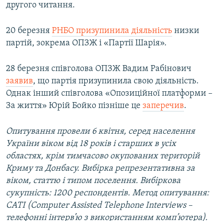
другого читання.
20 березня
РНБО призупинила діяльність
низки
партій, зокрема ОПЗЖ і «Партії Шарія».
28 березня співголова ОПЗЖ Вадим Рабінович
заявив
, що партія призупинила свою діяльність.
Однак інший співголова «Опозиційної платформи –
За життя» Юрій Бойко пізніше це
заперечив
.
Опитування провели 6 квітня, серед населення
України віком від 18 років і старших в усіх
областях, крім тимчасово окупованих територій
Криму та Донбасу. Вибірка репрезентативна за
віком, статтю і типом поселення. Вибіркова
сукупність: 1200 респондентів. Метод опитування:
CATI (Computer Assisted Telephone Interviews –
телефонні інтерв’ю з використанням комп’ютера).