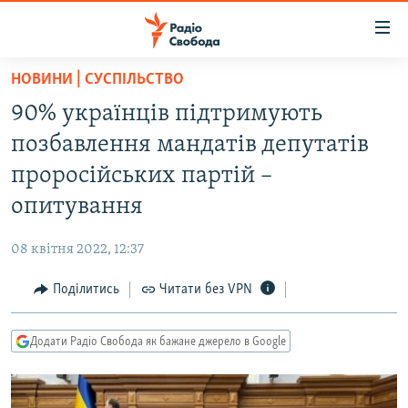
Доступність
посилання
Перейти
НОВИНИ | СУСПІЛЬСТВО
до
РАДІО СВОБОДА – 70 РОКІВ
90% українців підтримують
основного
ВСЕ ЗА ДОБУ
матеріалу
позбавлення мандатів депутатів
СТАТТІ
Перейти
проросійських партій –
до
ВІЙНА
ПОЛІТИКА
опитування
основної
РОСІЙСЬКА «ФІЛЬТРАЦІЯ»
ЕКОНОМІКА
навігації
08 квітня 2022, 12:37
Перейти
ДОНБАС.РЕАЛІЇ
СУСПІЛЬСТВО
до
Поділитись
Читати без VPN
КРИМ.РЕАЛІЇ
КУЛЬТУРА
пошуку
ТИ ЯК?
СПОРТ
Додати Радіо Свобода як бажане джерело в Google
СХЕМИ
УКРАЇНА
КИТАЙ.ВИКЛИКИ
СВІТ