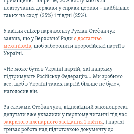
приміщень. Попри це, 20% виступають за
невтручання держави у справи церкви – найбільше
таких на сході (35%) і півдні (25%).
5 квітня спікер парламенту Руслан Стефанчук
заявив, що у Верховної Ради
є достатньо
механізмів
, щоб заборонити проросійські партії в
Україні.
«Не може бути в Україні партій, які напряму
підтримують Російську Федерацію... Ми зробимо
все, щоб в Україні таких партій більше не було», –
наголосив він.
За словами Стефанчука, відповідний законопроєкт
депутати вже ухвалили у першому читанні під час
закритого пленарного засідання 1 квітня
, і наразі
триває робота над підготовкою документу до