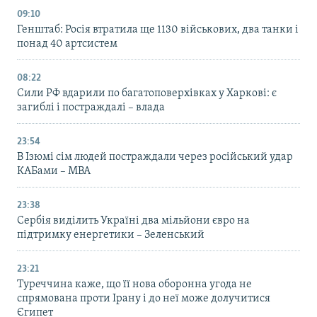
09:10
Генштаб: Росія втратила ще 1130 військових, два танки і
понад 40 артсистем
08:22
Сили РФ вдарили по багатоповерхівках у Харкові: є
загиблі і постраждалі – влада
23:54
В Ізюмі сім людей постраждали через російський удар
КАБами – МВА
23:38
Сербія виділить Україні два мільйони євро на
підтримку енергетики – Зеленський
23:21
Туреччина каже, що її нова оборонна угода не
спрямована проти Ірану і до неї може долучитися
Єгипет