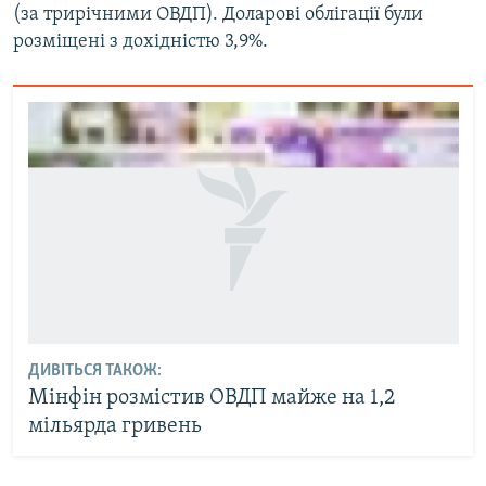
(за трирічними ОВДП). Доларові облігації були
Усі сайти RFE/RL
розміщені з дохідністю 3,9%.
ДИВІТЬСЯ ТАКОЖ:
Мінфін розмістив ОВДП майже на 1,2
мільярда гривень