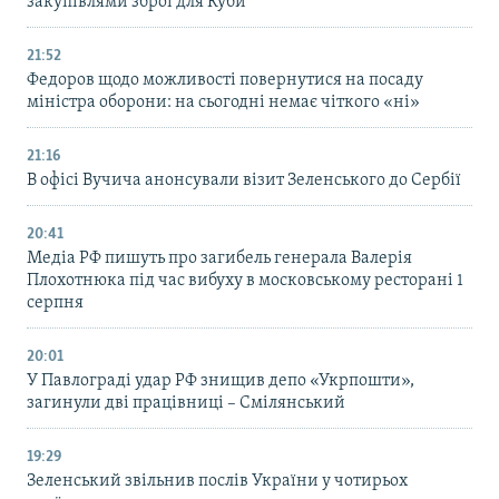
закупівлями зброї для Куби
21:52
Федоров щодо можливості повернутися на посаду
міністра оборони: на сьогодні немає чіткого «ні»
21:16
В офісі Вучича анонсували візит Зеленського до Сербії
20:41
Медіа РФ пишуть про загибель генерала Валерія
Плохотнюка під час вибуху в московському ресторані 1
серпня
20:01
У Павлограді удар РФ знищив депо «Укрпошти»,
загинули дві працівниці – Смілянський
19:29
Зеленський звільнив послів України у чотирьох