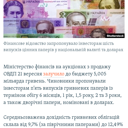
МУЛЬТИМЕДІА
ФОТО
СПЕЦПРОЄКТИ
ПОДКАСТИ
Фінансове відомство запропонувало інвесторам шість
випусків цінних паперів у національній валюті та доларах
КРИМ РЕАЛІЇ
РУС
Міністерство фінансів на аукціонах з продажу
УКР
ОВДП 21 вересня
залучило
до бюджету 5,005
КТАТ
мільярда гривень. Чиновники пропонували
інвесторам п’ять випусків гривневих паперів із
ДОЛУЧАЙСЯ!
терміном обігу 6 місяців, 1 рік, 1,5 року, 2 та 3 роки,
а також дворічні папери, номіновані в доларах.
Середньозважена дохідність гривневих облігацій
склала від 9,7% (за піврічними паперами) до 12,49%