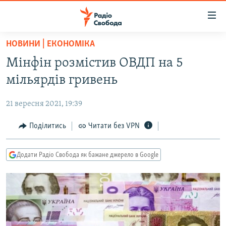
Доступність
посилання
Перейти
НОВИНИ | ЕКОНОМІКА
до
РАДІО СВОБОДА – 70 РОКІВ
Мінфін розмістив ОВДП на 5
основного
ВСЕ ЗА ДОБУ
матеріалу
мільярдів гривень
СТАТТІ
Перейти
до
21 вересня 2021, 19:39
ВІЙНА
ПОЛІТИКА
основної
РОСІЙСЬКА «ФІЛЬТРАЦІЯ»
Поділитись
Читати без VPN
ЕКОНОМІКА
навігації
Перейти
ДОНБАС.РЕАЛІЇ
СУСПІЛЬСТВО
до
Додати Радіо Свобода як бажане джерело в Google
КРИМ.РЕАЛІЇ
КУЛЬТУРА
пошуку
ТИ ЯК?
СПОРТ
СХЕМИ
УКРАЇНА
КИТАЙ.ВИКЛИКИ
СВІТ