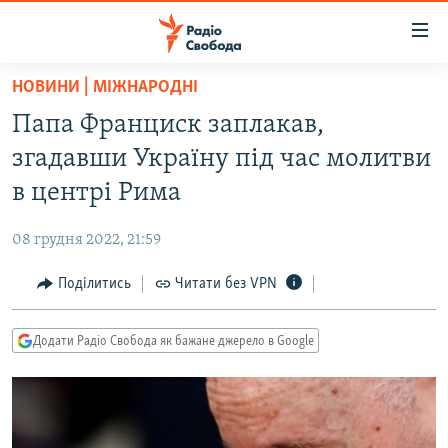
Доступність
посилання
Перейти
НОВИНИ | МІЖНАРОДНІ
до
РАДІО СВОБОДА – 70 РОКІВ
Папа Франциск заплакав,
основного
ВСЕ ЗА ДОБУ
матеріалу
згадавши Україну під час молитви
СТАТТІ
Перейти
в центрі Рима
до
ВІЙНА
ПОЛІТИКА
основної
08 грудня 2022, 21:59
РОСІЙСЬКА «ФІЛЬТРАЦІЯ»
ЕКОНОМІКА
навігації
Перейти
Поділитись
Читати без VPN
ДОНБАС.РЕАЛІЇ
СУСПІЛЬСТВО
до
КРИМ.РЕАЛІЇ
КУЛЬТУРА
пошуку
Додати Радіо Свобода як бажане джерело в Google
ТИ ЯК?
СПОРТ
СХЕМИ
УКРАЇНА
КИТАЙ.ВИКЛИКИ
СВІТ