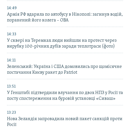
14:49
Армія РФ вдарила по автобусу в Нікополі: загинув водій,
поранений його колега – ОВА
14:33
У сквері на Теремках люди вийшли на протест через
вирубку 100-річних дубів заради теплотраси (фото)
14:11
Зеленський: Україна і США домовились про щомісячне
постачання Києву ракет до Patriot
13:51
У Генштабі підтвердили влучання по двох НПЗ у Росії та
посту спостереження на буровій установці «Сиваш»
13:23
Нова Зеландія запровадила новий пакет санкцій проти
Росії