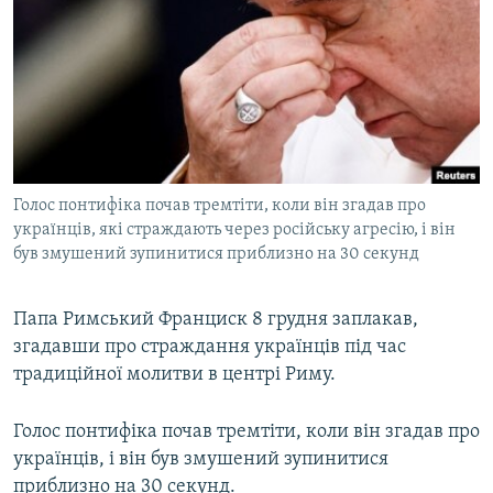
МУЛЬТИМЕДІА
ФОТО
СПЕЦПРОЄКТИ
ПОДКАСТИ
КРИМ РЕАЛІЇ
Голос понтифіка почав тремтіти, коли він згадав про
РУС
українців, які страждають через російську агресію, і він
був змушений зупинитися приблизно на 30 секунд
УКР
КТАТ
Папа Римський Франциск 8 грудня заплакав,
згадавши про страждання українців під час
ДОЛУЧАЙСЯ!
традиційної молитви в центрі Риму.
Голос понтифіка почав тремтіти, коли він згадав про
українців, і він був змушений зупинитися
приблизно на 30 секунд.