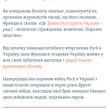
Усі сайти RFE/RL
Як повідомляє Reuters, пізніше, коментуючи на
прохання журналістів емоції, що його охопили,
Франциск сказав: «Це
(
війна Росії проти України
–
ред.)
– величезні страждання, величезні. Поразка
людства».
Від початку повномасштабного вторгнення Росії в
Україну, папа Франциск згадував Україну майже у
всіх своїх публічних виступах і
дедалі більше
критикував Москву
.
Напередодні він порівняв війну Росії в Україні з
нацистською операцією в перші роки Другої
світової війни, внаслідок якої були знищені близько
двох мільйонів людей, переважно євреїв.