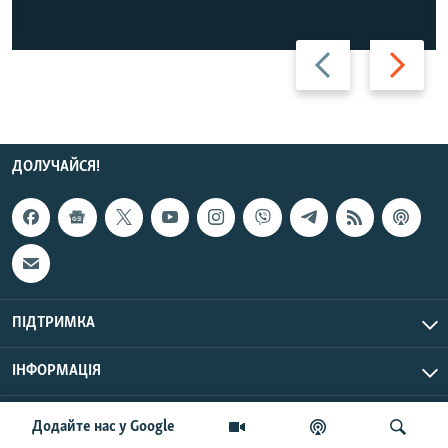
Назад
Вперед
ДОЛУЧАЙСЯ!
ПІДТРИМКА
ІНФОРМАЦІЯ
UTC+3
© Радіо Свобода, 2026 | Усі права застережено.
Додайте нас у Google