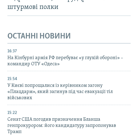
штурмові полки
ОСТАННІ НОВИНИ
16:37
На Кінбурні армія РФ перебуває «у глухій обороні» –
командир ОТУ «Одеса»
15:54
У Києві попрощалися із керівником загону
«Плацдарм», який загинув під час евакуації тіл
військових
15:22
Сенат США погодив призначення Бланша
генпрокурором: його кандидатуру запропонував
Трамп