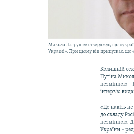
Микола Патрушев стверджує, що «україн
Україні». При цьому він припускає, що 
Колишній сек
Путіна Микол
незмінною – Р
інтерв’ю ви
«Це навіть не
до складу Рос
незмінною. Д
України – ред