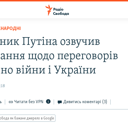
ЖНАРОДНІ
ник Путіна озвучив
вання щодо переговорів
но війни і України
:18
ь
Читати без VPN
Дивитись коментарі
(3)
обода як бажане джерело в Google