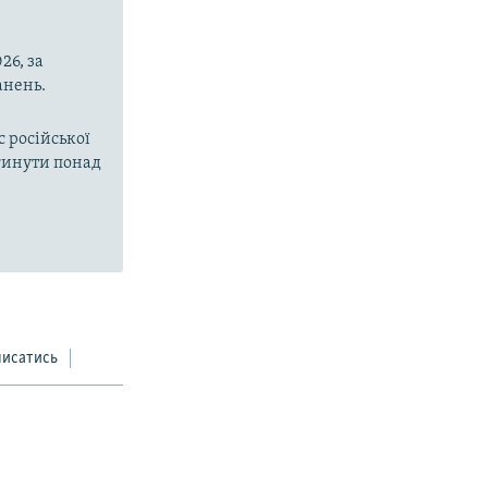
26, за
анень.
с російської
агинути понад
писатись