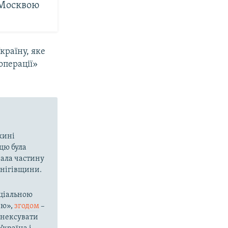
 Москвою
країну, яке
операції»
вжині
цю була
вала частину
рнігівщини.
ціальною
ію»,
згодом
–
 анексувати