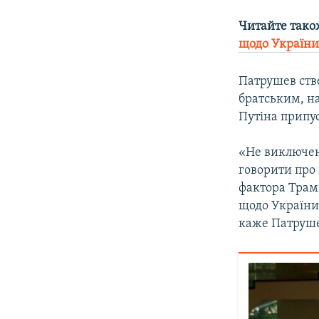
Читайте тако
щодо Україн
Патрушев ств
братським, н
Путіна припус
«Не виключен
говорити про
фактора Трамп
щодо України 
каже Патруш