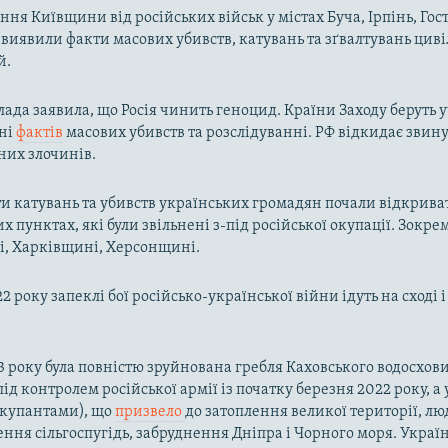
ння Київщини від російських військ у містах Буча, Ірпінь, Гос
і виявили факти масових убивств, катувань та зґвалтувань цив
й.
лада заявила, що Росія чинить геноцид. Країни Заходу беруть у
ні
фактів
масових убивств та розслідуванні. РФ відкидає звин
них злочинів.
и катувань та убивств українських громадян почали відкриват
х пунктах, які були звільнені з-під російської окупації. Зокре
і, Харківщині, Херсонщині.
2 року запеклі бої російсько-української війни ідуть на сході і
3 року була повністю зруйнована гребля Каховського водосхо
ід контролем російської армії із початку березня 2022 року, а 
окупантами), що
призвело
до затоплення великої території, л
ння сільгоспугідь, забруднення Дніпра і Чорного моря. Україн