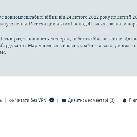
час повномасштабної війни від 24 лютого 2022 року по лютий 20
инуло понад 15 тисяч цивільних і понад 41 тисяча зазнали пор
ість втрат, зазначають експерти, набагато більша. Лише під ча
мбардування Маріуполя, як заявляє українська влада, могла з
ей.
ь
Читати без VPN
Дивитись коментарі
(3)
Під