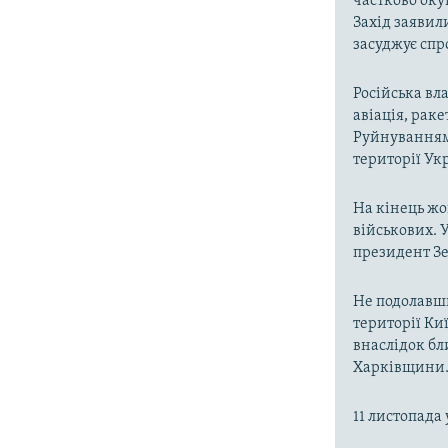
частково окуп
Захід заявил
засуджує спр
Російська вла
авіація, раке
Руйнуванням 
території Ук
На кінець жо
військових. У
президент Зе
Не подолавши
території Киї
внаслідок бл
Харківщини
11 листопада