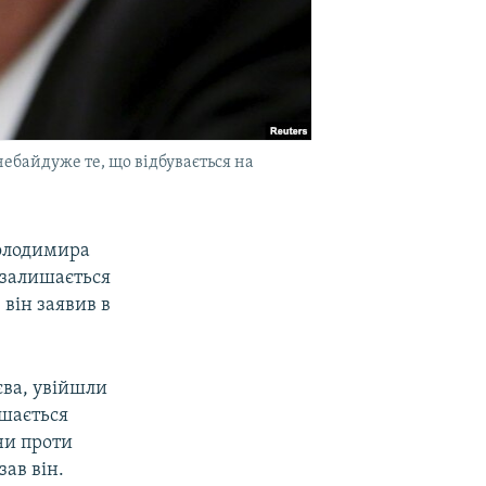
ебайдуже те, що відбувається на
Володимира
 залишається
 він заявив в
єва, увійшли
ишається
ни проти
азав він.