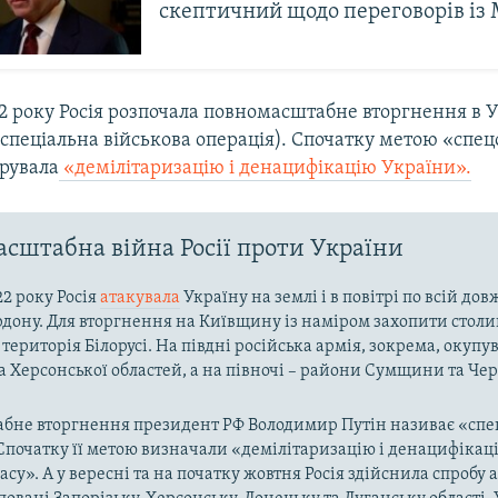
скептичний щодо переговорів із
 року Росія розпочала повномасштабне вторгнення в У
спеціальна військова операція). Спочатку метою «спец
рувала
«демілітаризацію і денацифікацію України».
сштабна війна Росії проти України
22 року Росія
атакувала
Україну на землі і в повітрі по всій до
рдону. Для вторгнення на Київщину із наміром захопити столи
територія Білорусі. На півдні російська армія, зокрема, окупу
та Херсонської областей, а на півночі – райони Сумщини та Че
бне вторгнення президент РФ Володимир Путін називає «спе
Спочатку її метою визначали «демілітаризацію і денацифікац
асу». А у вересні та на початку жовтня Росія здійснила спробу