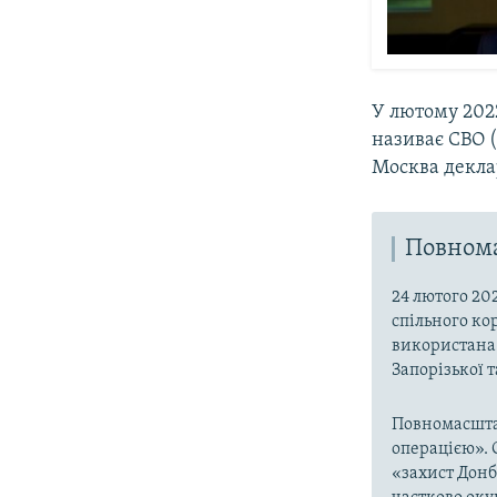
У лютому 2022
називає СВО (
Москва декла
Повнома
24 лютого 20
спільного ко
використана 
Запорізької 
Повномасшта
операцією». 
«захист Донб