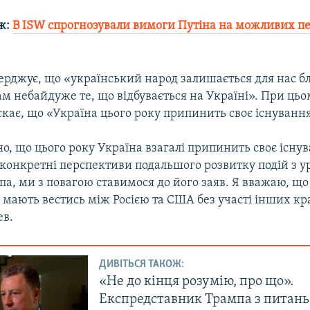
ж:
В ISW спрогнозували вимоги Путіна на можливих п
и
ерджує, що «український народ залишається для нас б
ам небайдуже те, що відбувається на Україні». При ць
кає, що «Україна цього року припинить своє існування
о, що цього року Україна взагалі припинить своє існу
 конкретні перспективи подальшого розвитку подій з 
а, ми з повагою ставимося до його заяв. Я вважаю, щ
мають вестись між Росією та США без участі інших кра
ев.
ДИВІТЬСЯ ТАКОЖ:
«Не до кінця розумію, про що».
Експредставник Трампа з питань