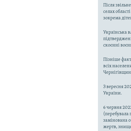
Після звільне
селах област
зокрема діте
Українська в
підтверджен
скоєнні воєн
Пізніше факт
всіх населени
Чернігівщин
З вересня 202
України.
6 червня 202
(перебувала п
замінована 
жертв, знище