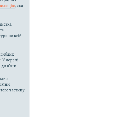
Україна і
езолюцію
, яка
сійська
та.
ури по всій
загиблих
. У червні
 до п'яти.
шли з
країни
 того частину