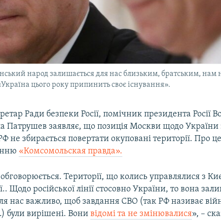
ський народ залишається для нас близьким, братським, нам н
«Україна цього року припинить своє існування».
ретар Ради безпеки Росії, помічник президента Росії 
а Патрушев заявляє, що позиція Москви щодо України
Ф не збирається повертати окуповані території. Про це
данню
«Комсомольская правда».
 обговорюється. Території, що колись управлялися з Ки
ії.. Щодо російської лінії стосовно України, то вона зал
ля нас важливо, щоб завдання СВО (так РФ називає вій
.) були вирішені. Вони
відомі та не змінювалися
», – ск