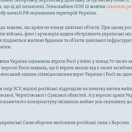
овані Запорізьку, Херсонську, Донецьку та Луганську області. 
и, що ці дії незаконні. Генасамблея ООН 12 жовтня
схвалила р
обу анексії РФ окупованих територій України.
да заявляє, що армія не атакує цивільні об’єкти. При цьому ро
тні війська, флот і артилерія щодня обстрілюють українські міс
піддаються житлові будинки та об’єкти цивільної інфраструкт
раїни.
втня Україна оцінювала втрати Росії у війні у понад 70 тисяч 
 вересні Росія заявила, що її втрати менші від 6 тисяч загиблих
ленський оцінив співвідношення втрат України і Росії як один
 опір ЗСУ, вцілілі російські підрозділи на початку квітня вий
вської, Чернігівської і Сумської областей. А у вересні армія У
искавичного контрнаступу звільнила майже усю окуповану до
.
 українські Сили оборони витіснили російські сили з Херсона.