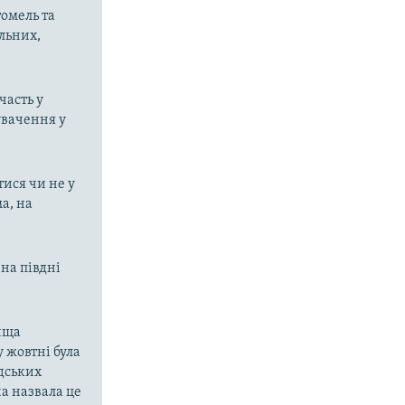
томель та
ільних,
часть у
увачення у
ися чи не у
ма, на
 на півдні
вища
у жовтні була
юдських
а назвала це