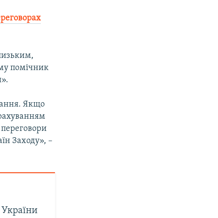
ереговорах
лизьким,
ому помічник
».
вання. Якщо
урахуванням
о переговори
їн Заходу», –
 України