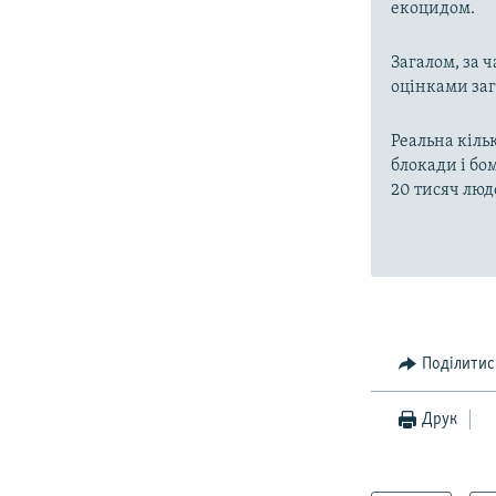
екоцидом.
Загалом, за 
оцінками заг
Реальна кільк
блокади і бо
20 тисяч люд
Поділитис
Друк