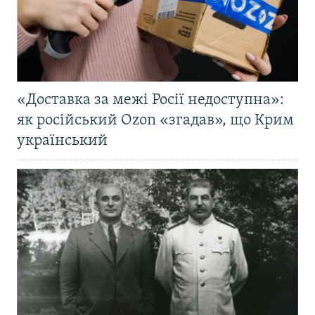
«Доставка за межі Росії недоступна»:
як російський Ozon «згадав», що Крим
український