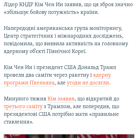
Лідер КНДР Кім Чен Ин заявив, що ця зброя значно
Усі сайти RFE/RL
«збільшує бойову потужність» країни.
Напередодні американська група моніторингу,
Центр стратегічних і міжнародних досліджень,
повідомила, що виявила активність на головному
ядерному об’єкті Північної Кореї.
Кім Чен Ин і президент США Дональд Трамп
провели два саміти через ракетну і
ядерну
програми Пхеньяна
, але
угоди не досягли
.
Минулого тижня
Кім заявив
, що відкритий до
третього саміту
з Трампом, але попередив, що
президентові США потрібно мати «правильне
ставлення».