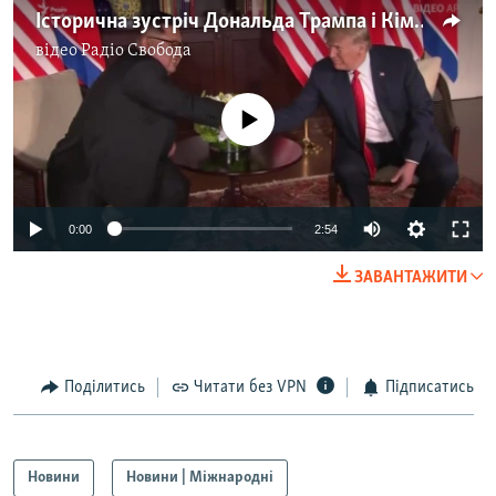
Історична зустріч Дональда Трампа і Кім Чен Ина – відео
відео
Радіо Свобода
No media source currently available
0:00
2:54
ЗАВАНТАЖИТИ
Поділитись
Читати без VPN
Підписатись
Новини
Новини | Міжнародні