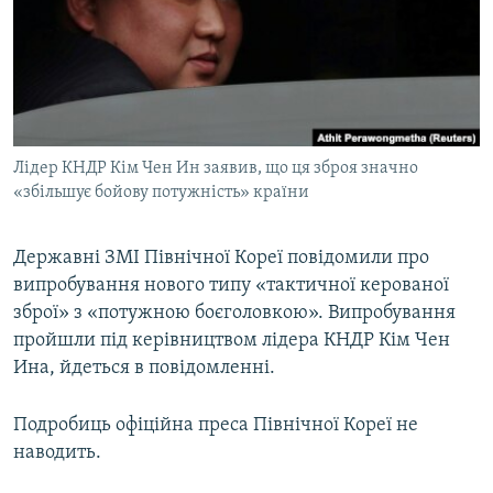
МУЛЬТИМЕДІА
ФОТО
СПЕЦПРОЄКТИ
ПОДКАСТИ
Лідер КНДР Кім Чен Ин заявив, що ця зброя значно
«збільшує бойову потужність» країни
КРИМ РЕАЛІЇ
РУС
Державні ЗМІ Північної Кореї повідомили про
УКР
випробування нового типу «тактичної керованої
КТАТ
зброї» з «потужною боєголовкою». Випробування
пройшли під керівництвом лідера КНДР Кім Чен
ДОЛУЧАЙСЯ!
Ина, йдеться в повідомленні.
Подробиць офіційна преса Північної Кореї не
наводить.