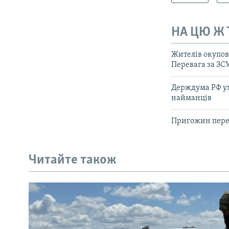
НА ЦЮ Ж
Жителів окупов
Перевага за ЗС
Держдума РФ ух
найманців
Пригожин перек
Читайте також