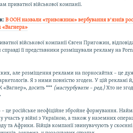
м приватної військової компанії.
ж:
В ООН назвали «тривожним» вербування вʼязнів ро
 «Вагнера»
иватної військової компанії Євген Пригожин, відпові
 справді її представники розміщували рекламу на Porn
яких, але розміщення реклами на порносайтах – це ду
ркетологів. Я з ними повністю згоден. У цій рекламі 
 «Вагнер», досить ***
(мастурбувати – ред.)
Хто не зго
»
 – це російське неофіційне збройне формування. Найм
у участь у війні з Україною, а також у наземних опера
оду та Африки. Бійців компанії звинувачують у скоєнн