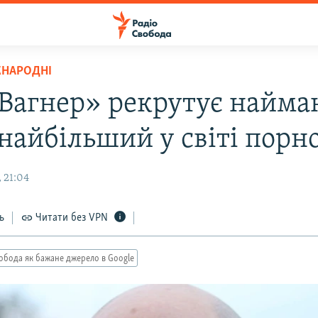
ЖНАРОДНІ
Вагнер» рекрутує найма
 найбільший у світі порн
 21:04
ь
Читати без VPN
обода як бажане джерело в Google