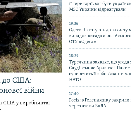
її території, міг бути українс
МЗС України відреагували
19:36
Одеситів готують до захисту м
випадок висадки російського
ОТУ «Одеса»
18:29
Туреччина заявляє, що угода 
Саудівською Аравією і Пакис
суперечить її зобов’язанням 
и до США:
НАТО
онової війни
17:40
Росія: в Геленджику закрили 
ла США у виробництві
через атаки БпЛА
у