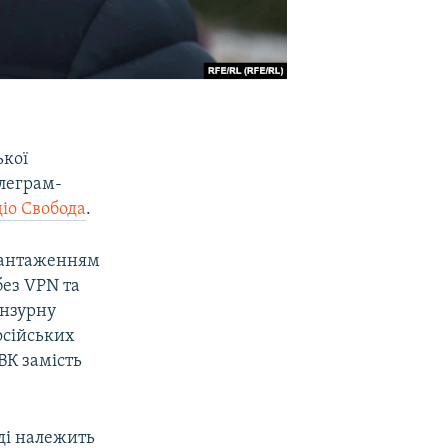
ької
елеграм-
діо Свобода
.
авантаженням
без VPN та
ензурну
російських
ВК замість
ді належить