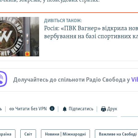
очинів, зокрема, у позасудових стратах.
ДИВІТЬСЯ ТАКОЖ:
Росія: «ПВК Вагнер» відкрила нов
вербування на базі спортивних к
Долучайтесь до спільноти Радіо Свобода у
Vi
ь
Читати без VPN
Підписатись
Друк
країна
Світ
Новини | Міжнародні
Важливе на Свободі