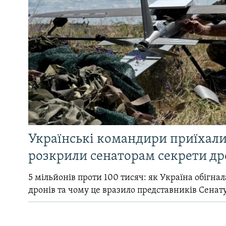
Українські командири приїхал
розкрили сенаторам секрети др
5 мільйонів проти 100 тисяч: як Україна обігна
дронів та чому це вразило представників Сенат