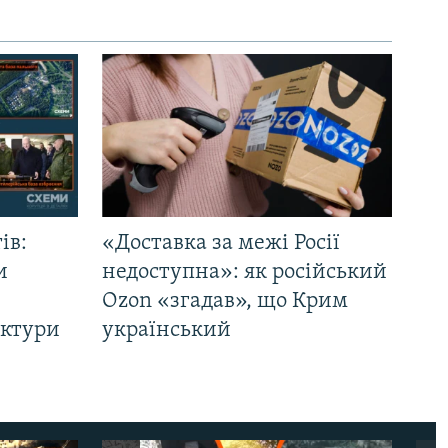
ів:
«Доставка за межі Росії
и
недоступна»: як російський
Ozon «згадав», що Крим
уктури
український