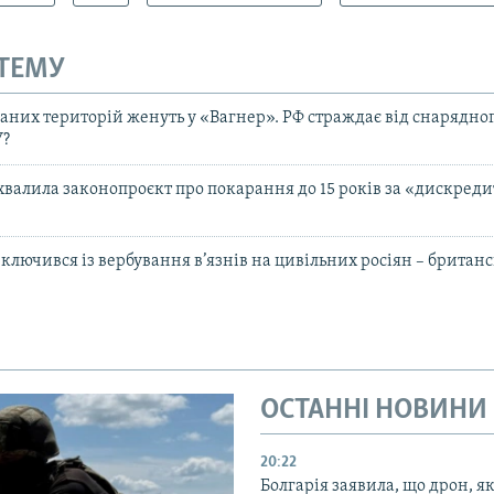
 ТЕМУ
аних територій женуть у «Вагнер». РФ страждає від снарядног
У?
валила законопроєкт про покарання до 15 років за «дискред
лючився із вербування в’язнів на цивільних росіян – британс
ОСТАННІ НОВИНИ
20:22
Болгарія заявила, що дрон, я