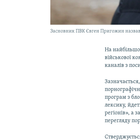
Засновник ПВК Євген Пригожин назвав
На найбільшом
військової ко
каналів з пос
Зазначається
порнографічно
програм з бл
лексику, йдет
регіонів», а 
перегляду пор
Стверджуєтьс