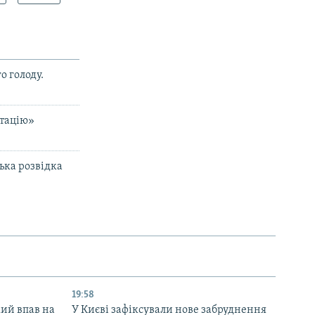
о голоду.
итацію»
ька розвідка
19:58
кий впав на
У Києві зафіксували нове забруднення