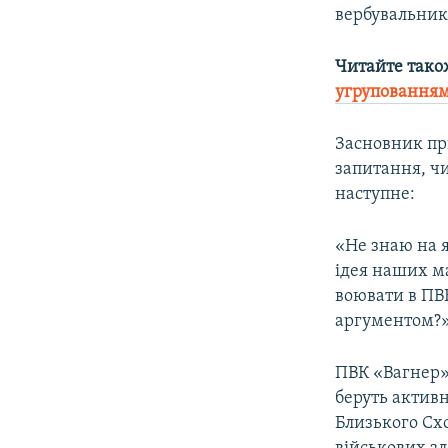
вербувальника
Читайте тако
угрупованням
Засновник пр
запитання, чи
наступне:
«Не знаю на 
ідея наших ма
воювати в ПВК
аргументом?
ПВК «Вагнер»
беруть активн
Близького Сх