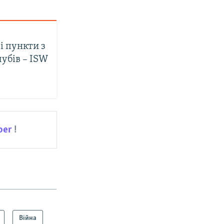
і пункти з
лубів – ISW
ber
!
Війна