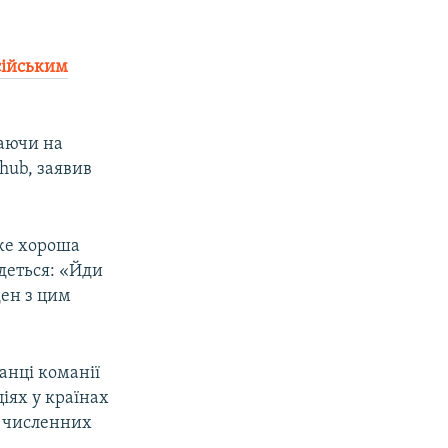
сійським
даючи на
hub, заявив
же хороша
йдеться: «Йди
ден з цим
анці команії
ціях у країнах
і численних