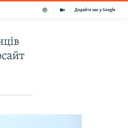
Додайте нас у Google
нців
осайт