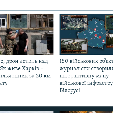
е, дрон летить над
150 військових об’єкт
Як живе Харків –
журналісти створил
мільйонник за 20 км
інтерактивну мапу
нту
військової інфрастр
Білорусі