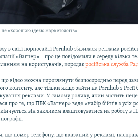
 це «хорошою ідеєю маркетологів»
у в світі порносайті Pornhub з’явилася реклама російс
мпанії «Вагнер» – про це повідомили в середу кілька т
иланням на користувачів, передає
російська служба Ра
, що відео можна переглянути безпосередньо перед з
го контенту, але тільки якщо зайти на Pornhub з Росії 
окування реклами. У самому ролику, який містить нец
ься про те, що ПВК «Вагнер» веде «набір бійців з усіх 
закінчується він закликом влаштовуватися на роботу в П
нографії.
я, що номер телефону, що вказаний у рекламі, насправ