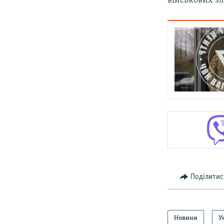
військових зл
Поділитис
Новини
У