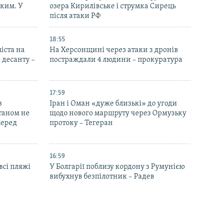
ьким. У
озера Кирилівське і струмка Сирець
після атаки РФ
18:55
іста на
На Херсонщині через атаки з дронів
 десанту –
постраждали 4 людини – прокуратура
17:59
з
Іран і Оман «дуже близькі» до угоди
таном не
щодо нового маршруту через Ормузьку
перед
протоку – Тегеран
16:59
всі пляжі
У Болгарії поблизу кордону з Румунією
вибухнув безпілотник – Радев