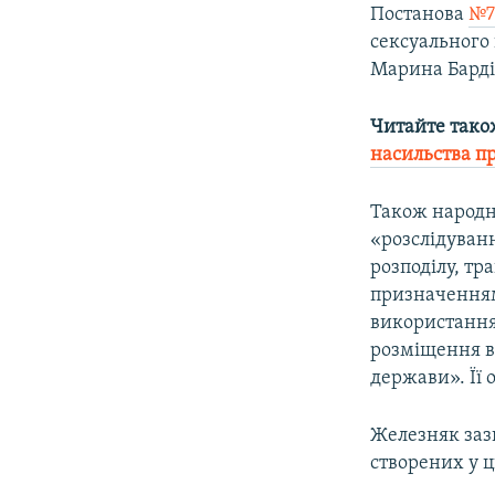
Постанова
№7
сексуального 
Марина Барді
Читайте тако
насильства пр
Також народн
«розслідуван
розподілу, тр
призначенням
використання
розміщення в
держави». Її 
Железняк заз
створених у ц