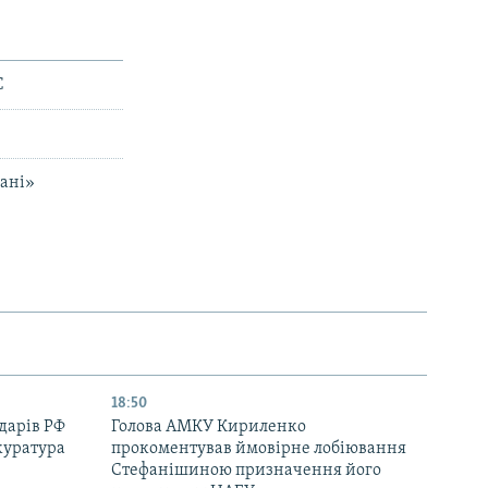
С
вані»
18:50
дарів РФ
Голова АМКУ Кириленко
куратура
прокоментував ймовірне лобіювання
Стефанішиною призначення його