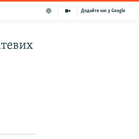
Додайте нас у Google
атевих