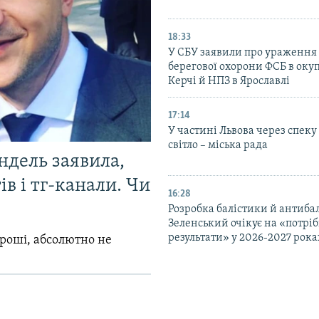
18:33
У СБУ заявили про ураження
берегової охорони ФСБ в оку
Керчі й НПЗ в Ярославлі
17:14
У частині Львова через спеку
світло – міська рада
ндель заявила,
в і тг-канали. Чи
16:28
Розробка балістики й антиба
Зеленський очікує на «потріб
результати» у 2026-2027 рока
гроші, абсолютно не