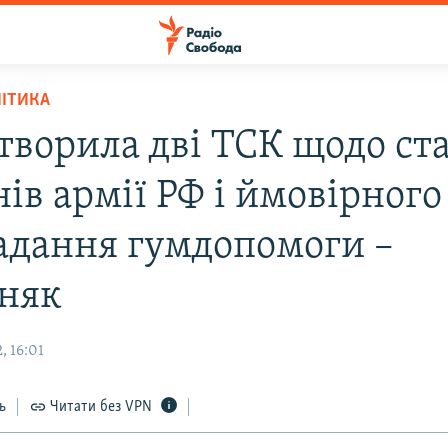
ЛІТИКА
створила дві ТСК щодо ст
ів армії РФ і ймовірного
адання гумдопомоги –
няк
, 16:01
ь
Читати без VPN