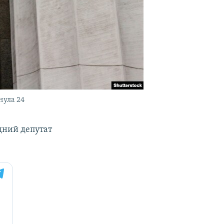
нула 24
одний депутат