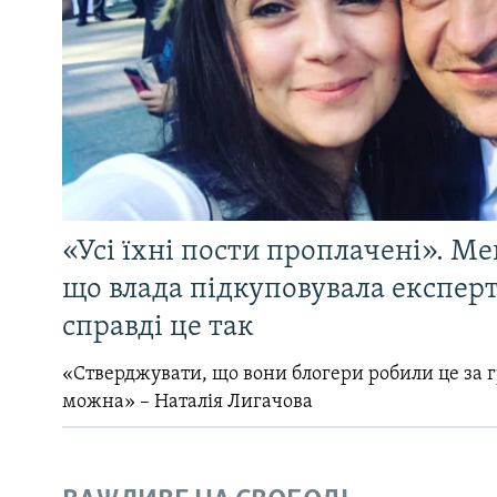
«Усі їхні пости проплачені». Ме
що влада підкуповувала експерті
справді це так
«Стверджувати, що вони блогери робили це за 
можна» – Наталія Лигачова