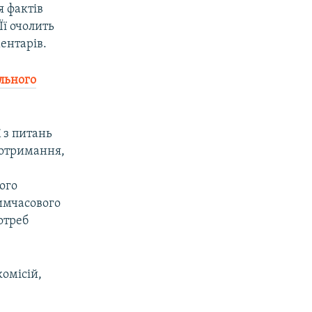
я фактів
Її очолить
ентарів.
ального
 з питань
 отримання,
ого
имчасового
отреб
омісій,