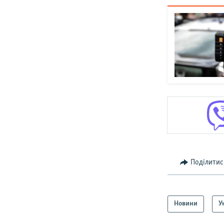
Поділитис
Новини
У