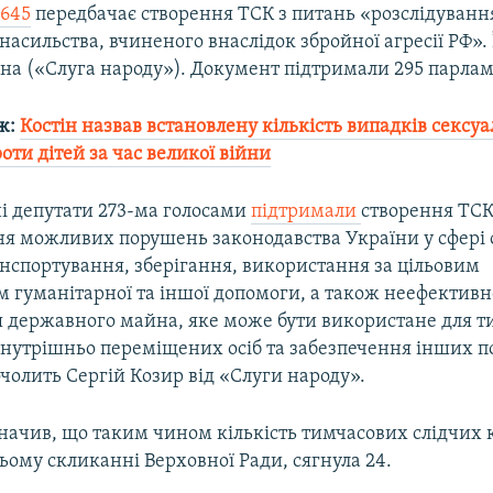
645
передбачає створення ТСК з питань «розслідуванн
насильства, вчиненого внаслідок збройної агресії РФ». 
на («Слуга народу»). Документ підтримали 295 парлам
ж:
Костін назвав встановлену кількість випадків сексу
оти дітей за час великої війни
і депутати 273-ма голосами
підтримали
створення ТСК
ня можливих порушень законодавства України у сфері
анспортування, зберігання, використання за цільовим
 гуманітарної та іншої допомоги, а також неефективн
 державного майна, яке може бути використане для т
нутрішньо переміщених осіб та забезпечення інших п
очолить Сергій Козир від «Слуги народу».
начив, що таким чином кількість тимчасових слідчих к
ьому скликанні Верховної Ради, сягнула 24.