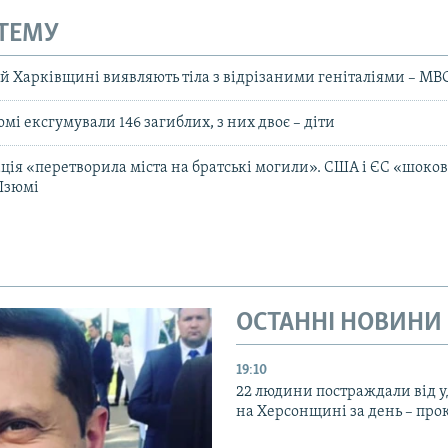
 ТЕМУ
й Харківщині виявляють тіла з відрізаними геніталіями – МВ
юмі ексгумували 146 загиблих, з них двоє – діти
ація «перетворила міста на братські могили». США і ЄС «шоко
Ізюмі
ОСТАННІ НОВИНИ
19:10
22 людини постраждали від у
на Херсонщині за день – про