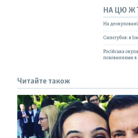
НА ЦЮ Ж
На деокуповані
Синєгубов: в Із
Російська окуп
похованнями в 
Читайте також