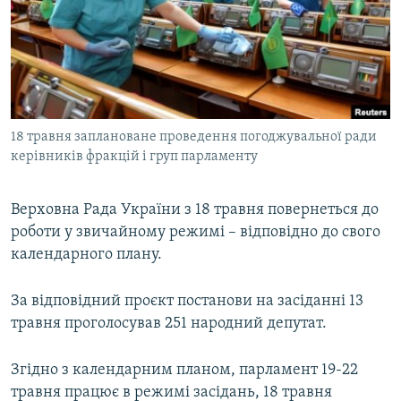
МУЛЬТИМЕДІА
ФОТО
СПЕЦПРОЄКТИ
ПОДКАСТИ
18 травня заплановане проведення погоджувальної ради
керівників фракцій і груп парламенту
КРИМ РЕАЛІЇ
РУС
Верховна Рада України з 18 травня повернеться до
УКР
роботи у звичайному режимі – відповідно до свого
КТАТ
календарного плану.
ДОЛУЧАЙСЯ!
За відповідний проєкт постанови на засіданні 13
травня проголосував 251 народний депутат.
Згідно з календарним планом, парламент 19-22
травня працює в режимі засідань, 18 травня