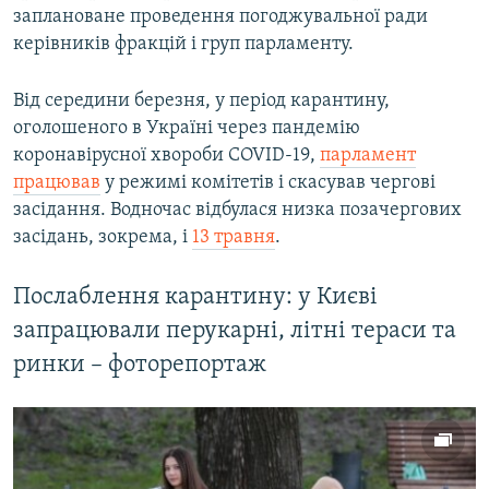
заплановане проведення погоджувальної ради
Усі сайти RFE/RL
керівників фракцій і груп парламенту.
Від середини березня, у період карантину,
оголошеного в Україні через пандемію
коронавірусної хвороби COVID-19,
парламент
працював
у режимі комітетів і скасував чергові
засідання. Водночас відбулася низка позачергових
засідань, зокрема, і
13 травня
.
Послаблення карантину: у Києві
запрацювали перукарні, літні тераси та
ринки – фоторепортаж