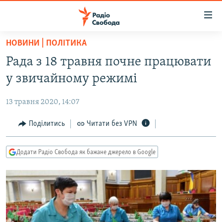
Доступність
посилання
Перейти
НОВИНИ | ПОЛІТИКА
до
РАДІО СВОБОДА – 70 РОКІВ
Рада з 18 травня почне працювати
основного
ВСЕ ЗА ДОБУ
матеріалу
у звичайному режимі
СТАТТІ
Перейти
до
13 травня 2020, 14:07
ВІЙНА
ПОЛІТИКА
основної
РОСІЙСЬКА «ФІЛЬТРАЦІЯ»
Поділитись
Читати без VPN
ЕКОНОМІКА
навігації
Перейти
ДОНБАС.РЕАЛІЇ
СУСПІЛЬСТВО
до
Додати Радіо Свобода як бажане джерело в Google
КРИМ.РЕАЛІЇ
КУЛЬТУРА
пошуку
ТИ ЯК?
СПОРТ
СХЕМИ
УКРАЇНА
КИТАЙ.ВИКЛИКИ
СВІТ