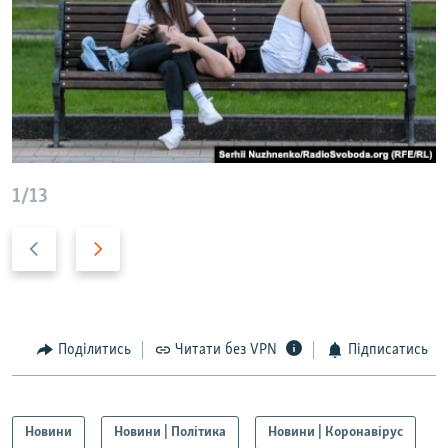
1/13
Н
В
а
п
з
е
а
р
д
е
Поділитись
Читати без VPN
Підписатись
д
Новини
Новини | Політика
Новини | Коронавірус