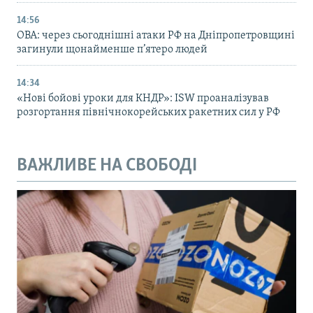
14:56
ОВА: через сьогоднішні атаки РФ на Дніпропетровщині
загинули щонайменше п’ятеро людей
14:34
«Нові бойові уроки для КНДР»: ISW проаналізував
розгортання північнокорейських ракетних сил у РФ
ВАЖЛИВЕ НА СВОБОДІ