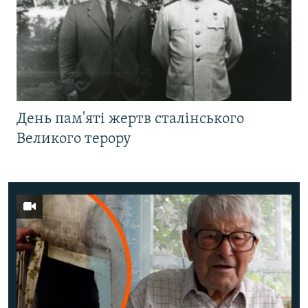
День пам'яті жертв сталінського
Великого терору