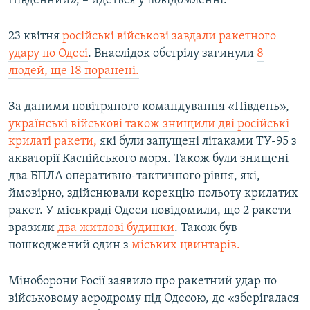
Південний», – йдеться у повідомленні.
Усі сайти RFE/RL
23 квітня
російські військові завдали ракетного
удару по Одесі
. Внаслідок обстрілу загинули
8
людей, ще 18 поранені.
За даними повітряного командування «Південь»,
українські військові також знищили дві російські
крилаті ракети,
які були запущені літаками ТУ-95 з
акваторії Каспійського моря. Також були знищені
два БПЛА оперативно-тактичного рівня, які,
ймовірно, здійснювали корекцію польоту крилатих
ракет. У міськраді Одеси повідомили, що 2 ракети
вразили
два житлові будинки
. Також був
пошкоджений один з
міських цвинтарів.
Міноборони Росії заявило про ракетний удар по
військовому аеродрому під Одесою, де «зберігалася