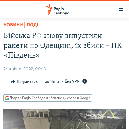
Доступність
посилання
Перейти
НОВИНИ | ПОДІЇ
до
РАДІО СВОБОДА – 70 РОКІВ
Війська РФ знову випустили
основного
ВСЕ ЗА ДОБУ
матеріалу
ракети по Одещині, їх збили – ПК
СТАТТІ
Перейти
«Південь»
до
ВІЙНА
ПОЛІТИКА
основної
24 квітня 2022, 00:13
РОСІЙСЬКА «ФІЛЬТРАЦІЯ»
ЕКОНОМІКА
навігації
Перейти
Поділитись
Читати без VPN
ДОНБАС.РЕАЛІЇ
СУСПІЛЬСТВО
до
КРИМ.РЕАЛІЇ
КУЛЬТУРА
пошуку
Додати Радіо Свобода як бажане джерело в Google
ТИ ЯК?
СПОРТ
СХЕМИ
УКРАЇНА
КИТАЙ.ВИКЛИКИ
СВІТ