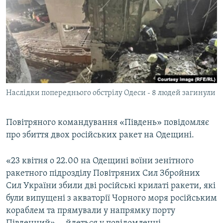
МУЛЬТИМЕДІА
ФОТО
СПЕЦПРОЄКТИ
ПОДКАСТИ
КРИМ РЕАЛІЇ
Наслідки попереднього обстрілу Одеси - 8 людей загинули
РУС
УКР
Повітряного командування «Південь» повідомляє
про збиття двох російських ракет на Одещині.
КТАТ
«23 квітня о 22.00 на Одещині воїни зенітного
ДОЛУЧАЙСЯ!
ракетного підрозділу Повітряних Сил Збройних
Сил України збили дві російські крилаті ракети, які
були випущені з акваторії Чорного моря російським
кораблем та прямували у напрямку порту