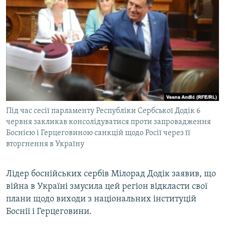
МУЛЬТИМЕДІА
ФОТО
СПЕЦПРОЄКТИ
ПОДКАСТИ
КРИМ РЕАЛІЇ
РУС
Під час сесії парламенту Республіки Сербської Додік 6
УКР
червня закликав консолідуватися проти запровадження
Боснією і Герцеговиною санкцій щодо Росії через її
КТАТ
вторгнення в Україну
ДОЛУЧАЙСЯ!
Лідер боснійських сербів Мілорад Додік заявив, що
війна в Україні змусила цей регіон відкласти свої
плани щодо виходи з національних інституцій
Боснії і Герцеговини.