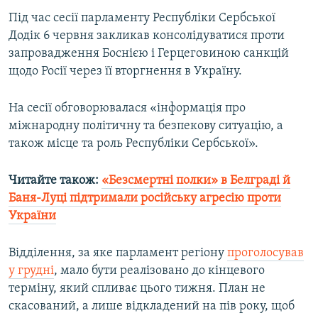
Усі сайти RFE/RL
Під час сесії парламенту Республіки Сербської
Додік 6 червня закликав консолідуватися проти
запровадження Боснією і Герцеговиною санкцій
щодо Росії через її вторгнення в Україну.
На сесії обговорювалася «інформація про
міжнародну політичну та безпекову ситуацію, а
також місце та роль Республіки Сербської».
Читайте також:
«Безсмертні полки» в Белграді й
Баня-Луці підтримали російську агресію проти
України
Відділення, за яке парламент регіону
проголосував
у грудні
, мало бути реалізовано до кінцевого
терміну, який спливає цього тижня. План не
скасований, а лише відкладений на пів року, щоб