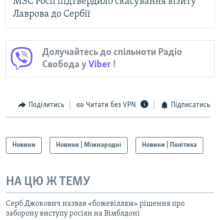
МЗС Росії підтвердило скасування візиту
Лаврова до Сербії
Долучайтесь до спільноти Радіо
Свобода у
Viber
!
Поділитись
Читати без VPN
Підписатись
Новини
Новини | Міжнародні
Новини | Політика
НА ЦЮ Ж ТЕМУ
Серб Джокович назвав «божевіллям» рішення про
заборону виступу росіян на Вімблдоні