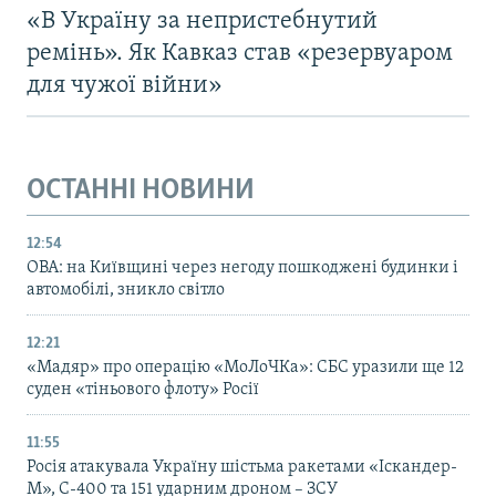
«В Україну за непристебнутий
ремінь». Як Кавказ став «резервуаром
для чужої війни»
ОСТАННІ НОВИНИ
12:54
ОВА: на Київщині через негоду пошкоджені будинки і
автомобілі, зникло світло
12:21
«Мадяр» про операцію «МоЛоЧКа»: СБС уразили ще 12
суден «тіньового флоту» Росії
11:55
Росія атакувала Україну шістьма ракетами «Іскандер-
М», С-400 та 151 ударним дроном – ЗСУ