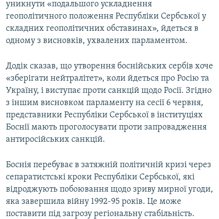
уникнути «подальшого ускладнення
геополітичного положення Республіки Сербської у
складних геополітичних обставинах», йдеться в
одному з висновків, ухвалених парламентом.
Додік сказав, що утворення боснійських сербів хоче
«зберігати нейтралітет», коли йдеться про Росію та
Україну, і виступає проти санкцій щодо Росії. Згідно
з іншим висновком парламенту на сесії 6 червня,
представники Республіки Сербської в інституціях
Боснії мають проголосувати проти запровадження
антиросійських санкцій.
Боснія перебуває в затяжній політичній кризі через
сепаратистські кроки Республіки Сербської, які
відроджують побоювання щодо зриву мирної угоди,
яка завершила війну 1992-95 років. Це може
поставити під загрозу регіональну стабільність.