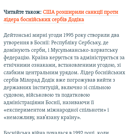
Читайте також:
США розширили санкції проти
лідера боснійських сербів Додіка
Дейтонські мирні угоди 1995 року створили два
утворення в Боснії: Республіку Сербську, де
домінують серби, і Мусульмансько-хорватську
федерацію. Країна керується та адмініструється за
етнічними ознаками, встановленими угодою, зі
слабким центральним урядом. Лідер боснійських
сербів Мілорад Додік вже погрожував вийти з
державних інституцій, включно зі спільною
судовою, військовою та податковою
адміністраціями Боснії, називаючи її
«експериментом міжнародної спільноти» і
«неможливу, нав’язану країну».
Боснійська війна почалася в 1992 році, коли