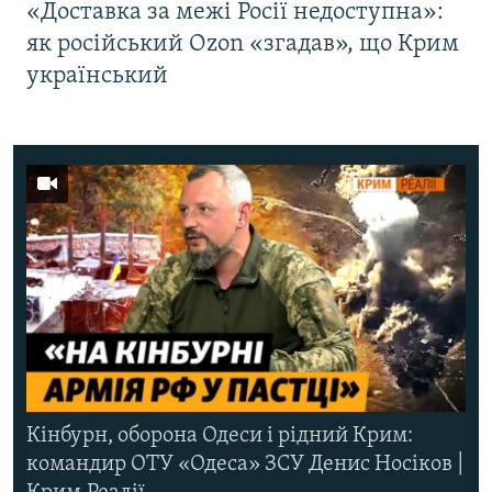
«Доставка за межі Росії недоступна»:
як російський Ozon «згадав», що Крим
український
Кінбурн, оборона Одеси і рідний Крим:
командир ОТУ «Одеса» ЗСУ Денис Носіков |