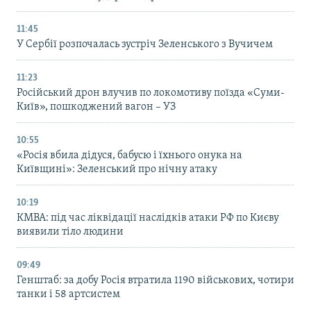
11:45
У Сербії розпочалась зустріч Зеленського з Вучичем
11:23
Російський дрон влучив по локомотиву поїзда «Суми-
Київ», пошкоджений вагон – УЗ
10:55
«Росія вбила дідуся, бабусю і їхнього онука на
Київщині»: Зеленський про нічну атаку
10:19
КМВА: під час ліквідації наслідків атаки РФ по Києву
виявили тіло людини
09:49
Генштаб: за добу Росія втратила 1190 військових, чотири
танки і 58 артсистем