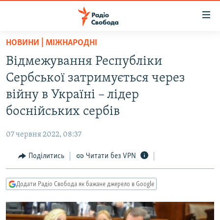
Доступність
посилання
Перейти
НОВИНИ | МІЖНАРОДНІ
до
РАДІО СВОБОДА – 70 РОКІВ
Відмежування Республіки
основного
ВСЕ ЗА ДОБУ
матеріалу
Сербської затримується через
СТАТТІ
Перейти
війну в Україні – лідер
до
ВІЙНА
ПОЛІТИКА
боснійських сербів
основної
РОСІЙСЬКА «ФІЛЬТРАЦІЯ»
ЕКОНОМІКА
навігації
07 червня 2022, 08:37
Перейти
ДОНБАС.РЕАЛІЇ
СУСПІЛЬСТВО
до
Поділитись
Читати без VPN
КРИМ.РЕАЛІЇ
КУЛЬТУРА
пошуку
ТИ ЯК?
СПОРТ
Додати Радіо Свобода як бажане джерело в Google
СХЕМИ
УКРАЇНА
КИТАЙ.ВИКЛИКИ
СВІТ