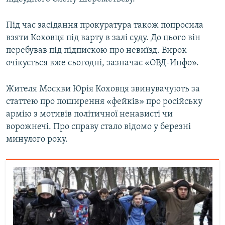
Усі сайти RFE/RL
Під час засідання прокуратура також попросила
взяти Коховця під варту в залі суду. До цього він
перебував під підпискою про невиїзд. Вирок
очікується вже сьогодні, зазначає «ОВД-Инфо».
Жителя Москви Юрія Коховця звинувачують за
статтею про поширення «фейків» про російську
армію з мотивів політичної ненависті чи
ворожнечі. Про справу стало відомо у березні
минулого року.