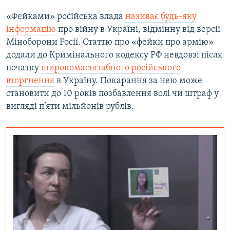
«Фейками» російська влада
називає будь-яку
інформацію
про війну в Україні, відмінну від версії
Міноборони Росії. Статтю про «фейки про армію»
додали до Кримінального кодексу РФ невдовзі після
початку
широкомасштабного російського
вторгнення
в Україну. Покарання за нею може
становити до 10 років позбавлення волі чи штраф у
вигляді п’яти мільйонів рублів.