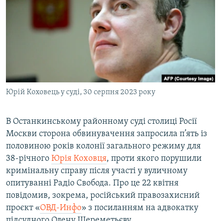
МУЛЬТИМЕДІА
ФОТО
СПЕЦПРОЄКТИ
ПОДКАСТИ
КРИМ РЕАЛІЇ
Юрій Коховець у суді, 30 серпня 2023 року
РУС
УКР
В Останкинському районному суді столиці Росії
Москви сторона обвинувачення запросила п’ять із
КТАТ
половиною років колонії загального режиму для
38-річного
Юрія Коховця
, проти якого порушили
ДОЛУЧАЙСЯ!
кримінальну справу після участі у вуличному
опитуванні Радіо Свобода. Про це 22 квітня
повідомив, зокрема, російський правозахисний
проєкт «
ОВД-Инфо
» з посиланням на адвокатку
підсудного Олену Шереметьєву.