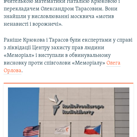
вчителькою математики Наталією Крюковою і
перекладачем Олександром Тарасовим. Вони
знайшли у висловлюванні москвича «мотив
ненависті і ворожнечі».
Раніше Крюкова і Тарасов були експертами у справі
з ліквідації Центру захисту прав людини
«Меморіал» і виступали в обвинувальному
висновку проти співголови «Меморіалу»
Олега
Орлова
.