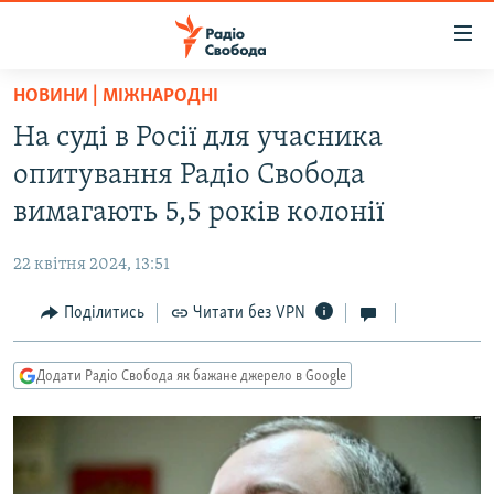
Доступність
посилання
Перейти
НОВИНИ | МІЖНАРОДНІ
до
РАДІО СВОБОДА – 70 РОКІВ
На суді в Росії для учасника
основного
ВСЕ ЗА ДОБУ
матеріалу
опитування Радіо Свобода
СТАТТІ
Перейти
вимагають 5,5 років колонії
до
ВІЙНА
ПОЛІТИКА
основної
22 квітня 2024, 13:51
РОСІЙСЬКА «ФІЛЬТРАЦІЯ»
ЕКОНОМІКА
навігації
Перейти
Поділитись
Читати без VPN
ДОНБАС.РЕАЛІЇ
СУСПІЛЬСТВО
до
КРИМ.РЕАЛІЇ
КУЛЬТУРА
пошуку
Додати Радіо Свобода як бажане джерело в Google
ТИ ЯК?
СПОРТ
СХЕМИ
УКРАЇНА
КИТАЙ.ВИКЛИКИ
СВІТ