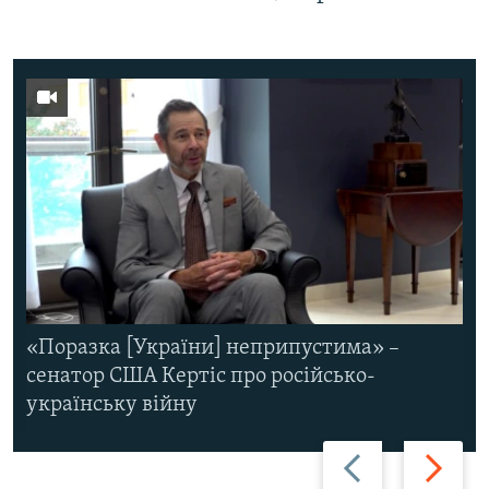
«Поразка [України] неприпустима» –
сенатор США Кертіс про російсько-
українську війну
Назад
Вперед