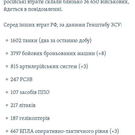
російські втрати склали близько 36 650 військових,
Усі сайти RFE/RL
йдеться в повідомленні.
Серед інших втрат РФ, за даними Генштабу ЗСУ:
1602 танки (два за останню добу)
3797 бойових броньованих машин (+8)
815 артилерійських систем (+3)
247 РСЗВ
107 засобів ППО
217 літаків
187 гелікоптерів
667 БПЛА оперативно-тактичного рівня (+3)