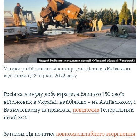
МУЛЬТИМЕДІА
ФОТО
СПЕЦПРОЄКТИ
ПОДКАСТИ
КРИМ РЕАЛІЇ
РУС
Уламки російського гелікоптера, які дістали з Київського
УКР
водосховища 3 червня 2022 року
КТАТ
Росія за минулу добу втратила близько 150 своїх
військових в Україні, найбільше – на Авдіївському і
ДОЛУЧАЙСЯ!
Бахмутському напрямках,
повідомив
Генеральний
штаб ЗСУ.
Загалом від початку
повномасштабного вторгнення