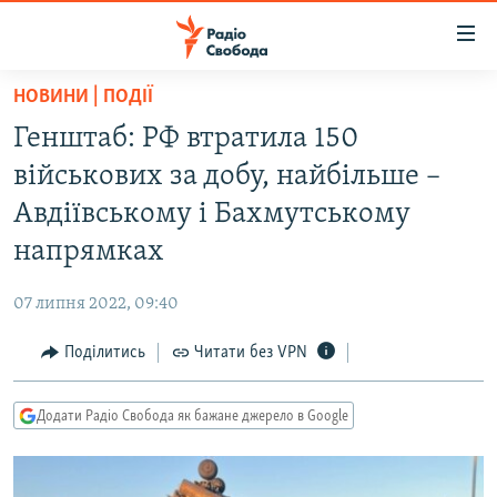
Доступність
посилання
Перейти
НОВИНИ | ПОДІЇ
до
РАДІО СВОБОДА – 70 РОКІВ
Генштаб: РФ втратила 150
основного
ВСЕ ЗА ДОБУ
матеріалу
військових за добу, найбільше –
СТАТТІ
Перейти
Авдіївському і Бахмутському
до
ВІЙНА
ПОЛІТИКА
напрямках
основної
РОСІЙСЬКА «ФІЛЬТРАЦІЯ»
ЕКОНОМІКА
навігації
07 липня 2022, 09:40
Перейти
ДОНБАС.РЕАЛІЇ
СУСПІЛЬСТВО
до
Поділитись
Читати без VPN
КРИМ.РЕАЛІЇ
КУЛЬТУРА
пошуку
ТИ ЯК?
СПОРТ
Додати Радіо Свобода як бажане джерело в Google
СХЕМИ
УКРАЇНА
КИТАЙ.ВИКЛИКИ
СВІТ