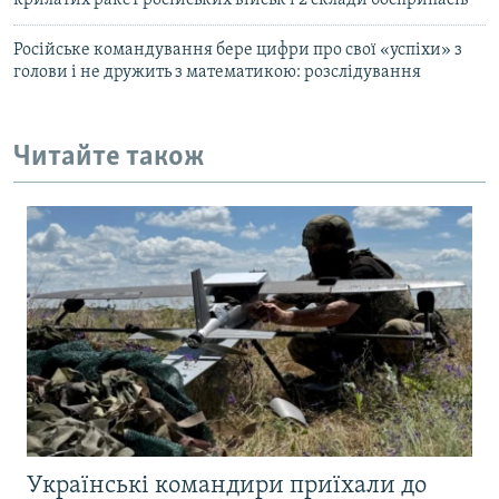
крилатих ракет російських військ і 2 склади боєприпасів
Російське командування бере цифри про свої «успіхи» з
голови і не дружить з математикою: розслідування
Читайте також
Українські командири приїхали до