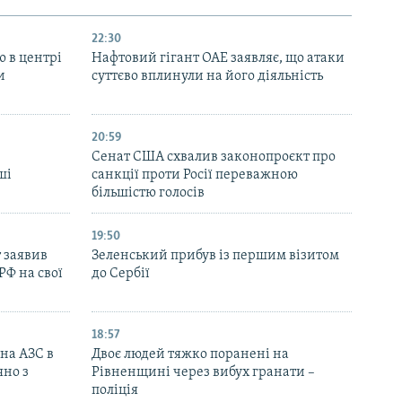
22:30
ю в центрі
Нафтовий гігант ОАЕ заявляє, що атаки
и
суттєво вплинули на його діяльність
20:59
Cенат США схвалив законопроєкт про
ші
санкції проти Росії переважною
більшістю голосів
19:50
 заявив
Зеленський прибув із першим візитом
РФ на свої
до Сербії
18:57
 на АЗС в
Двоє людей тяжко поранені на
яно з
Рівненщині через вибух гранати –
поліція