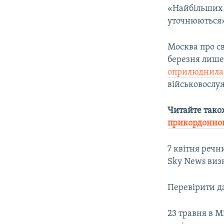
«Найбільших 
уточнюються»
Москва про св
березня лише
оприлюднила
військовослуж
Читайте тако
прикордонно
7 квітня речн
Sky News виз
Перевірити д
23 травня в М