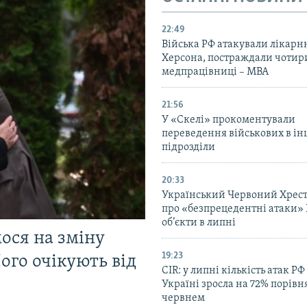
22:49
Війська РФ атакували лікарн
Херсона, постраждали чотир
медпрацівниці – МВА
21:56
У «Скелі» прокоментували
переведення військових в ін
підрозділи
20:33
Український Червоний Хрест
про «безпрецедентні атаки» 
об’єкти в липні
мося на зміну
19:23
ого очікують від
CIR: у липні кількість атак РФ
Україні зросла на 72% порівн
червнем