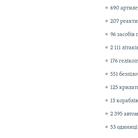
690 артиле
207 реакти
96 засобів
2 111 літакі
176 гелікоп
551 безпіл
125 крилат
13 кораблі
2 395 автом
53 одиниці