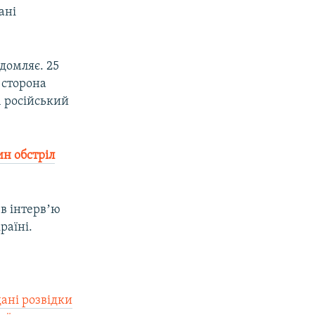
ані
ідомляє. 25
 сторона
1 російський
ин обстріл
в інтервʼю
раїні.
дані розвідки