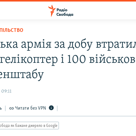
СПІЛЬСТВО
ька армія за добу втрати
 гелікоптер і 100 військо
Генштабу
 09:11
ь
Читати без VPN
обода як бажане джерело в Google