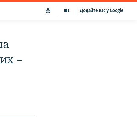
Додайте нас у Google
ла
вих –