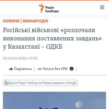
Доступність
посилання
Перейти
НОВИНИ | МІЖНАРОДНІ
до
РАДІО СВОБОДА – 70 РОКІВ
Російські військові «розпочали
основного
ВСЕ ЗА ДОБУ
матеріалу
виконання поставлених завдань»
СТАТТІ
Перейти
у Казахстані – ОДКБ
до
ВІЙНА
ПОЛІТИКА
основної
06 січня 2022, 09:55
РОСІЙСЬКА «ФІЛЬТРАЦІЯ»
ЕКОНОМІКА
навігації
Перейти
Поділитись
Читати без VPN
ДОНБАС.РЕАЛІЇ
СУСПІЛЬСТВО
до
КРИМ.РЕАЛІЇ
КУЛЬТУРА
пошуку
Додати Радіо Свобода як бажане джерело в Google
ТИ ЯК?
СПОРТ
СХЕМИ
УКРАЇНА
КИТАЙ.ВИКЛИКИ
СВІТ