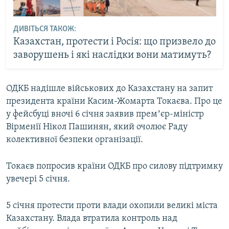
ДИВІТЬСЯ ТАКОЖ:
Казахстан, протести і Росія: що призвело до
заворушень і які наслідки вони матимуть?
ОДКБ надішле військових до Казахстану на запит
президента країни Касим-Жомарта Токаєва. Про це
у фейсбуці вночі 6 січня заявив премʼєр-міністр
Вірменії Нікол Пашинян, який очолює Раду
колективної безпеки організації.
Токаєв попросив країни ОДКБ про силову підтримку
увечері 5 січня.
5 січня протести проти влади охопили великі міста
Казахстану. Влада втратила контроль над