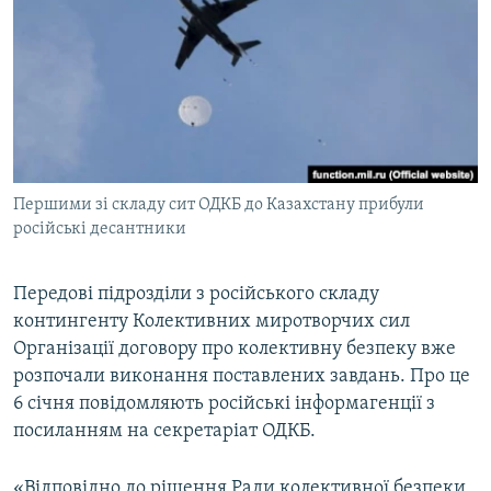
МУЛЬТИМЕДІА
ФОТО
СПЕЦПРОЄКТИ
ПОДКАСТИ
КРИМ РЕАЛІЇ
Першими зі складу сит ОДКБ до Казахстану прибули
РУС
російські десантники
УКР
Передові підрозділи з російського складу
КТАТ
контингенту Колективних миротворчих сил
Організації договору про колективну безпеку вже
ДОЛУЧАЙСЯ!
розпочали виконання поставлених завдань. Про це
6 січня повідомляють російські інформагенції з
посиланням на секретаріат ОДКБ.
«Відповідно до рішення Ради колективної безпеки