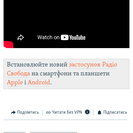
Встановлюйте новий
застосунок Радіо
Свобода
на смартфони та планшети
Apple
і
Android
.
Поділитись
Читати без VPN
Підписатись