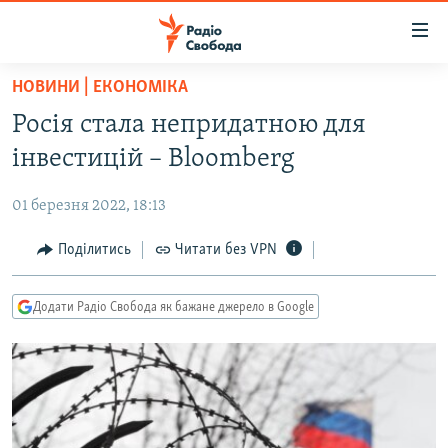
Доступність
посилання
Перейти
НОВИНИ | ЕКОНОМІКА
до
РАДІО СВОБОДА – 70 РОКІВ
Росія стала непридатною для
основного
ВСЕ ЗА ДОБУ
матеріалу
інвестицій – Bloomberg
СТАТТІ
Перейти
до
01 березня 2022, 18:13
ВІЙНА
ПОЛІТИКА
основної
РОСІЙСЬКА «ФІЛЬТРАЦІЯ»
Поділитись
Читати без VPN
ЕКОНОМІКА
навігації
Перейти
ДОНБАС.РЕАЛІЇ
СУСПІЛЬСТВО
до
Додати Радіо Свобода як бажане джерело в Google
КРИМ.РЕАЛІЇ
КУЛЬТУРА
пошуку
ТИ ЯК?
СПОРТ
СХЕМИ
УКРАЇНА
КИТАЙ.ВИКЛИКИ
СВІТ