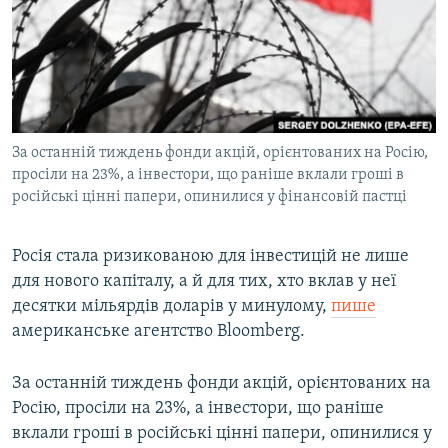
МУЛЬТИМЕДІА
ФОТО
СПЕЦПРОЄКТИ
ПОДКАСТИ
За останній тиждень фонди акцій, орієнтованих на Росію,
просіли на 23%, а інвестори, що раніше вклали гроші в
КРИМ РЕАЛІЇ
російські цінні папери, опинилися у фінансовій пастці
РУС
УКР
Росія стала ризикованою для інвестицій не лише
КТАТ
для нового капіталу, а й для тих, хто вклав у неї
десятки мільярдів доларів у минулому,
пише
американське агентство Bloomberg.
ДОЛУЧАЙСЯ!
За останній тиждень фонди акцій, орієнтованих на
Росію, просіли на 23%, а інвестори, що раніше
вклали гроші в російські цінні папери, опинилися у