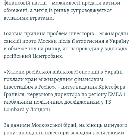
фінансовій пастці – можливості продати активи
Усі сайти RFE/RL
обмежені, а вихід із ринку супроводжується
великими втратами.
Головна причина проблем інвесторів – міжнародні
санкції проти Москви після її вторгнення в Україну
й обмеження на ринку, які запровадив у відповідь
російський Центробанк.
«Халепи російської військової операції в Україні
поклали край міжнародним фінансовим
інвестиціям в Росію», – цитує видання Крістофера
Ґранвіля, керуючого директора по регіону EMEA і
глобальним політичним дослідженням у TS
Lombard у Лондоні.
За даними Московської біржі, на кінець минулого
року закордонні інвестори володіли російськими