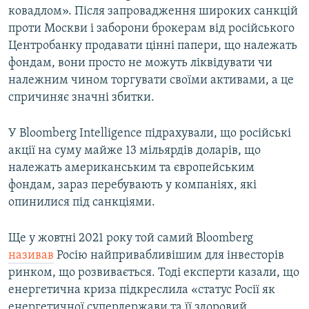
ковадлом». Після запровадження широких санкцій
проти Москви і заборони брокерам від російського
Центробанку продавати цінні папери, що належать
фондам, вони просто не можуть ліквідувати чи
належним чином торгувати своїми активами, а це
спричиняє значні збитки.
У Bloomberg Intelligence підрахували, що російські
акції на суму майже 13 мільярдів доларів, що
належать американським та європейським
фондам, зараз перебувають у компаніях, які
опинилися під санкціями.
Ще у жовтні 2021 року той самий Bloomberg
називав
Росію найпривабливішим для інвесторів
ринком, що розвивається. Тоді експерти казали, що
енергетична криза підкреслила «статус Росії як
енергетичної супердержави та її здоровий