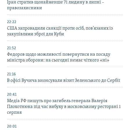
Іран стратив щонайменше 71 людину в липні –
правозахисники
22:22
США запровадили санкції проти осіб, пов’язаних із
закупівлями зброї для Куби
21:52
Федоров щодо можливості повернутися на посаду
міністра оборони: на сьогодні немає чіткого «ні»
21:16
В офісі Вучича анонсували візит Зеленського до Сербії
20:41
Медіа РФ пишуть про загибель генерала Валерія
Плохотнюка під час вибуху в московському ресторані 1
серпня
20:01