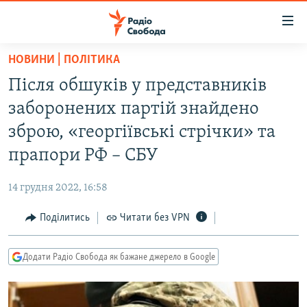
Доступність
посилання
Перейти
НОВИНИ | ПОЛІТИКА
до
РАДІО СВОБОДА – 70 РОКІВ
Після обшуків у представників
основного
ВСЕ ЗА ДОБУ
матеріалу
заборонених партій знайдено
СТАТТІ
Перейти
зброю, «георгіївські стрічки» та
до
ВІЙНА
ПОЛІТИКА
прапори РФ – СБУ
основної
РОСІЙСЬКА «ФІЛЬТРАЦІЯ»
ЕКОНОМІКА
навігації
14 грудня 2022, 16:58
Перейти
ДОНБАС.РЕАЛІЇ
СУСПІЛЬСТВО
до
Поділитись
Читати без VPN
КРИМ.РЕАЛІЇ
КУЛЬТУРА
пошуку
ТИ ЯК?
СПОРТ
Додати Радіо Свобода як бажане джерело в Google
СХЕМИ
УКРАЇНА
КИТАЙ.ВИКЛИКИ
СВІТ