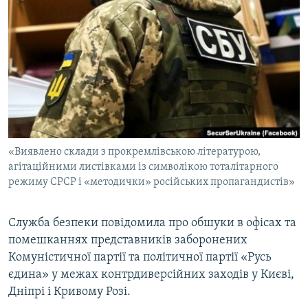
МУЛЬТИМЕДІА
ФОТО
СПЕЦПРОЄКТИ
ПОДКАСТИ
КРИМ РЕАЛІЇ
РУС
«Виявлено склади з прокремлівською літературою,
УКР
агітаційними листівками із символікою тоталітарного
режиму СРСР і «методички» російських пропагандистів»
КТАТ
Служба безпеки повідомила про обшуки в офісах та
ДОЛУЧАЙСЯ!
помешканнях представників заборонених
Комуністичної партії та політичної партії «Русь
єдина» у межах контрдиверсійних заходів у Києві,
Дніпрі і Кривому Розі.