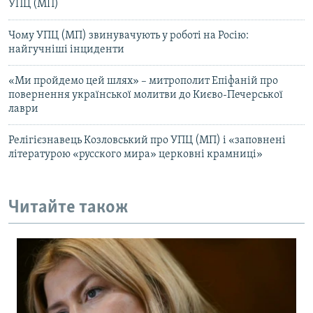
УПЦ (МП)
Чому УПЦ (МП) звинувачують у роботі на Росію:
найгучніші інциденти
«Ми пройдемо цей шлях» – митрополит Епіфаній про
повернення української молитви до Києво-Печерської
лаври
Релігієзнавець Козловський про УПЦ (МП) і «заповнені
літературою «русского мира» церковні крамниці»
Читайте також