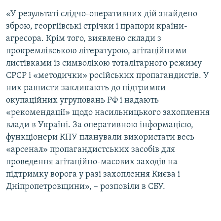
Усі сайти RFE/RL
«У результаті слідчо-оперативних дій знайдено
зброю, георгіївські стрічки і прапори країни-
агресора. Крім того, виявлено склади з
прокремлівською літературою, агітаційними
листівками із символікою тоталітарного режиму
СРСР і «методички» російських пропагандистів. У
них рашисти закликають до підтримки
окупаційних угруповань РФ і надають
«рекомендації» щодо насильницького захоплення
влади в Україні. За оперативною інформацією,
функціонери КПУ планували використати весь
«арсенал» пропагандистських засобів для
проведення агітаційно-масових заходів на
підтримку ворога у разі захоплення Києва і
Дніпропетровщини», – розповіли в СБУ.