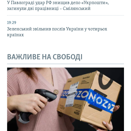
У Павлограді удар РФ знищив депо «Укрпошти»,
загинули дві працівниці – Смілянський
19:29
Зеленський звільнив послів України у чотирьох
країнах
ВАЖЛИВЕ НА СВОБОДІ