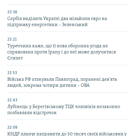
23:38
Сербія виділить Україні два мільйони євро на
підтримку енергетики – Зеленський
23:21
Туреччина каже, що її нова оборонна угода не
спрямована проти Ірану і до неї може долучитися
Єгипет
22:53
Війська РФ атакували Павлоград, поранені дев’ять
людей, зокрема чотири дитини – ОВА
22:43
Лубінець: у Берегівському ТЦК чоловіків незаконно
позбавляли відстрочок
22:08
КНДР планує направити до 50 тисяч своїх військових у