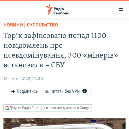
Доступність
посилання
Перейти
НОВИНИ | СУСПІЛЬСТВО
до
РАДІО СВОБОДА – 70 РОКІВ
Торік зафіксовано понад 1100
основного
ВСЕ ЗА ДОБУ
матеріалу
повідомлень про
СТАТТІ
Перейти
псевдомінування, 300 «мінерів»
до
ВІЙНА
ПОЛІТИКА
встановили – СБУ
основної
РОСІЙСЬКА «ФІЛЬТРАЦІЯ»
ЕКОНОМІКА
навігації
19 січня 2022, 23:30
Перейти
ДОНБАС.РЕАЛІЇ
СУСПІЛЬСТВО
до
Поділитись
Читати без VPN
КРИМ.РЕАЛІЇ
КУЛЬТУРА
пошуку
ТИ ЯК?
СПОРТ
Додати Радіо Свобода як бажане джерело в Google
СХЕМИ
УКРАЇНА
КИТАЙ.ВИКЛИКИ
СВІТ