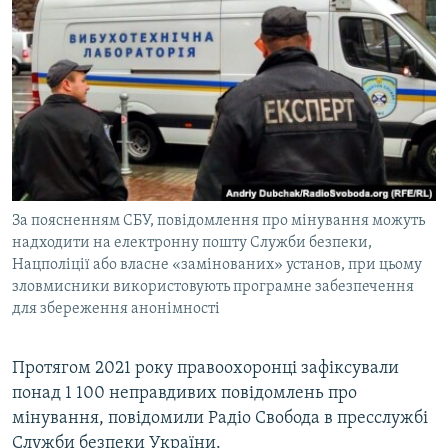
МУЛЬТИМЕДІА
ФОТО
СПЕЦПРОЄКТИ
ПОДКАСТИ
КРИМ РЕАЛІЇ
РУС
За поясненням СБУ, повідомлення про мінування можуть
УКР
надходити на електронну пошту Служби безпеки,
Нацполіції або власне «замінованих» установ, при цьому
КТАТ
зловмисники використовують програмне забезпечення
для збереження анонімності
ДОЛУЧАЙСЯ!
Протягом 2021 року правоохоронці зафіксували
понад 1 100 неправдивих повідомлень про
мінування, повідомили Радіо Свобода в пресслужбі
Служби безпеки України.