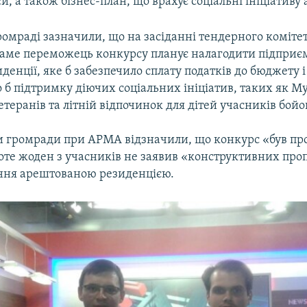
си, а також бізнес-план, що врахує соціальні ініціативу 
громраді зазначили, що на засіданні тендерного комітет
 саме переможець конкурсу планує налагодити підприє
иденції, яке б забезпечило сплату податків до бюджету 
 б підтримку діючих соціальних ініціатив, таких як Му
ветеранів та літній відпочинок для дітей учасників бойо
 громради при АРМА відзначили, що конкурс «був пр
роте жоден з учасників не заявив «конструктивних про
ння арештованою резиденцією.