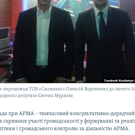
-переможця ТОВ «Скомпані» Олексій Вороненко до лютого 20
родного депутата Євгена Мураєва
ада при АРМА – тимчасовий консультативно-дорадчий
 сприяння участі громадськості у формуванні та реаліз
літики і громадського контролю за діяльністю АРМА.