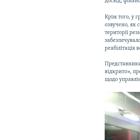
досвід, фінан
Крім того, у 
озвучено, як
території рез
забезпечувало
реабілітація 
Представники
відкрито», п
щодо управлі