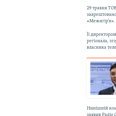
29 травня ТО
заарештовано
«Межигір’я».
Її директоро
регіонала, з
власника тел
Нинішній ком
заявив Радіо 