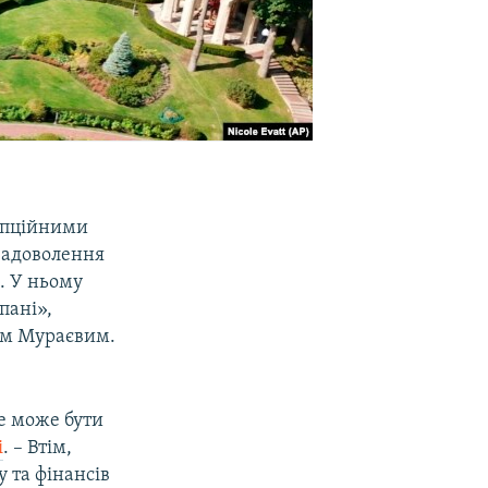
рупційними
задоволення
. У ньому
пані»,
ном Мураєвим.
е може бути
і
. – Втім,
 та фінансів