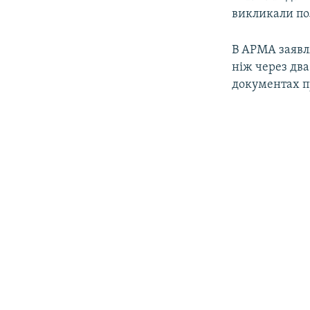
викликали пол
В АРМА заявл
ніж через два
документах п