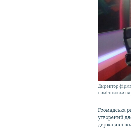
Директор фірми
помічником на
Громадська р
утворений для
державної по