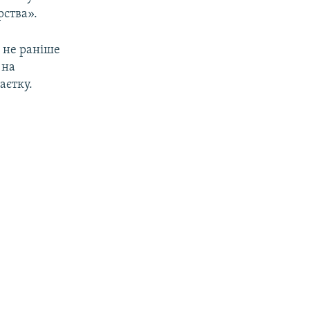
рства».
 не раніше
 на
аєтку.