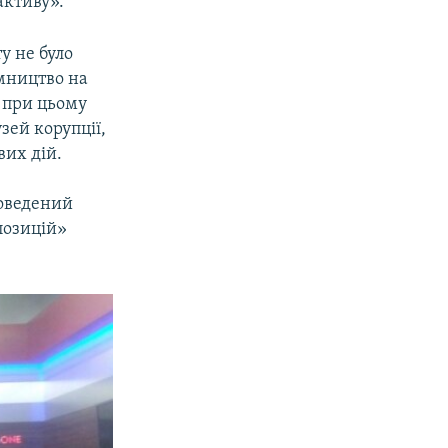
активу».
у не було
мництво на
і при цьому
зей корупції,
вих дій.
оведений
позицій»