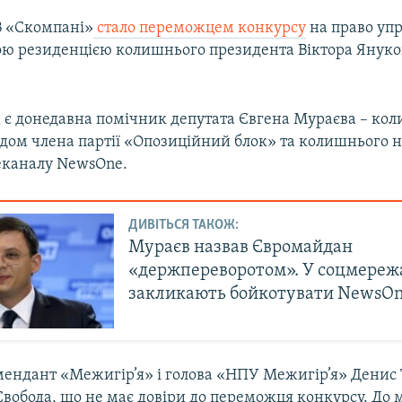
В «Скомпані»
стало переможцем конкурсу
на право уп
ю резиденцією колишнього президента Віктора Янук
м є донедавна помічник депутата Євгена Мураєва – ко
годом члена партії «Опозиційний блок» та колишнього 
еканалу NewsOne.
ДИВІТЬСЯ ТАКОЖ:
Мураєв назвав Євромайдан
«держпереворотом». У соцмереж
закликають бойкотувати NewsO
ендант «Межигір’я» і голова «НПУ Межигір’я» Денис
Свобода, що не має довіри до переможця конкурсу. До 