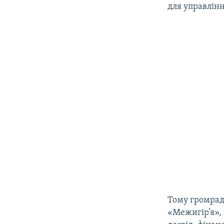
для управлін
Тому громрад
«Межигір’я»,