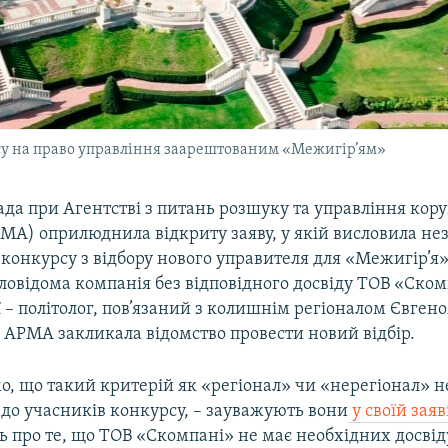
у на право управління заарештованим «Межигір’ям»
ада при Агентстві з питань розшуку та управління ко
МА) оприлюднила відкриту заяву, у якій висловила не
конкурсу з відбору нового управителя для «Межигір’я»
ловідома компанія без відповідного досвіду ТОВ «Ском
 – політолог, пов’язаний з колишнім регіоналом Євге
 АРМА закликала відомство провести новий відбір.
о, що такий критерій як «регіонал» чи «нерегіонал» н
 до учасників конкурсу, – зауважують вони
у своїй заяв
ь про те, що ТОВ «Скомпані» не має необхідних досвіду