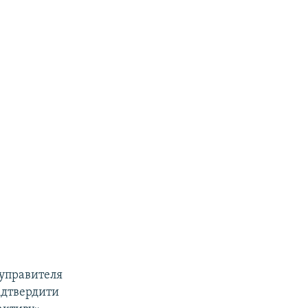
 управителя
ідтвердити