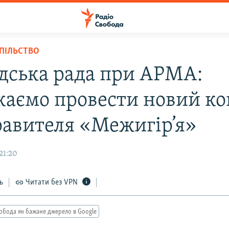
СПІЛЬСТВО
дська рада при АРМА:
каємо провести новий ко
равителя «Межигір’я»
21:20
ь
Читати без VPN
обода як бажане джерело в Google