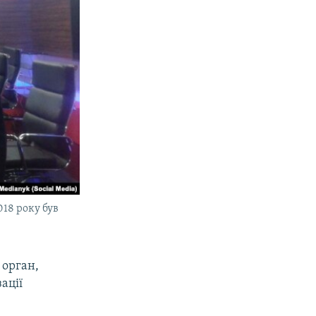
18 року був
 орган,
ації