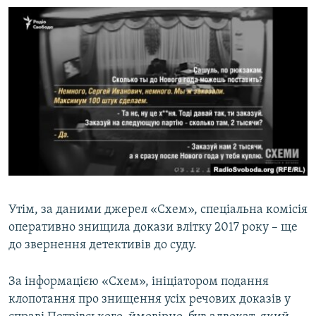
Утім, за даними джерел «Схем», спеціальна комісія
оперативно знищила докази влітку 2017 року – ще
до звернення детективів до суду.
За інформацією «Схем», ініціатором подання
клопотання про знищення усіх речових доказів у