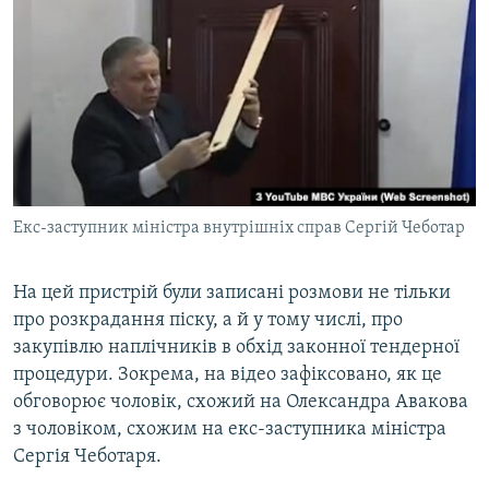
Екс-заступник міністра внутрішніх справ Сергій Чеботар
На цей пристрій були записані розмови не тільки
про розкрадання піску, а й у тому числі, про
закупівлю наплічників в обхід законної тендерної
процедури. Зокрема, на відео зафіксовано, як це
обговорює чоловік, схожий на Олександра Авакова
з чоловіком, схожим на екс-заступника міністра
Сергія Чеботаря.