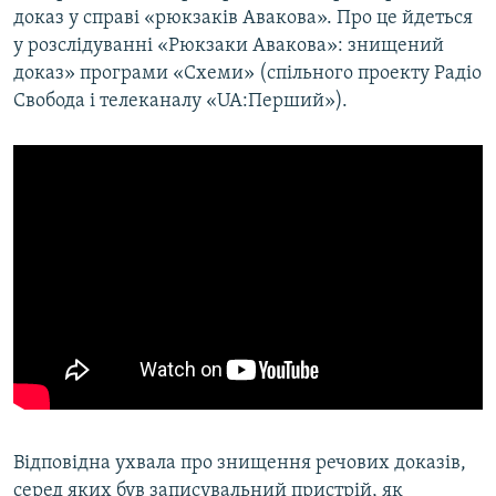
доказ у справі «рюкзаків Авакова». Про це йдеться
Усі сайти RFE/RL
у розслідуванні «Рюкзаки Авакова»: знищений
доказ» програми «Схеми» (спільного проекту Радіо
Свобода і телеканалу «UA:Перший»).
Відповідна ухвала про знищення речових доказів,
серед яких був записувальний пристрій, як