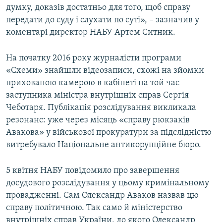
думку, доказів достатньо для того, щоб справу
передати до суду і слухати по суті», – зазначив у
коментарі директор НАБУ Артем Ситник.
На початку 2016 року журналісти програми
«Схеми» знайшли відеозаписи, схожі на зйомки
прихованою камерою в кабінеті на той час
заступника міністра внутрішніх справ Сергія
Чеботаря. Публікація розслідування викликала
резонанс: уже через місяць «справу рюкзаків
Авакова» у військової прокуратури за підслідністю
витребувало Національне антикорупційне бюро.
5 квітня НАБУ повідомило про завершення
досудового розслідування у цьому кримінальному
провадженні. Сам Олександр Аваков назвав цю
справу політичною. Так само й міністерство
внутрішніх справ України, до якого Олександр