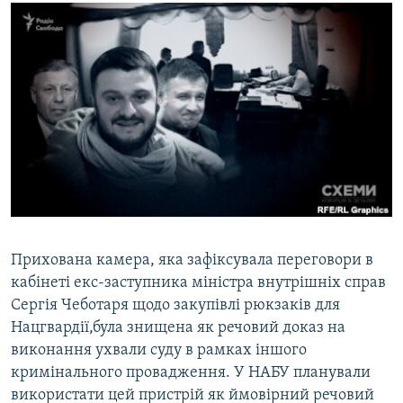
МУЛЬТИМЕДІА
ФОТО
СПЕЦПРОЄКТИ
ПОДКАСТИ
КРИМ РЕАЛІЇ
РУС
УКР
КТАТ
Прихована камера, яка зафіксувала переговори в
кабінеті екс-заступника міністра внутрішніх справ
ДОЛУЧАЙСЯ!
Сергія Чеботаря щодо закупівлі рюкзаків для
Нацгвардії,була знищена як речовий доказ на
виконання ухвали суду в рамках іншого
кримінального провадження. У НАБУ планували
використати цей пристрій як ймовірний речовий