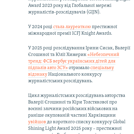
Award 2023 року від Глобальної мережі
журналістів-розслідувачів (GIJN).
У 2024 році
стала лауреаткою
престижної
міжнародної премії ICFJ Knight Awards.
У 2025 році розслідування Ірини Сисак, Валерії
Єгошиної та Юлії Химерик
«Небезпечний
тренд: ФСБ вербує українських дітей для
підпалів авто ЗСУ»
отримало
спеціальну
відзнаку
Національного конкурсу
журналістських розслідувань.
Цикл журналістських розслідувань авторства
Валерії Єгошиної та Кіри Толстякової про
воєнні злочини російських військових на
раніше окупованій частині Харківщини
увійшов
до короткого списку конкурсу Global
Shining Light Award 2025 року – престижної