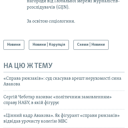
нагороди від Глобальної мережі журналістів-
розслідувачів (GIJN).
За освітою соціологиня.
Новини
Новини | Корупція
Схеми | Новини
НА ЦЮ Ж ТЕМУ
«Справа рюкзаків»: суд скасував арешт нерухомості сина
Авакова
Сергій Чеботар називає «політичним замовленням»
справу НАБУ, в якій фігурує
«Цінний кадр Авакова». Як фігурант «справи рюкзаків»
відвідав урочисту колегію МВС