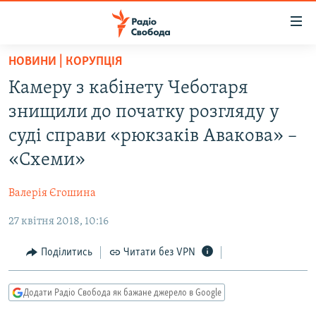
Доступність
посилання
Перейти
НОВИНИ | КОРУПЦІЯ
до
РАДІО СВОБОДА – 70 РОКІВ
Камеру з кабінету Чеботаря
основного
ВСЕ ЗА ДОБУ
матеріалу
знищили до початку розгляду у
СТАТТІ
Перейти
суді справи «рюкзаків Авакова» –
до
ВІЙНА
ПОЛІТИКА
«Схеми»
основної
РОСІЙСЬКА «ФІЛЬТРАЦІЯ»
ЕКОНОМІКА
навігації
Валерія Єгошина
Перейти
ДОНБАС.РЕАЛІЇ
СУСПІЛЬСТВО
до
27 квітня 2018, 10:16
КРИМ.РЕАЛІЇ
КУЛЬТУРА
пошуку
ТИ ЯК?
Поділитись
Читати без VPN
СПОРТ
СХЕМИ
УКРАЇНА
Додати Радіо Свобода як бажане джерело в Google
КИТАЙ.ВИКЛИКИ
СВІТ