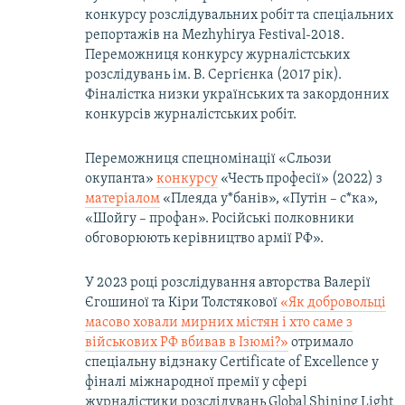
конкурсу розслідувальних робіт та спеціальних
репортажів на Mezhyhirya Festival-2018.
Переможниця конкурсу журналістських
розслідувань ім. В. Сергієнка (2017 рік).
Фіналістка низки українських та закордонних
конкурсів журналістських робіт.
Переможниця спецномінації «Cльози
окупанта»
конкурсу
«Честь професії» (2022) з
матеріалом
«Плеяда у*банів», «Путін – с*ка»,
«Шойгу – профан». Російські полковники
обговорюють керівництво армії РФ».
У 2023 році розслідування авторства Валерії
Єгошиної та Кіри Толстякової
«Як добровольці
масово ховали мирних містян і хто саме з
військових РФ вбивав в Ізюмі?»
отримало
спеціальну відзнаку Certificate of Exсellence у
фіналі міжнародної премії у сфері
журналістики розслідувань Global Shining Light