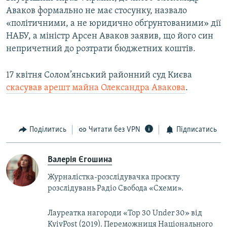
Аваков формально не має стосунку, назвало
«політичними, а не юридично обґрунтованими» дії
НАБУ, а міністр Арсен Аваков заявив, що його син
непричетний до розтрати бюджетних коштів.
17 квітня Солом’янський районний суд Києва
скасував арешт майна Олександра Авакова
.
Поділитись
Читати без VPN
Підписатись
Валерія Єгошина
Журналістка-розслідувачка проєкту
розслідувань Радіо Свобода «Схеми».
Лауреатка нагороди «Top 30 Under 30» від
KyivPost (2019). Переможниця Національного