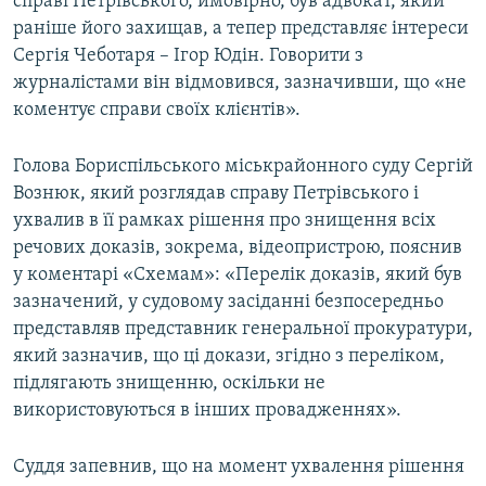
справі Петрівського, ймовірно, був адвокат, який
раніше його захищав, а тепер представляє інтереси
Сергія Чеботаря – Ігор Юдін. Говорити з
журналістами він відмовився, зазначивши, що «не
коментує справи своїх клієнтів».
Голова Бориспільського міськрайонного суду Сергій
Вознюк, який розглядав справу Петрівського і
ухвалив в її рамках рішення про знищення всіх
речових доказів, зокрема, відеопристрою, пояснив
у коментарі «Схемам»: «Перелік доказів, який був
зазначений, у судовому засіданні безпосередньо
представляв представник генеральної прокуратури,
який зазначив, що ці докази, згідно з переліком,
підлягають знищенню, оскільки не
використовуються в інших провадженнях».
Суддя запевнив, що на момент ухвалення рішення