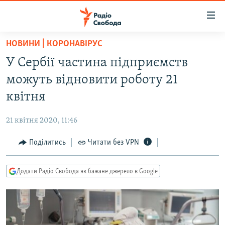
Доступність
посилання
Перейти
НОВИНИ | КОРОНАВІРУС
до
РАДІО СВОБОДА – 70 РОКІВ
У Сербії частина підприємств
основного
ВСЕ ЗА ДОБУ
матеріалу
можуть відновити роботу 21
СТАТТІ
Перейти
квітня
до
ВІЙНА
ПОЛІТИКА
основної
21 квітня 2020, 11:46
РОСІЙСЬКА «ФІЛЬТРАЦІЯ»
ЕКОНОМІКА
навігації
Перейти
Поділитись
Читати без VPN
ДОНБАС.РЕАЛІЇ
СУСПІЛЬСТВО
до
КРИМ.РЕАЛІЇ
КУЛЬТУРА
пошуку
Додати Радіо Свобода як бажане джерело в Google
ТИ ЯК?
СПОРТ
СХЕМИ
УКРАЇНА
КИТАЙ.ВИКЛИКИ
СВІТ