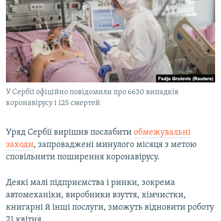
МУЛЬТИМЕДІА
ФОТО
СПЕЦПРОЄКТИ
ПОДКАСТИ
КРИМ РЕАЛІЇ
У Сербії офіційно повідомили про 6630 випадків
РУС
коронавірусу і 125 смертей
УКР
Уряд Сербії вирішив послабити
обмежувальні
КТАТ
заходи
, запроваджені минулого місяця з метою
сповільнити поширення коронавірусу.
ДОЛУЧАЙСЯ!
Деякі малі підприємства і ринки, зокрема
автомеханіки, виробники взуття, хімчистки,
книгарні й інші послуги, зможуть відновити роботу
21 квітня.