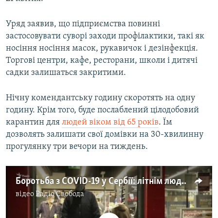
Усі сайти RFE/RL
Уряд заявив, що підприємства повинні
застосовувати суворі заходи профілактики, такі як
носіння носіння масок, рукавичок і дезінфекція.
Торгові центри, кафе, ресторани, школи і дитячі
садки залишаться закритими.
Нічну комендантську годину скоротять на одну
годину. Крім того, буде послаблений цілодобовий
карантин для
людей віком від 65 років
. Їм
дозволять залишати свої домівки на 30-хвилинну
прогулянку три вечори на тиждень.
Боротьба з COVID-19 у Сербії: літнім людям виділили 3 години на останні закупівлі перед Великоднем – відео
відео
Радіо Свобода