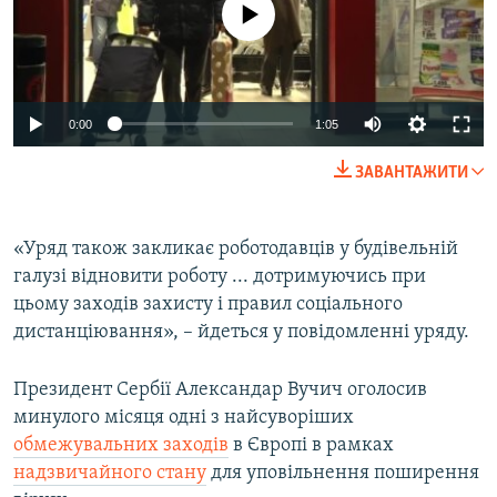
No media source currently available
Auto
0:00
1:05
270p
ЗАВАНТАЖИТИ
360p
Auto
270p
360p
404p
404p
«Уряд також закликає роботодавців у будівельній
галузі відновити роботу ... дотримуючись при
1080p
1080p
цьому заходів захисту і правил соціального
дистанціювання», – йдеться у повідомленні уряду.
Президент Сербії Александар Вучич оголосив
минулого місяця одні з найсуворіших
обмежувальних заходів
в Європі в рамках
надзвичайного стану
для уповільнення поширення