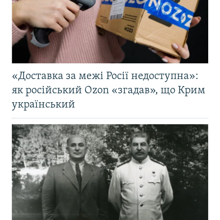
«Доставка за межі Росії недоступна»:
як російський Ozon «згадав», що Крим
український