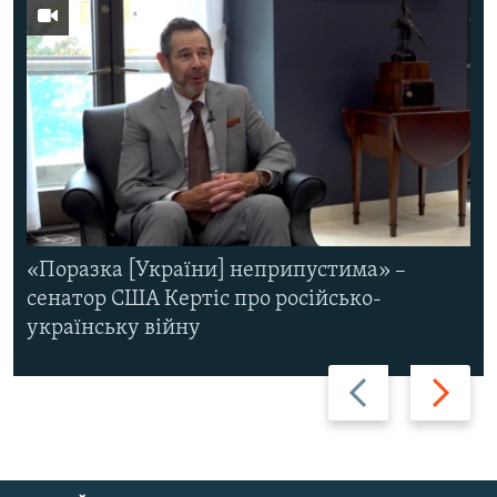
«Поразка [України] неприпустима» –
сенатор США Кертіс про російсько-
українську війну
Назад
Вперед