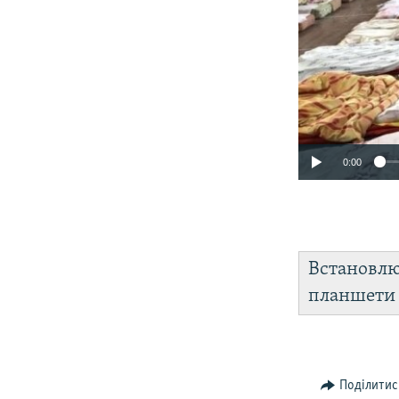
0:00
Встановл
планшет
Поділитис