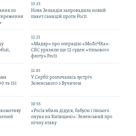
13:23
ання по
Нова Зеландія запровадила новий
остереження
пакет санкцій проти Росії
»
12:21
ду
«Мадяр» про операцію «МоЛоЧКа»:
білі,
СБС уразили ще 12 суден «тіньового
флоту» Росії
11:45
ьма
У Сербії розпочалась зустріч
0 та 151
Зеленського з Вучичем
10:55
окомотиву
«Росія вбила дідуся, бабусю і їхнього
джений
онука на Київщині»: Зеленський про
нічну атаку