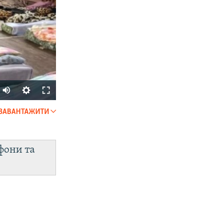
Auto
240p
ЗАВАНТАЖИТИ
SHARE
360p
480p
фони та
720p
px
width