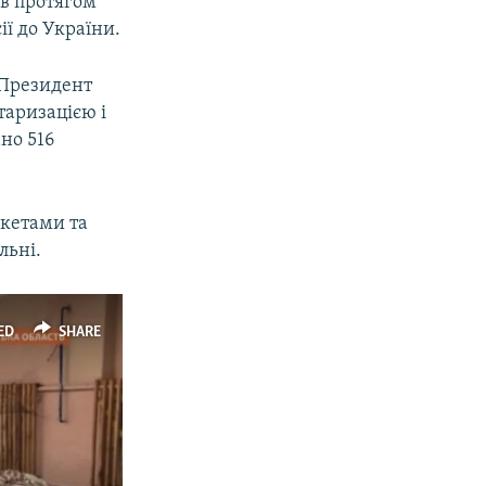
ів протягом
ії до України.
 Президент
таризацією і
ано 516
акетами та
льні.
ED
SHARE