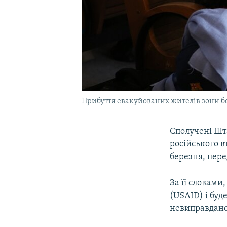
Прибуття евакуйованих жителів зони бо
Сполучені Шт
російського 
березня, пере
За її словами
(USAID) і бу
невиправданог