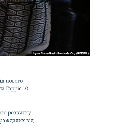
ід нового
а Гарріс 10
ого розвитку
траждалих від