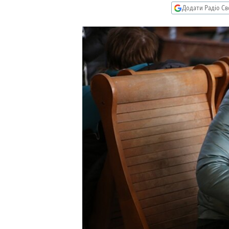
МУЛЬТИМЕДІА
Додати Радіо Св
ФОТО
СПЕЦПРОЄКТИ
ПОДКАСТИ