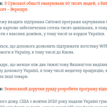
ж:
З Сумської області евакуювали 60 тисяч людей, з Киї
исяч – Верещук
тежу входять підтримка Світової програми харчування
 харчове забезпечення сотень тисяч цивільних, в тому
ати з власних домівок, у тому числі за кордон України.
ться, що допомога дозволить підтримати логістику WF
моги в Україну, в тому числі до Києва.
гадує, що менше ніж два тижні тому Вашингтон виділи
у допомогу Україні, в тому числі медичну продукцію, х
а інші товари.
ж:
Зеленський доручив уряду розробити програму відн
ого дому, США з жовтня 2020 року надали Україні гум