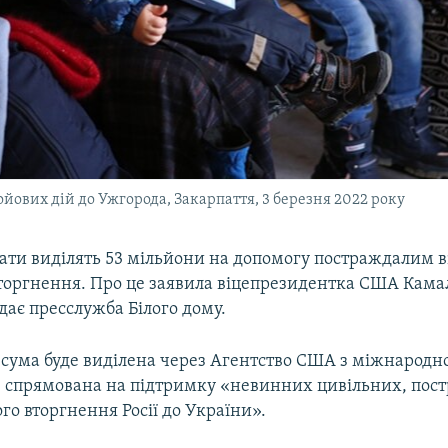
йових дій до Ужгорода, Закарпаття, 3 березня 2022 року
ати виділять 53 мільйони на допомогу постраждалим в
вторгнення. Про це заявила віцепрезидентка США Камал
дає пресслужба Білого дому.
, сума буде виділена через Агентство США з міжнародн
де спрямована на підтримку «невинних цивільних, пос
о вторгнення Росії до України».