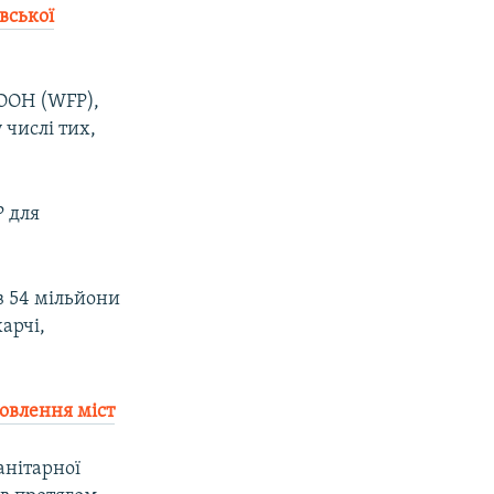
вської
 ООН (WFP),
 числі тих,
P для
в 54 мільйони
арчі,
овлення міст
анітарної