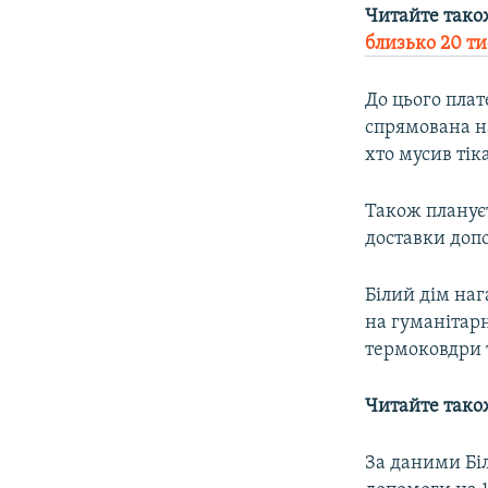
Читайте тако
близько 20 т
До цього пла
спрямована на
хто мусив тік
Також планує
доставки допо
Білий дім на
на гуманітарн
термоковдри т
Читайте тако
За даними Біл