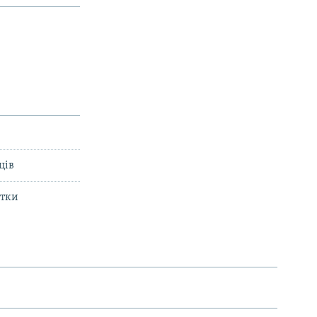
ців
итки