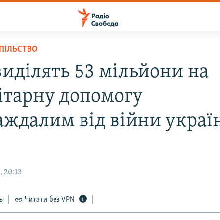
СПІЛЬСТВО
иділять 53 мільйони на
ітарну допомогу
аждалим від війни украї
, 20:13
ь
Читати без VPN