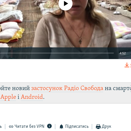
4:52
EMBED
юйте новий
застосунок Радіо Свобода
на смарт
и
Apple
і
Android
.
Auto
240p
360p
480p
720p
ь
Читати без VPN
Підписатись
Друк