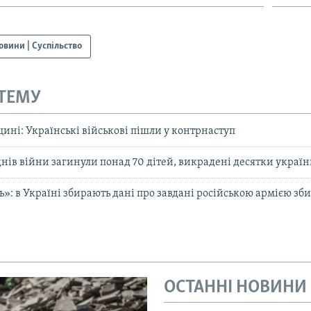
овини | Суспільство
 ТЕМУ
ині: Українські військові пішли у контрнаступ
 днів війни загинули понад 70 дітей, викрадені десятки україн
ь»: в Україні збирають дані про завдані російською армією зб
ОСТАННІ НОВИНИ