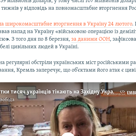
59 мільйонів доларів, у тому числі 107 мільйонів долар
 тижнів у відповідь на повномасштабне вторгнення Рос
ла широкомасштабне вторгнення в Україну 24 лютого
.
азвав напад на Україну «військовою операцією із демілі
ією
»
. З того дня по 8 березня,
за даними ООН
, зафіксов
белі цивільних людей в Україні.
а регулярні обстріли українських міст російськими р
ання, Кремль заперечує, що об’єктами його атак є циві
Війна: десятки тисяч українців тікають на Західну Україну (відео)
EMB
Свобода
No media source currently available