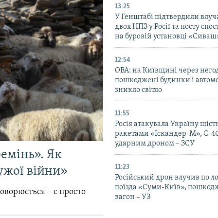
13:25
У Генштабі підтвердили влуч
двох НПЗ у Росії та посту сп
на буровій установці «Сиваш
12:54
ОВА: на Київщині через него
пошкоджені будинки і автомо
зникло світло
11:55
Росія атакувала Україну шіст
ракетами «Іскандер-М», С-40
ударним дроном – ЗСУ
емінь». Як
11:23
ужої війни»
Російський дрон влучив по л
поїзда «Суми-Київ», пошко
говорюється – є просто
вагон – УЗ