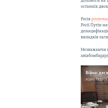
допомоги на 1
останніх двох
Росія
розпоча
Росії Путін н
денацифікац
випадків заги
Незважаючи н
авіабомбардув
відео
Радіо 