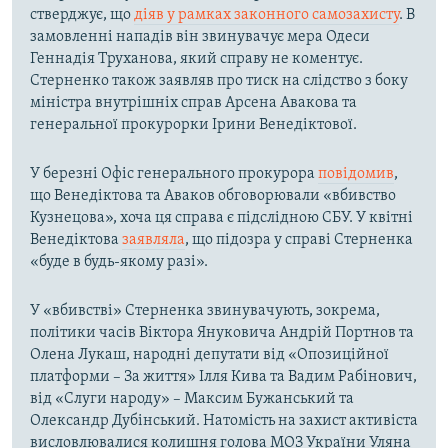
стверджує, що
діяв у рамках законного самозахисту
. В
замовленні нападів він звинувачує мера Одеси
Геннадія Труханова, який справу не коментує.
Стерненко також заявляв про тиск на слідство з боку
міністра внутрішніх справ Арсена Авакова та
генеральної прокурорки Ірини Венедіктової.
У березні Офіс генерального прокурора
повідомив
,
що Венедіктова та Аваков обговорювали «вбивство
Кузнецова», хоча ця справа є підслідною СБУ. У квітні
Венедіктова
заявляла
, що підозра у справі Стерненка
«буде в будь-якому разі».
У «вбивстві» Стерненка звинувачують, зокрема,
політики часів Віктора Януковича Андрій Портнов та
Олена Лукаш, народні депутати від «Опозиційної
платформи – За життя» Ілля Кива та Вадим Рабінович,
від «Слуги народу» – Максим Бужанський та
Олександр Дубінський. Натомість на захист активіста
висловлювалися колишня голова МОЗ України Уляна