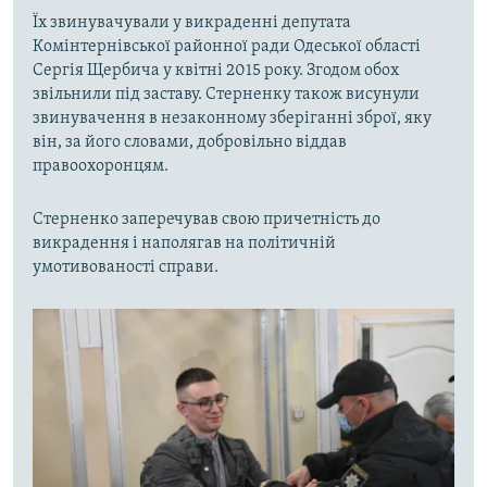
Їх звинувачували у викраденні депутата
Комінтернівської районної ради Одеської області
Сергія Щербича у квітні 2015 року. Згодом обох
звільнили під заставу. Стерненку також висунули
звинувачення в незаконному зберіганні зброї, яку
він, за його словами, добровільно віддав
правоохоронцям.
Стерненко заперечував свою причетність до
викрадення і наполягав на політичній
умотивованості справи.