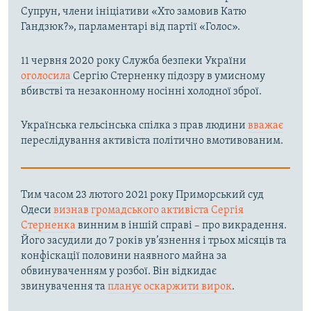
Супрун, члени ініціативи «Хто замовив Катю
Гандзюк?», парламентарі від партії «Голос».
11 червня 2020 року Служба безпеки України
оголосила
Сергію Стерненку підозру в умисному
вбивстві та незаконному носінні холодної зброї.
Українська гельсінська спілка з прав людини
вважає
переслідування активіста політично вмотивованим.
Тим часом 23 лютого 2021 року Приморський суд
Одеси
визнав громадського активіста Сергія
Стерненка
винним в іншій справі – про викрадення.
Його засудили до 7 років ув’язнення і трьох місяців та
конфіскації половини наявного майна за
обвинуваченням у розбої. Він відкидає
звинувачення та
планує оскаржити вирок
.