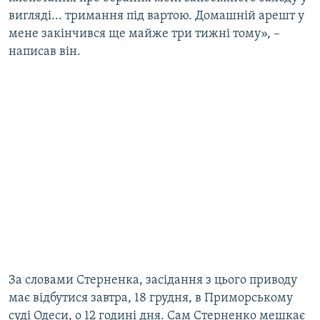
Усі сайти RFE/RL
вигляді... тримання під вартою. Домашній арешт у
мене закінчився ще майже три тижні тому», –
написав він.
За словами Стерненка, засідання з цього приводу
має відбутися завтра, 18 грудня, в Приморському
суді Одеси, о 12 годині дня. Сам Стерненко мешкає