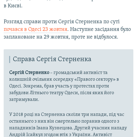
в Києві.
Розгляд справи проти Сергія Стерненка по суті
почався в Одесі 23 жовтня
. Наступне засідання було
заплановане на 29 жовтня, проте не відбулося.
Справа Сергія Стерненка
Сергій Стерненко
– громадський активіст та
колишній очільник осередку «Правого сектору» в
Одесі. Зокрема, брав участь у протестах проти
забудови Літнього театру Одеси, після яких його
затримували.
У 2018 році на Стерненка скоїли три напади, під час
останнього з них він смертельно поранив одного з
нападників Івана Кузнецова. Другий учасник нападу
Андрій Ісайкул згодом втік з України. Активіст