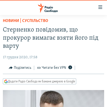
Доступність
посилання
Перейти
НОВИНИ | СУСПІЛЬСТВО
до
РАДІО СВОБОДА – 70 РОКІВ
Стерненко повідомив, що
основного
ВСЕ ЗА ДОБУ
матеріалу
прокурор вимагає взяти його під
СТАТТІ
Перейти
варту
до
ВІЙНА
ПОЛІТИКА
основної
17 грудня 2020, 17:58
РОСІЙСЬКА «ФІЛЬТРАЦІЯ»
ЕКОНОМІКА
навігації
Перейти
Поділитись
Читати без VPN
ДОНБАС.РЕАЛІЇ
СУСПІЛЬСТВО
до
КРИМ.РЕАЛІЇ
КУЛЬТУРА
пошуку
Додати Радіо Свобода як бажане джерело в Google
ТИ ЯК?
СПОРТ
СХЕМИ
УКРАЇНА
КИТАЙ.ВИКЛИКИ
СВІТ