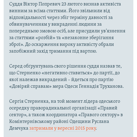
Суддя Віктор Попревич 23 лютого визнав активіста
винним за всіма статтями. Його звільнили від
відповідальності через збіг терміну давності за
обвинуваченням у викраденні людини за
попередньою змовою осіб, але присудили ув’язнення
за статтями «розбій» та «незаконне зберігання
зброї». До оскарження вироку активісту обрали
запобіжний захід тримання під вартою.
Серед обґрунтувань свого рішення суддя назвав те,
що Стерненко «негативно ставиться» до партії, до
якої належав викрадений – йдеться про партію
«Довіряй справам» мера Одеси Геннадія Труханова.
Сергія Стерненка, на той момент лідера одеського
осередку праворадикальної організації «Правий
сектор», а також координатора «Правого сектору» в
Комінтернівському районі Одещини Руслана
Демчука
затримали у вересні 2015 року
.