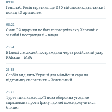
09:10
Генштаб: Росія втратила ще 1130 військових, два танки і
понад 40 артсистем
08:22
Сили РФ вдарили по багатоповерхівках у Харкові: є
загиблі і постраждалі – влада
23:54
В Ізюмі сім людей постраждали через російський удар
КАБами – МВА
23:38
Сербія виділить Україні два мільйони євро на
підтримку енергетики – Зеленський
23:21
Туреччина каже, що її нова оборонна угода не
спрямована проти Ірану і до неї може долучитися
Єгипет