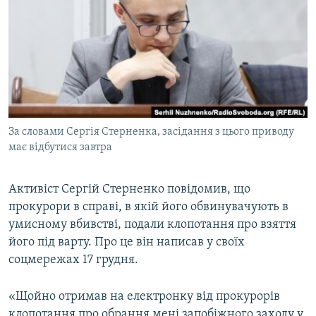
МУЛЬТИМЕДІА
ФОТО
СПЕЦПРОЄКТИ
ПОДКАСТИ
КРИМ РЕАЛІЇ
За словами Сергія Стерненка, засідання з цього приводу
РУС
має відбутися завтра
УКР
Активіст Сергій Стерненко повідомив, що
КТАТ
прокурори в справі, в якій його обвинувачують в
умисному вбивстві, подали клопотання про взяття
ДОЛУЧАЙСЯ!
його під варту. Про це він написав у своїх
соцмережах 17 грудня.
«Щойно отримав на електронку від прокурорів
клопотання про обрання мені запобіжного заходу у