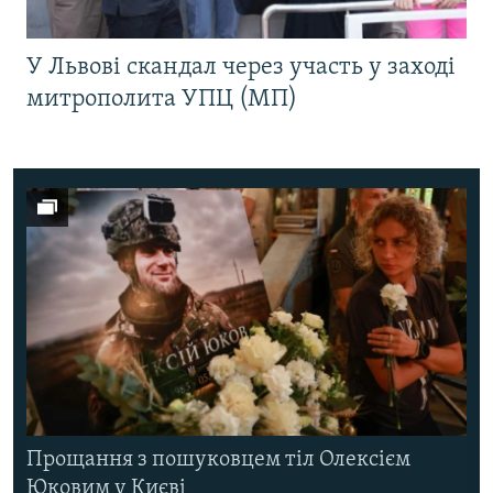
У Львові скандал через участь у заході
митрополита УПЦ (МП)
Прощання з пошуковцем тіл Олексієм
Юковим у Києві