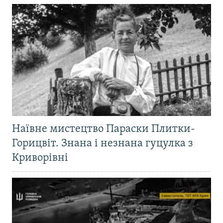
Наївне мистецтво Параски Плитки-
Горицвіт. Знана і незнана гуцулка з
Криворівні