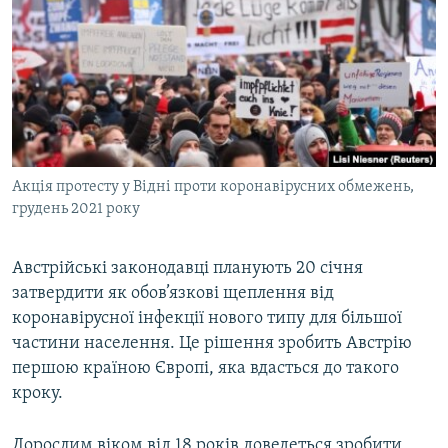
МУЛЬТИМЕДІА
ФОТО
СПЕЦПРОЄКТИ
ПОДКАСТИ
КРИМ РЕАЛІЇ
Акція протесту у Відні проти коронавірусних обмежень,
РУС
грудень 2021 року
УКР
Австрійські законодавці планують 20 січня
КТАТ
затвердити як обов’язкові щеплення від
коронавірусної інфекції нового типу для більшої
ДОЛУЧАЙСЯ!
частини населення. Це рішення зробить Австрію
першою країною Європі, яка вдасться до такого
кроку.
Дорослим віком від 18 років доведеться зробити