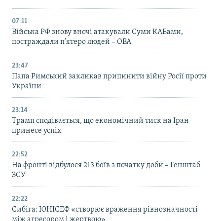
07:11
Війська РФ знову вночі атакували Суми КАБами,
постраждали п’ятеро людей – ОВА
23:47
Папа Римський закликав припинити війну Росії проти
України
23:14
Трамп сподівається, що економічний тиск на Іран
принесе успіх
22:52
На фронті відбулося 213 боїв з початку доби – Генштаб
ЗСУ
22:22
Сибіга: ЮНІСЕФ «створює враження рівнозначності
між агресором і жертвою»