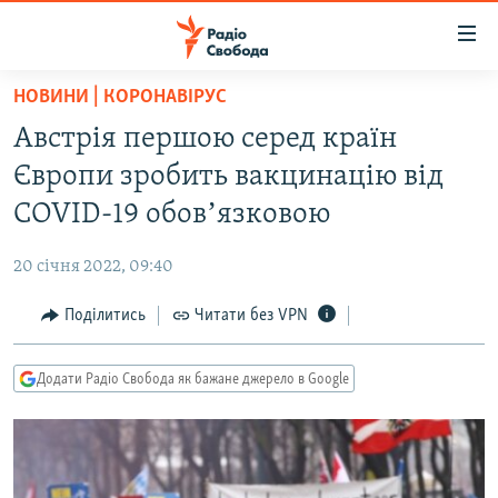
Доступність
посилання
Перейти
НОВИНИ | КОРОНАВІРУС
до
РАДІО СВОБОДА – 70 РОКІВ
Австрія першою серед країн
основного
ВСЕ ЗА ДОБУ
матеріалу
Європи зробить вакцинацію від
СТАТТІ
Перейти
COVID-19 обовʼязковою
до
ВІЙНА
ПОЛІТИКА
основної
20 січня 2022, 09:40
РОСІЙСЬКА «ФІЛЬТРАЦІЯ»
ЕКОНОМІКА
навігації
Перейти
Поділитись
Читати без VPN
ДОНБАС.РЕАЛІЇ
СУСПІЛЬСТВО
до
КРИМ.РЕАЛІЇ
КУЛЬТУРА
пошуку
Додати Радіо Свобода як бажане джерело в Google
ТИ ЯК?
СПОРТ
СХЕМИ
УКРАЇНА
КИТАЙ.ВИКЛИКИ
СВІТ