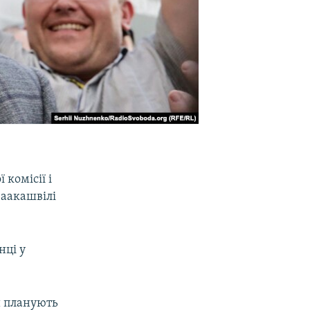
комісії і
Саакашвілі
нці у
и планують