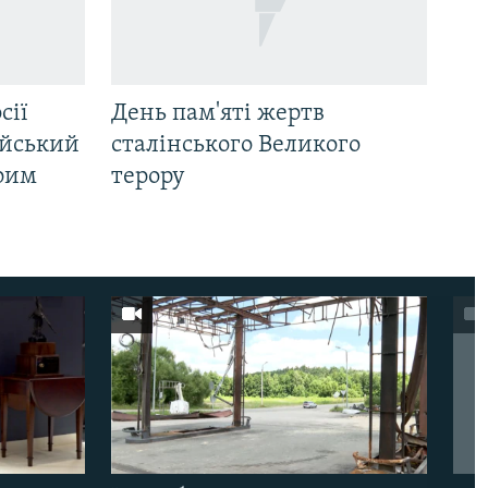
сії
День пам'яті жертв
ійський
сталінського Великого
Крим
терору