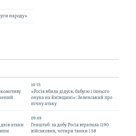
луги народу»
10:55
окомотиву
«Росія вбила дідуся, бабусю і їхнього
джений
онука на Київщині»: Зеленський про
нічну атаку
09:49
ідків атаки
Генштаб: за добу Росія втратила 1190
дини
військових, чотири танки і 58