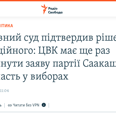
ЛІТИКА
вний суд підтвердив ріш
ційного: ЦВК має ще раз
нути заяву партії Саакаш
часть у виборах
11:04
ь
Читати без VPN