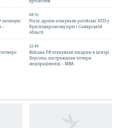
артсистем
08:51
Ф загинуло
Росія: дрони атакували російські НПЗ у
 –
Краснодарському краї і Самарській
області
22:49
 четверо
Війська РФ атакували лікарню в центрі
Херсона, постраждали чотири
медпрацівниці – МВА