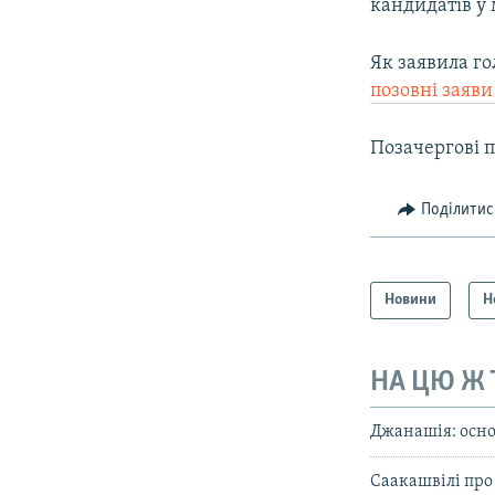
кандидатів у
Як заявила го
позовні заяв
Позачергові п
Поділитис
Новини
Н
НА ЦЮ Ж
Джанашія: основ
Саакашвілі про