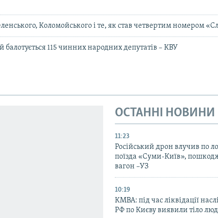
еленського, Коломойського і те, як став четвертим номером «С
й балотується 115 чинних народних депутатів – КВУ
ОСТАННІ НОВИНИ
11:23
Російський дрон влучив по л
поїзда «Суми-Київ», пошко
вагон –УЗ
10:19
КМВА: під час ліквідації насл
РФ по Києву виявили тіло лю