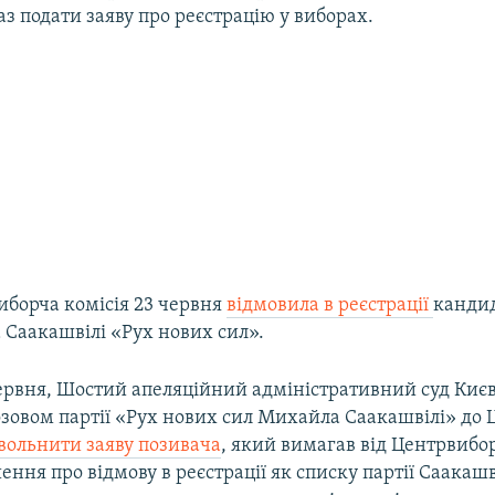
аз подати заяву про реєстрацію у виборах.
иборча комісія 23 червня
відмовила в реєстрації
кандид
а Саакашвілі «Рух нових сил».
червня, Шостий апеляційний адміністративний суд Киє
озовом партії «Рух нових сил Михайла Саакашвілі» до 
вольнити заяву позивача
, який вимагав від Центрвиб
ення про відмову в реєстрації як списку партії Саакашві