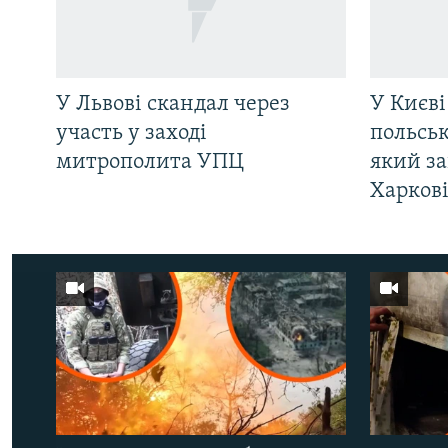
У Львові скандал через
У Києві
участь у заході
польсь
митрополита УПЦ
який за
Харков