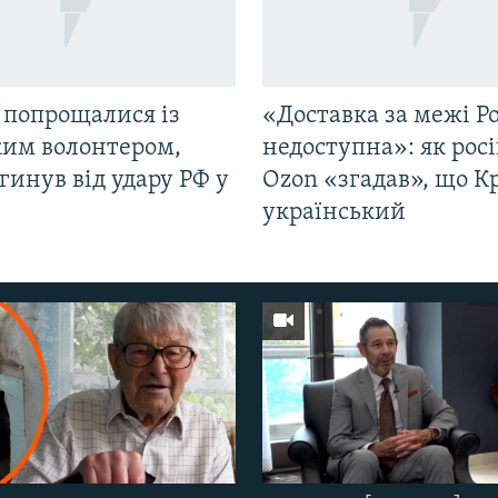
 попрощалися із
«Доставка за межі Ро
ким волонтером,
недоступна»: як рос
гинув від удару РФ у
Ozon «згадав», що 
і
український