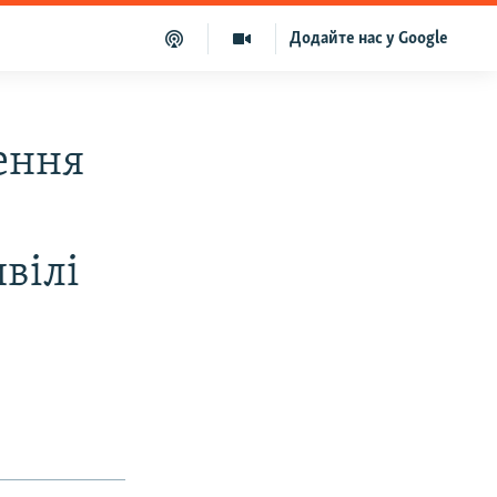
Додайте нас у Google
ення
вілі