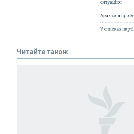
ситуацію»
Арахамія про З
У списках парті
Читайте також