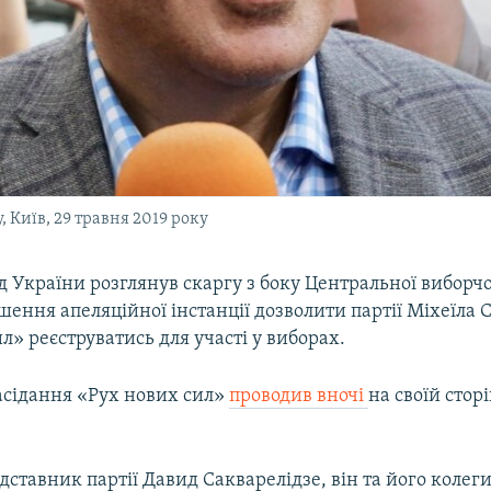
 Київ, 29 травня 2019 року
 України розглянув скаргу з боку Центральної виборчої 
шення апеляційної інстанції дозволити партії Міхеїла 
л» реєструватись для участі у виборах.
асідання «Рух нових сил»
проводив вночі
на своїй сторі
дставник партії Давид Сакварелідзе, він та його колег