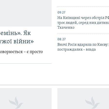
09:27
На Київщині через обстріл Р
троє людей, серед них дитина
Ткаченко
емінь». Як
08:27
ужої війни»
Вночі Росія вдарила по Києву:
постраждалих – влада
говорюється – є просто