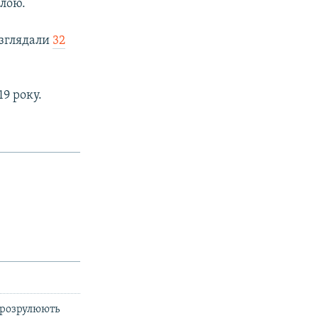
илою.
озглядали
32
19 року.
и розрулюють