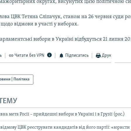
 мажоритарних округах, висунутих цією політичною с
лова ЦВК Тетяна Сліпачук, станом на 26 червня суди р
и
щодо відмови в участі у виборах.
арламентські вибори в Україні відбудуться 21 липня 20
ь
Читати без VPN
Підписатись
Друк
овини | Політика
 ТЕМУ
на мета Росії – прийдешні вибори в Україні і в Грузії (рос.)
 відмову ЦВК реєструвати кандидатів від його партії: «юрист