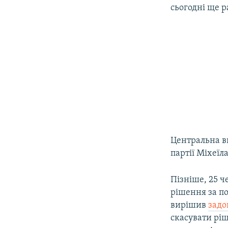
сьогодні ще р
Центральна в
партії Міхеїл
Пізніше, 25 
рішення за п
вирішив
задо
скасувати ріш