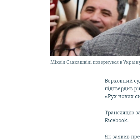
Міхеїл Саакашвілі повернувся в Україну,
Верховний суд
підтвердив рі
«Рух нових си
Трансляцію з
Facebook.
Як заявив пре