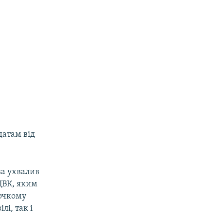
атам від
ва ухвалив
ЦВК, яким
орчкому
лі, так і