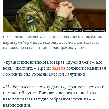
МУЛЬТИМЕДІА
ФОТО
СПЕЦПРОЄКТИ
ПОДКАСТИ
Головнокомандувач ЗСУ вкотре подякував міжнародним
партнерам України за технічну допомогу, але водночас
КРИМ РЕАЛІЇ
нагадав, що така підтримка має продовжуватись
РУС
УКР
Українським військовим зараз «дуже важко», але
КТАТ
вони «вистоять». Про це
заявив
головнокомандувач
Збройних сил України Валерій Залужний.
ДОЛУЧАЙСЯ!
«Ми боремося за кожну ділянку фронту, за кожний
населений пункт. Вибивати ворога з нашої землі
нам допомагає західне озброєння і техніка», –
наголосив він.