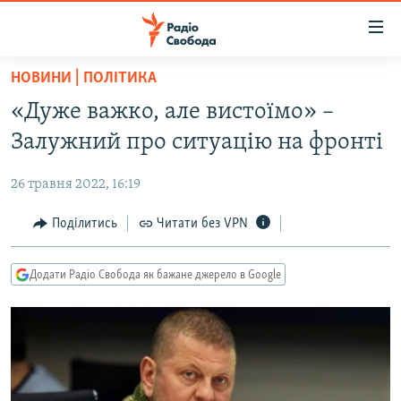
Доступність
посилання
Перейти
НОВИНИ | ПОЛІТИКА
до
РАДІО СВОБОДА – 70 РОКІВ
«Дуже важко, але вистоїмо» –
основного
ВСЕ ЗА ДОБУ
матеріалу
Залужний про ситуацію на фронті
СТАТТІ
Перейти
до
26 травня 2022, 16:19
ВІЙНА
ПОЛІТИКА
основної
РОСІЙСЬКА «ФІЛЬТРАЦІЯ»
Поділитись
Читати без VPN
ЕКОНОМІКА
навігації
Перейти
ДОНБАС.РЕАЛІЇ
СУСПІЛЬСТВО
до
Додати Радіо Свобода як бажане джерело в Google
КРИМ.РЕАЛІЇ
КУЛЬТУРА
пошуку
ТИ ЯК?
СПОРТ
СХЕМИ
УКРАЇНА
КИТАЙ.ВИКЛИКИ
СВІТ