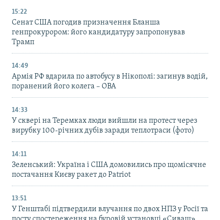
15:22
Сенат США погодив призначення Бланша
генпрокурором: його кандидатуру запропонував
Трамп
14:49
Армія РФ вдарила по автобусу в Нікополі: загинув водій,
поранений його колега – ОВА
14:33
У сквері на Теремках люди вийшли на протест через
вирубку 100-річних дубів заради теплотраси (фото)
14:11
Зеленський: Україна і США домовились про щомісячне
постачання Києву ракет до Patriot
13:51
У Генштабі підтвердили влучання по двох НПЗ у Росії та
посту спостереження на буровій установці «Сиваш»