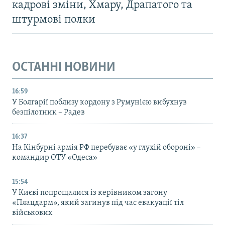
кадрові зміни, Хмару, Драпатого та
штурмові полки
ОСТАННІ НОВИНИ
16:59
У Болгарії поблизу кордону з Румунією вибухнув
безпілотник – Радев
16:37
На Кінбурні армія РФ перебуває «у глухій обороні» –
командир ОТУ «Одеса»
15:54
У Києві попрощалися із керівником загону
«Плацдарм», який загинув під час евакуації тіл
військових