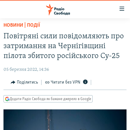
Доступність
посилання
Перейти
НОВИНИ | ПОДІЇ
до
РАДІО СВОБОДА – 70 РОКІВ
Повітряні сили повідомляють про
основного
ВСЕ ЗА ДОБУ
матеріалу
затримання на Чернігівщині
СТАТТІ
Перейти
пілота збитого російського Су-25
до
ВІЙНА
ПОЛІТИКА
основної
05 березня 2022, 14:36
РОСІЙСЬКА «ФІЛЬТРАЦІЯ»
ЕКОНОМІКА
навігації
Перейти
Поділитись
Читати без VPN
ДОНБАС.РЕАЛІЇ
СУСПІЛЬСТВО
до
КРИМ.РЕАЛІЇ
КУЛЬТУРА
пошуку
Додати Радіо Свобода як бажане джерело в Google
ТИ ЯК?
СПОРТ
СХЕМИ
УКРАЇНА
КИТАЙ.ВИКЛИКИ
СВІТ