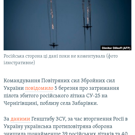
МУЛЬТИМЕДІА
ФОТО
СПЕЦПРОЄКТИ
ПОДКАСТИ
КРИМ РЕАЛІЇ
Російська сторона ці дані поки не коментувала (фото
РУС
ілюстративне)
УКР
Командування Повітряних сил Збройних сил
КТАТ
України
повідомило
5 березня про затримання
пілота збитого російського літака СУ-25 на
ДОЛУЧАЙСЯ!
Чернігівщині, поблизу села Забарівки.
За
даними
Генштабу ЗСУ, за час вторгнення Росії в
Україну українська протиповітряна оборона
знищила щонайменше 39 російських літаків та 40