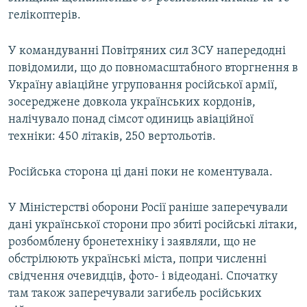
Усі сайти RFE/RL
гелікоптерів.
У командуванні Повітряних сил ЗСУ напередодні
повідомили, що до повномасштабного вторгнення в
Україну авіаційне угруповання російської армії,
зосереджене довкола українських кордонів,
налічувало понад сімсот одиниць авіаційної
техніки: 450 літаків, 250 вертольотів.
Російська сторона ці дані поки не коментувала.
У Міністерстві оборони Росії раніше заперечували
дані української сторони про збиті російські літаки,
розбомблену бронетехніку і заявляли, що не
обстрілюють українські міста, попри численні
свідчення очевидців, фото- і відеодані. Спочатку
там також заперечували загибель російських