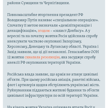
райони Сумщини та Чернігівщини.
Повномасштабне вторгнення президент РФ
Володимир Путін називає «спеціальною операцією».
Спочатку її метою визначали «демілітаризацію і
денацифікацію»,
згодом
– «захист Донбасу». А у
вересні та на початку жовтня Росія здійснила спробу
анексувати частково окуповані Запорізьку,
Херсонську, Донецьку та Луганську області. Україна і
Захід заявили, що ці дії незаконні. Генасамблея ООН
12 жовтня
схвалила резолюцію
, яка засуджує спробу
анексії РФ окупованих територій України.
Російська влада заявляє, що армія не атакує цивільні
об’єкти. При цьому російська авіація, ракетні війська,
флот і артилерія щодня обстрілюють українські міста.
Руйнуванням піддаються житлові будинки та об’єкти
цивільної інфраструктури по всій території України.
На кінець жовтня Україна оцінювала втрати Росії у