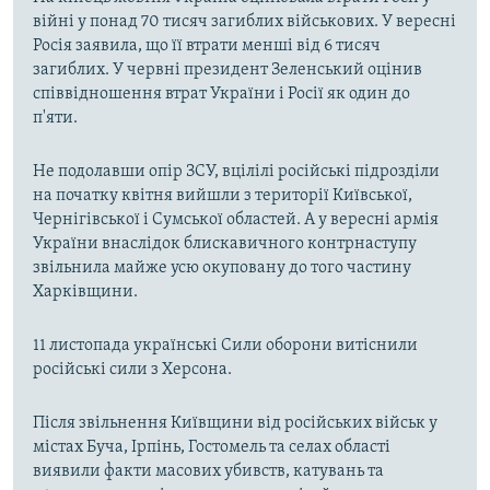
війні у понад 70 тисяч загиблих військових. У вересні
Росія заявила, що її втрати менші від 6 тисяч
загиблих. У червні президент Зеленський оцінив
співвідношення втрат України і Росії як один до
п'яти.
Не подолавши опір ЗСУ, вцілілі російські підрозділи
на початку квітня вийшли з території Київської,
Чернігівської і Сумської областей. А у вересні армія
України внаслідок блискавичного контрнаступу
звільнила майже усю окуповану до того частину
Харківщини.
11 листопада українські Сили оборони витіснили
російські сили з Херсона.
Після звільнення Київщини від російських військ у
містах Буча, Ірпінь, Гостомель та селах області
виявили факти масових убивств, катувань та