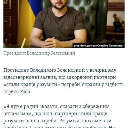
КИТАЙ.ВИКЛИКИ
МУЛЬТИМЕДІА
ФОТО
СПЕЦПРОЄКТИ
ПОДКАСТИ
Президент Володимир Зеленський
КРИМ РЕАЛІЇ
РУС
Президент Володимир Зеленський у вечірньому
відеозверненні заявив, що закордонні партнери
УКР
«стали краще розуміти» потреби України у відбитті
КТАТ
агресії Росії.
ДОЛУЧАЙСЯ!
«Я дуже радий сказати, сказати з обережним
оптимізмом, що наші партнери стали краще
розуміти наші потреби. Розуміти, що саме нам