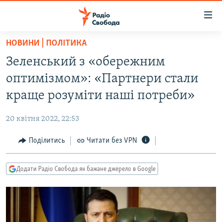
Доступність
посилання
Перейти
НОВИНИ | ПОЛІТИКА
до
РАДІО СВОБОДА – 70 РОКІВ
Зеленський з «обережним
основного
ВСЕ ЗА ДОБУ
матеріалу
оптимізмом»: «Партнери стали
СТАТТІ
Перейти
краще розуміти наші потреби»
до
ВІЙНА
ПОЛІТИКА
основної
20 квітня 2022, 22:53
РОСІЙСЬКА «ФІЛЬТРАЦІЯ»
ЕКОНОМІКА
навігації
Перейти
Поділитись
Читати без VPN
ДОНБАС.РЕАЛІЇ
СУСПІЛЬСТВО
до
КРИМ.РЕАЛІЇ
КУЛЬТУРА
пошуку
Додати Радіо Свобода як бажане джерело в Google
ТИ ЯК?
СПОРТ
СХЕМИ
УКРАЇНА
ПРИАЗОВ’Я
СВІТ