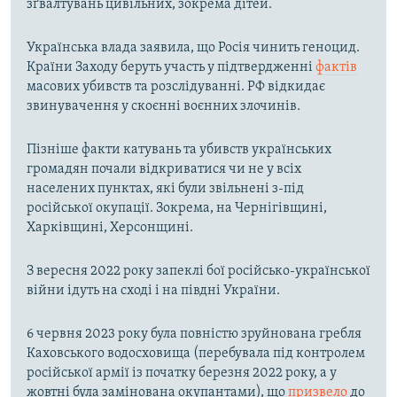
зґвалтувань цивільних, зокрема дітей.
Українська влада заявила, що Росія чинить геноцид.
Країни Заходу беруть участь у підтвердженні
фактів
масових убивств та розслідуванні. РФ відкидає
звинувачення у скоєнні воєнних злочинів.
Пізніше факти катувань та убивств українських
громадян почали відкриватися чи не у всіх
населених пунктах, які були звільнені з-під
російської окупації. Зокрема, на Чернігівщині,
Харківщині, Херсонщині.
З вересня 2022 року запеклі бої російсько-української
війни ідуть на сході і на півдні України.
6 червня 2023 року була повністю зруйнована гребля
Каховського водосховища (перебувала під контролем
російської армії із початку березня 2022 року, а у
жовтні була замінована окупантами), що
призвело
до