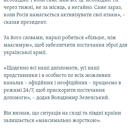
необхідно. І коли саме нам все це необхідно. Не
через тижні, не за місяць, а негайно. Саме зараз,
коли Росія намагається активізувати свої атаки», –
Усі сайти RFE/RL
сказав президент.
За його словами, наразі робиться «більше, ніж
максимум», щоб забезпечити постачання зброї для
української армії.
«Щоденно всі наші дипломати, усі наші
представники і я особисто по всіх можливих
каналах – офіційних і неофіційних – працюємо в
режимі 24/7, щоб прискорити постачання
допомоги», – додав Володимир Зеленський.
Він визнав, що ситуація на сході та півдні країни
залишається «максимально жорсткою».