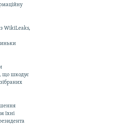
ормаційну
з WikiLeaks,
риньки
и
, що шкодує
 зібраних
ршення
м їхні
президента