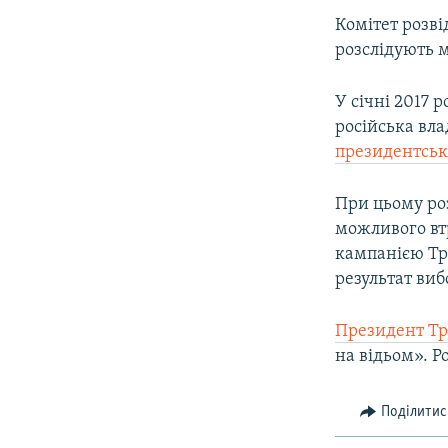
Комітет розві
розслідують м
У січні 2017 
російська вл
президентськ
При цьому ро
можливого втр
кампанією Тр
результат виб
Президент Тр
на відьом». Р
Поділитис