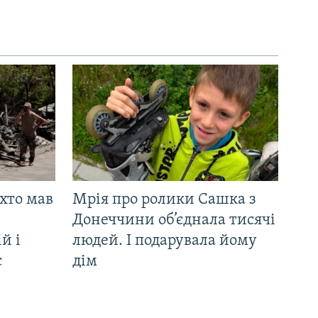
 хто мав
Мрія про ролики Сашка з
Донеччини об’єднала тисячі
й і
людей. І подарувала йому
є
дім