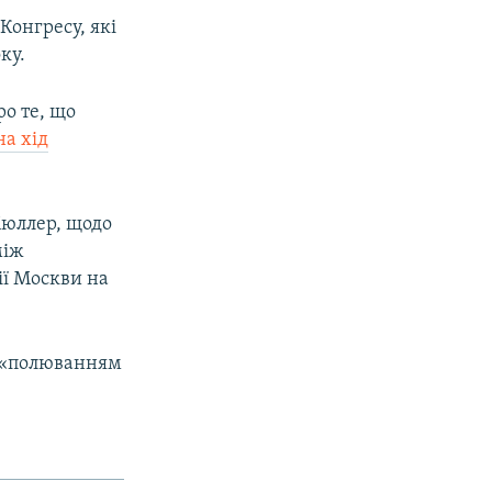
Конгресу, які
ку.
ро те, що
на хід
Мюллер, щодо
між
ії Москви на
я «полюванням