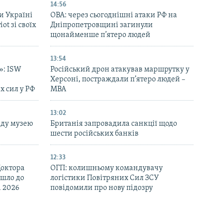
14:56
и Україні
ОВА: через сьогоднішні атаки РФ на
ot зі своїх
Дніпропетровщині загинули
щонайменше п’ятеро людей
13:54
»: ISW
Російський дрон атакував маршрутку у
Херсоні, постраждали п’ятеро людей –
х сил у РФ
МВА
13:02
аду музею
Британія запровадила санкції щодо
шести російських банків
12:33
Доктора
ОГП: колишньому командувачу
йшло до
логістики Повітряних Сил ЗСУ
d 2026
повідомили про нову підозру