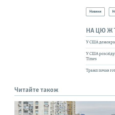
Новини
Н
НА ЦЮ Ж
У США демократи
У США розсліду
Times
Трамп почав го
Читайте також