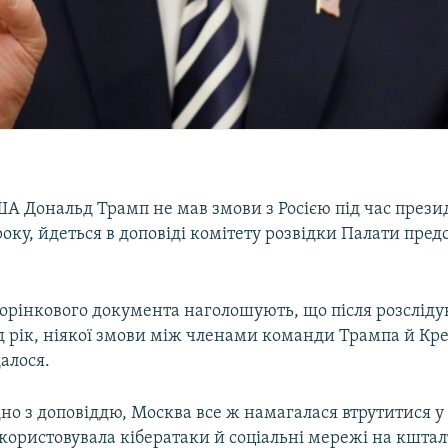
А Дональд Трамп не мав змови з Росією під час през
року, йдеться в доповіді комітету розвідки Палати пред
торінкового документа наголошують, що після розсліду
д рік, ніякої змови між членами команди Трампа й К
алося.
дно з доповіддю, Москва все ж намагалася втрутитися у
користовувала кібератаки й соціальні мережі на кштал