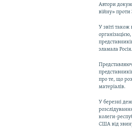
Автори докум
війну» проти 
У звіті також
організацією,
представникі
зламала Росія
Представляючи
представникі
про те, що р
матеріалів.
У березні де
розслідуванн
колеги-респуб
США від звин