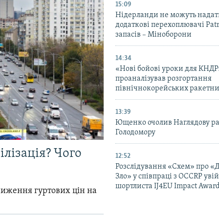
15:09
Нідерланди не можуть надат
додаткові перехоплювачі Patri
запасів – Міноборони
14:34
«Нові бойові уроки для КНДР
проаналізував розгортання
північнокорейських ракетни
13:39
Ющенко очолив Наглядову р
Голодомору
ілізація? Чого
12:52
Розслідування «Схем» про «
Зло» у співпраці з OCCRP уві
шортлиста IJ4EU Impact Awar
зниження гуртових цін на