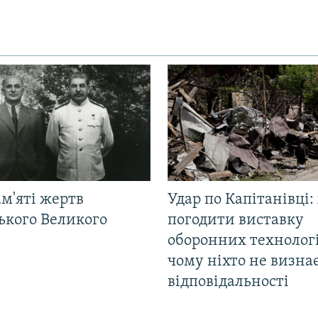
м'яті жертв
Удар по Капітанівці:
ького Великого
погодити виставку
оборонних технологі
чому ніхто не визна
відповідальності