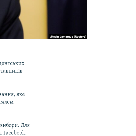
идентських
ставників
вання, яке
ремлем
 вибори. Для
т Facebook.