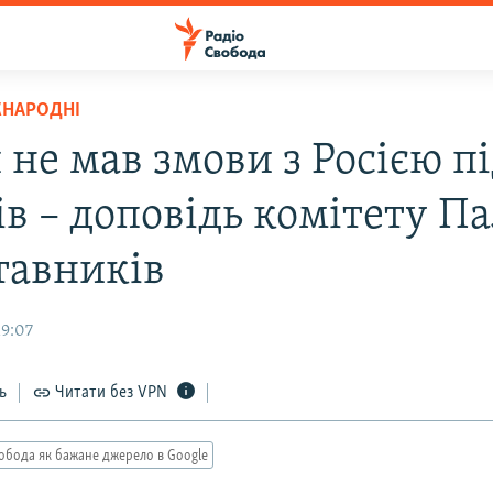
ЖНАРОДНІ
не мав змови з Росією пі
ів – доповідь комітету П
тавників
19:07
ь
Читати без VPN
обода як бажане джерело в Google