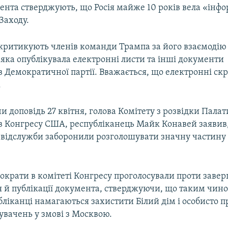
ента стверджують, що Росія майже 10 років вела «інф
Заходу.
 критикують членів команди Трампа за його взаємодію 
 яка опублікувала електронні листи та інші документи
в Демократичної партії. Вважається, що електронні ск
.
 доповідь 27 квітня, голова Комітету з розвідки Палат
в Конгресу США, республіканець Майк Конавей заявив
озвідслужби заборонили розголошувати значну частину
мократи в комітеті Конгресу проголосували проти заве
я й публікації документа, стверджуючи, що таким чино
ліканці намагаються захистити Білий дім і особисто 
увачень у змові з Москвою.