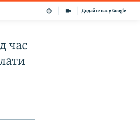
Додайте нас у Google
д час
алати