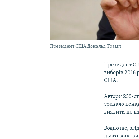
Президент США Дональд Трамп
Президент СШ
виборів 2016 
США.
Автори 253-с
тривало пона
виявити не вд
Водночас, згі
цього вона ви