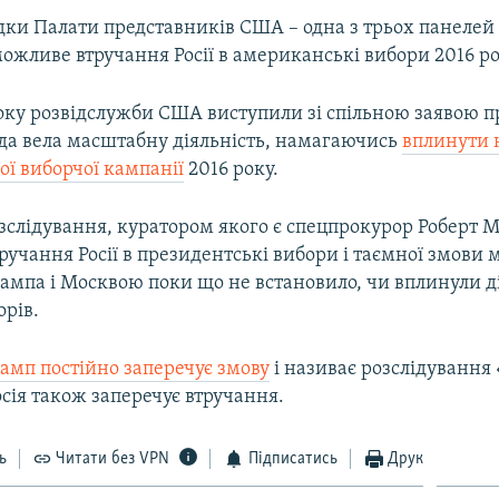
дки Палати представників США – одна з трьох панелей 
ожливе втручання Росії в американські вибори 2016 ро
року розвідслужби США виступили зі спільною заявою п
ада вела масштабну діяльність, намагаючись
вплинути 
ої виборчої кампанії
2016 року.
зслідування, куратором якого є спецпрокурор Роберт 
учання Росії в президентські вибори і таємної змови 
ампа і Москвою поки що не встановило, чи вплинули д
орів.
амп постійно заперечує змову
і називає розслідуванн
осія також заперечує втручання.
ь
Читати без VPN
Підписатись
Друк