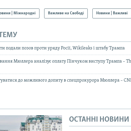
овини | Міжнародні
Важливе на Свободі
Новини | Важливі
 ТЕМУ
 подали позов проти уряду Росії, Wikileaks і штабу Трампа
вання Мюллера аналізує оплату Пінчуком виступу Трампа – T
туватися до можливого допиту в спецпрокурора Мюллера – C
ОСТАННІ НОВИНИ