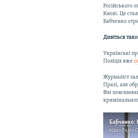
Російського о
Києві. Це ста
Бабченко отри
Дивіться так
Українські п
Поліція вже
о
Журналіст за
Празі, але об
Він пояснював
кримінальног
відео
Радіо 