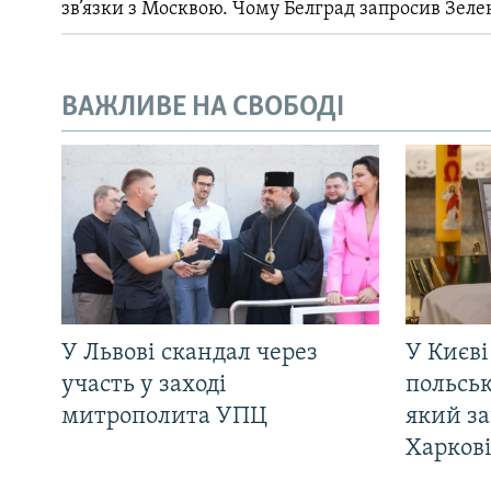
зв’язки з Москвою. Чому Белград запросив Зеле
ВАЖЛИВЕ НА СВОБОДІ
У Львові скандал через
У Києві
участь у заході
польсь
митрополита УПЦ
який за
Харков