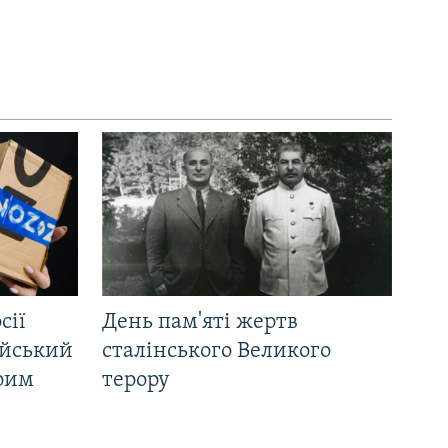
сії
День пам'яті жертв
ійський
сталінського Великого
Крим
терору