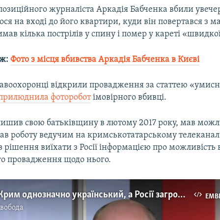
позиційного журналіста Аркадія Бабченка вбили увечер
лося на вході до його квартири, куди він повертався з м
мав кілька пострілів у спину і помер у кареті «швидкої
ож:
Фото з місця вбивства Аркадія Бабченка в Києві
равоохоронці відкрили провадження за статтею «умисн
прилюднила фоторобот
імовірного вбивці.
лишив свою батьківщину в лютому 2017 року, мав можл
рав роботу ведучим на кримськотатарському телеканалі
 рішення виїхати з Росії інформацією про можливість 
о провадження щодо нього.
Бабченко: Крим однозначно український, а Росії загрожує бунт
EMB
Свобода