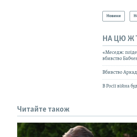
Новини
Н
НА ЦЮ Ж
«Меседж: поїдет
вбивство Бабче
Вбивство Аркад
В Росії війна б
Читайте також