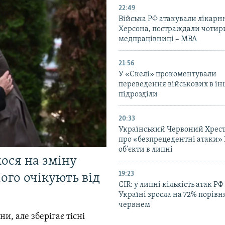
22:49
Війська РФ атакували лікарн
Херсона, постраждали чотир
медпрацівниці – МВА
21:56
У «Скелі» прокоментували
переведення військових в ін
підрозділи
20:33
Український Червоний Хрест
про «безпрецедентні атаки» 
об’єкти в липні
мося на зміну
19:23
ого очікують від
CIR: у липні кількість атак РФ
Україні зросла на 72% порівн
червнем
и, але зберігає тісні