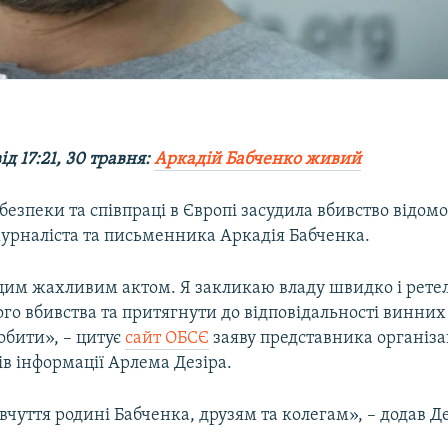
д 17:21, 30 травня:
Аркадій Бабченко живий
 безпеки та співпраці в Європі засудила вбивство відом
журналіста та письменника Аркадія Бабченка.
цим жахливим актом. Я закликаю владу швидко і рете
го вбивства та притягнути до відповідальності винних 
обити», – цитує
сайт ОБСЄ
заяву представника організац
ів інформації Арлема Дезіра.
вчуття родині Бабченка, друзям та колегам», – додав Де