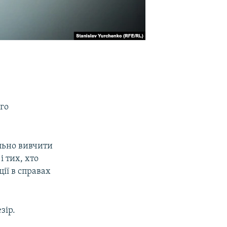
ого
льно вивчити
і тих, хто
ії в справах
зір.