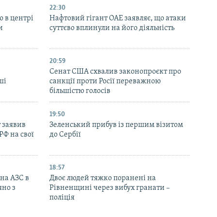
22:30
ю в центрі
Нафтовий гігант ОАЕ заявляє, що атаки
и
суттєво вплинули на його діяльність
20:59
Cенат США схвалив законопроєкт про
ші
санкції проти Росії переважною
більшістю голосів
19:50
 заявив
Зеленський прибув із першим візитом
РФ на свої
до Сербії
18:57
 на АЗС в
Двоє людей тяжко поранені на
яно з
Рівненщині через вибух гранати –
поліція