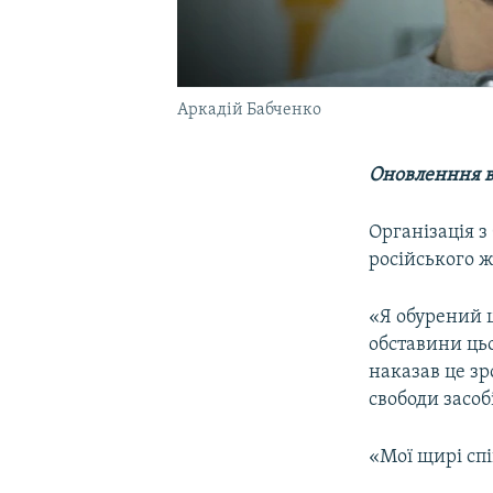
Аркадій Бабченко
Оновленння ві
Організація з
російського 
«Я обурений 
обставини цьо
наказав це зр
свободи засоб
«Мої щирі спі