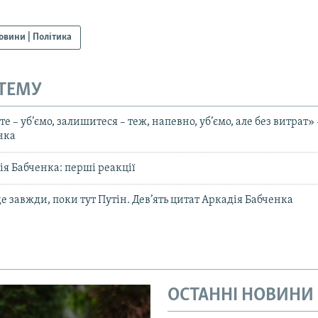
овини | Політика
 ТЕМУ
е – уб’ємо, залишитеся – теж, напевно, уб’ємо, але без витрат» 
нка
ія Бабченка: перші реакції
уде завжди, поки тут Путін. Дев’ять цитат Аркадія Бабченка
ОСТАННІ НОВИНИ