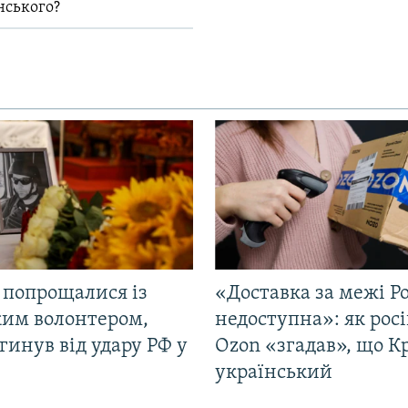
нського?
 попрощалися із
«Доставка за межі Ро
ким волонтером,
недоступна»: як рос
гинув від удару РФ у
Ozon «згадав», що 
і
український