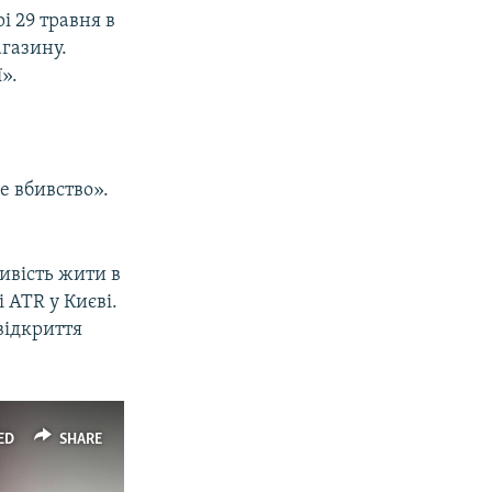
і 29 травня в
агазину.
».
е вбивство».
ивість жити в
 ATR у Києві.
відкриття
ED
SHARE