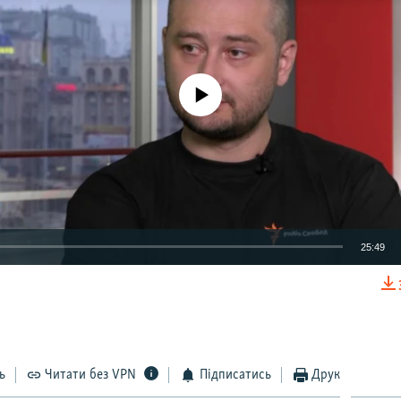
No media source currently available
25:49
EMBED
ь
Читати без VPN
Підписатись
Друк