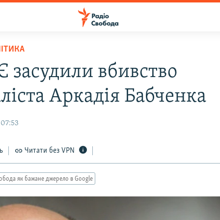
ЛІТИКА
Є засудили вбивство
ліста Аркадія Бабченка
 07:53
ь
Читати без VPN
обода як бажане джерело в Google