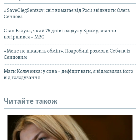
#SaveOlegSentsov: світ вимагає від Росії звільнити Олега
Сенцова
Стан Балуха, який 75 днів голодує у Криму, значно
погіршився – МЗС
«Мене не цікавить обмін». Подробиці розмови Собчак із
Сенцовим
Мати Кольченка: у сина – дефіцит ваги, я відмовляла його
від голодування
Читайте також