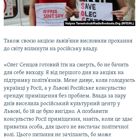
Також своєю акцією львів’яни висловили прохання
до світу вплинути на російську владу.
«Олег Сенцов готовий іти на смерть, бо не бачить
для себе виходу. Я від першого дня на акціях на
підтримку політв’язнів. Мене дивує, коли голодують
українці у Росії, а у Львові Російське консульство
орендує приміщення без проблем. Влада за пару
днів виселила російський культурний центр у
Львові, бо їй це було вигідно. А позбавити
консульство Росії приміщення, навіть, коли це здає
приватна особа, для цього не вистачає політичної
волі. Цього питання не зачіпають, бо може