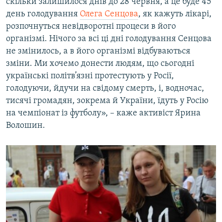
скільки залишилося днів до 28 червня, а це буде 45
Усі сайти RFE/RL
день голодування
Олега Сенцова
, як кажуть лікарі,
розпочнуться невідворотні процеси в його
організмі. Нічого за всі ці дні голодування Сенцова
не змінилось, а в його організмі відбуваються
зміни. Ми хочемо донести людям, що сьогодні
українські політв’язні протестують у Росії,
голодуючи, йдучи на свідому смерть, і, водночас,
тисячі громадян, зокрема й України, їдуть у Росію
на чемпіонат із футболу», – каже активіст Ярина
Волошин.