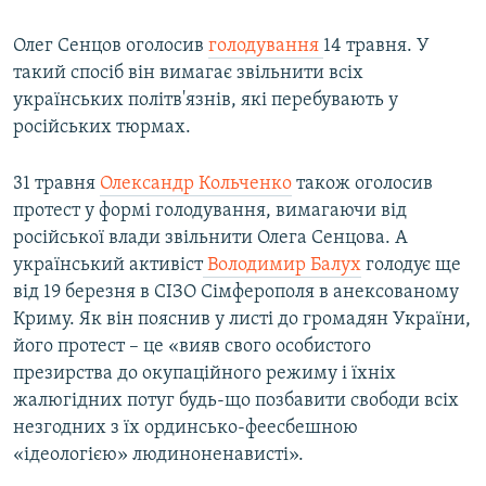
Олег Сенцов оголосив
голодування
14 травня. У
такий спосіб він вимагає звільнити всіх
українських політв'язнів, які перебувають у
російських тюрмах.
31 травня
Олександр Кольченко
також оголосив
протест у формі голодування, вимагаючи від
російської влади звільнити Олега Сенцова. А
український активіст
Володимир Балух
голодує ще
від 19 березня в СІЗО Сімферополя в анексованому
Криму. Як він пояснив у листі до громадян України,
його протест – це «вияв свого особистого
презирства до окупаційного режиму і їхніх
жалюгідних потуг будь-що позбавити свободи всіх
незгодних з їх ординсько-феесбешною
«ідеологією» людиноненависті».