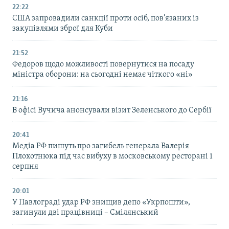
22:22
США запровадили санкції проти осіб, пов’язаних із
закупівлями зброї для Куби
21:52
Федоров щодо можливості повернутися на посаду
міністра оборони: на сьогодні немає чіткого «ні»
21:16
В офісі Вучича анонсували візит Зеленського до Сербії
20:41
Медіа РФ пишуть про загибель генерала Валерія
Плохотнюка під час вибуху в московському ресторані 1
серпня
20:01
У Павлограді удар РФ знищив депо «Укрпошти»,
загинули дві працівниці – Смілянський