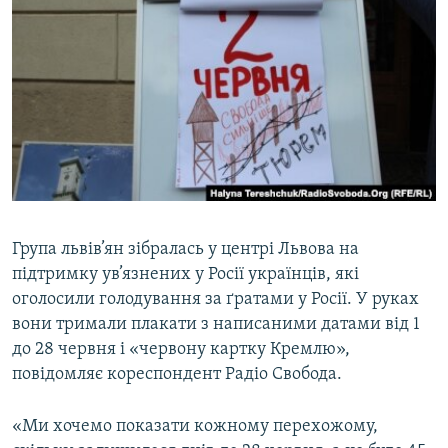
МУЛЬТИМЕДІА
ФОТО
СПЕЦПРОЄКТИ
ПОДКАСТИ
КРИМ РЕАЛІЇ
РУС
УКР
Група львів’ян зібралась у центрі Львова на
підтримку ув’язнених у Росії українців, які
КТАТ
оголосили голодування за ґратами у Росії. У руках
вони тримали плакати з написаними датами від 1
ДОЛУЧАЙСЯ!
до 28 червня і «червону картку Кремлю»,
повідомляє кореспондент Радіо Свобода.
«Ми хочемо показати кожному перехожому,