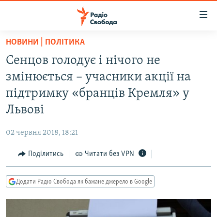
Доступність
посилання
Перейти
НОВИНИ | ПОЛІТИКА
до
РАДІО СВОБОДА – 70 РОКІВ
Сенцов голодує і нічого не
основного
ВСЕ ЗА ДОБУ
матеріалу
змінюється – учасники акції на
СТАТТІ
Перейти
підтримку «бранців Кремля» у
до
ВІЙНА
ПОЛІТИКА
Львові
основної
РОСІЙСЬКА «ФІЛЬТРАЦІЯ»
ЕКОНОМІКА
навігації
02 червня 2018, 18:21
Перейти
ДОНБАС.РЕАЛІЇ
СУСПІЛЬСТВО
до
Поділитись
Читати без VPN
КРИМ.РЕАЛІЇ
КУЛЬТУРА
пошуку
ТИ ЯК?
СПОРТ
Додати Радіо Свобода як бажане джерело в Google
СХЕМИ
УКРАЇНА
КИТАЙ.ВИКЛИКИ
СВІТ