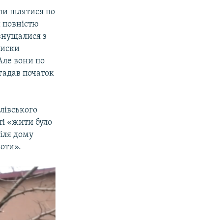
ли шлятися по
и повністю
 знущалися з
писки
Але вони по
гадав початок
илівського
ті «жити було
Біля дому
ьоти».