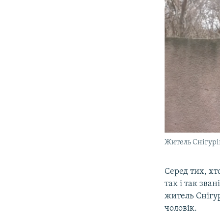
Житель Снігурі
Серед тих, хт
так і так зван
житель Снігур
чоловік.