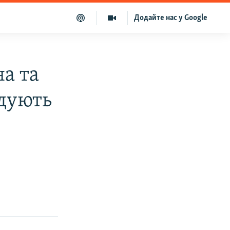
Додайте нас у Google
а та
адують