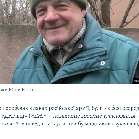
вки Юрій Ванін
о перебував в лавах російської армії, були як безпосере
і «ДНРівці» (
«ДНР» – незаконне збройне угруповання –
івки. Але поведінка в усіх них була однаково зухвалою