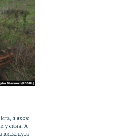
іста, з якою
и у сина. А
а витягнута