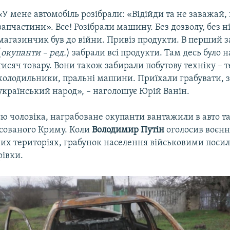
«У мене автомобіль розібрали: «Відійди та не заважай,
запчастини». Все! Розібрали машину. Без дозволу, без н
магазинчик був до війни. Привіз продукти. В перший з
(
окупанти – ред.
) забрали всі продукти. Там десь було 
тисяч товару. Вони також забирали побутову техніку – т
холодильники, пральні машини. Приїхали грабувати,
український народ», – наголошує Юрій Ванін.
ю чоловіка, награбоване окупанти вантажили в авто т
ксованого Криму. Коли
Володимир Путін
оголосив воєнн
их територіях, грабунок населення військовими посил
рівки.