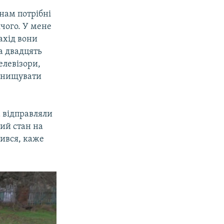
 нам потрібні
ічого. У мене
ахід вони
на двадцять
елевізори,
 знищувати
а відправляли
ий стан на
ився, каже