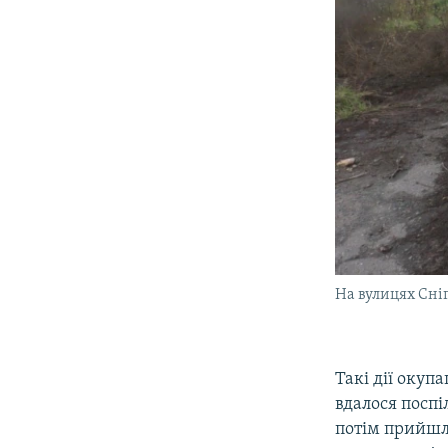
На вулицях Сніг
Такі дії окуп
вдалося поспі
потім прийшл