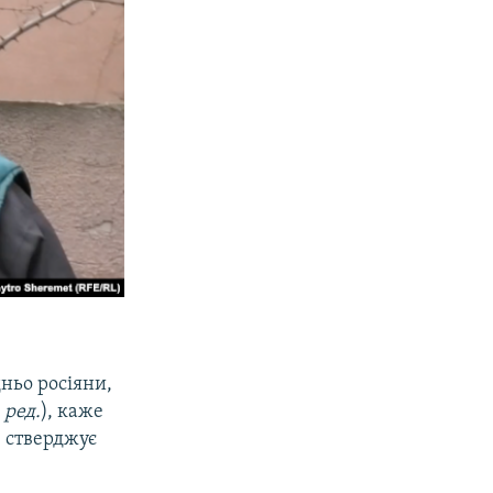
дньо росіяни,
 ред.
), каже
, стверджує