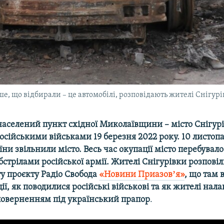
рше, що відбирали – це автомобілі, розповідають жителі Снігур
аселений пункт східної Миколаївщини – місто Снігурі
осійськими військами 19 березня 2022 року. 10 листоп
ни звільнили місто. Весь час окупації місто перебувало
стрілами російської армії. Жителі Снігурівки розпові
у проєкту Радіо Свобода
«Новини Приазовʼя»
, що там 
ції, як поводилися російські військові та як жителі на
 поверненням під український прапор
.