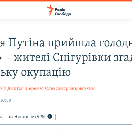
я Путіна прийшла голодн
» – жителі Снігурівки зг
ську окупацію
в’я
Дмитро Шеремет
Олександр Янковський
 10:58
ь
Читати без VPN