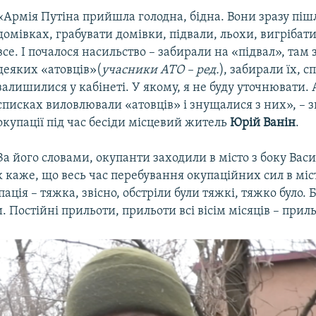
«Армія Путіна прийшла голодна, бідна. Вони зразу піш
домівках, грабувати домівки, підвали, льохи, вигрібат
все. І почалося насильство – забирали на «підвал», там
деяких «атовців»(
учасники АТО – ред.
), забирали їх, с
залишилися у кабінеті. У якому, я не буду уточнювати. 
списках виловлювали «атовців» і знущалися з них», – з
окупації під час бесіди місцевий житель
Юрій Ванін
.
За його словами, окупанти заходили в місто з боку Вас
к каже, що весь час перебування окупаційних сил в міс
ація – тяжка, звісно, обстріли були тяжкі, тяжко було. 
. Постійні прильоти, прильоти всі вісім місяців – прил