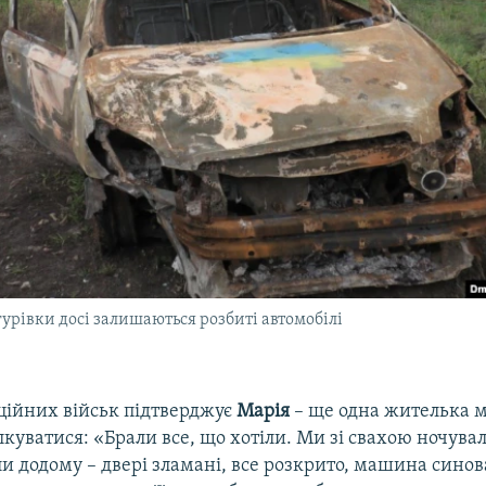
урівки досі залишаються розбиті автомобілі
аційних військ підтверджує
Марія
– ще одна жителька м
лкуватися: «Брали все, що хотіли. Ми зі свахою ночувал
и додому – двері зламані, все розкрито, машина синов