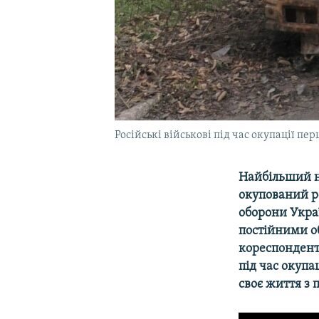
Російські військові під час окупації пе
Найбільший н
окупований р
оборони Украї
постійними об
кореспондент
під час окупа
своє життя з