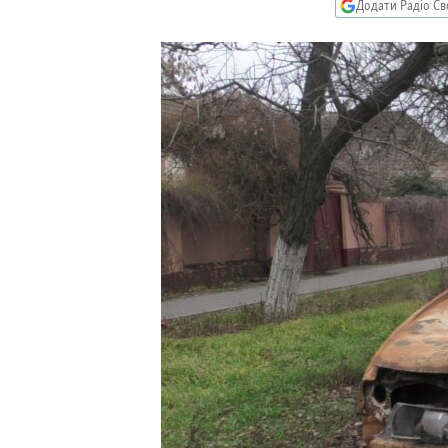
МУЛЬТИМЕДІА
Додати Радіо Св
ФОТО
СПЕЦПРОЄКТИ
ПОДКАСТИ