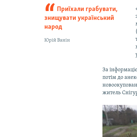
Приїхали грабувати,
знищувати український
народ
Юрій Ванін
За інформаціє
потім до ане
новоокупован
житель Снігу