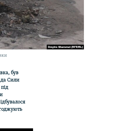
івки
вка, був
ада Сили
 під
ли
відбувалося
лагоджують