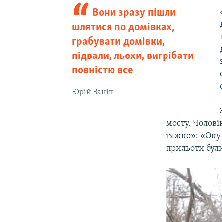
Вони зразу пішли
шлятися по домівках,
грабувати домівки,
підвали, льохи, вигрібати
повністю все
Юрій Ванін
мосту. Чолові
тяжко»: «Окуп
прильоти були