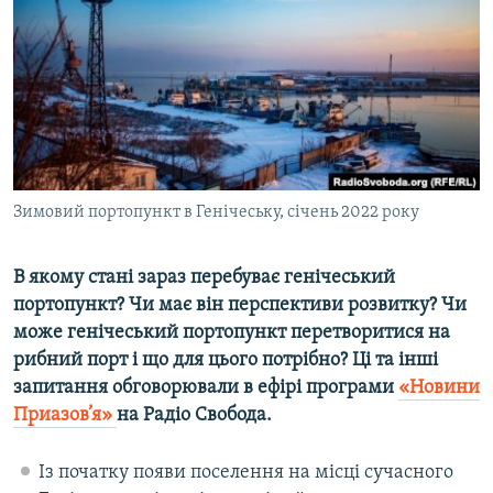
МУЛЬТИМЕДІА
ФОТО
СПЕЦПРОЄКТИ
ПОДКАСТИ
КРИМ РЕАЛІЇ
Зимовий портопункт в Генічеську, січень 2022 року
РУС
УКР
В якому стані зараз перебуває генічеський
портопункт? Чи має він перспективи розвитку? Чи
КТАТ
може генічеський портопункт перетворитися на
рибний порт і що для цього потрібно? Ці та інші
ДОЛУЧАЙСЯ!
запитання обговорювали в ефірі програми
«Новини
Приазов’я»
на Радіо Свобода.
Із початку появи поселення на місці сучасного