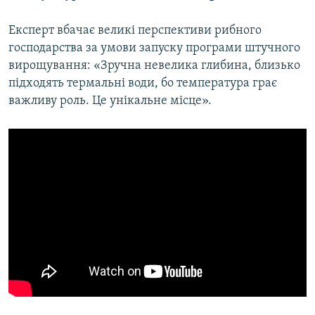
Експерт вбачає великі перспективи рибного
господарства за умови запуску програми штучного
вирощування: «Зручна невелика глибина, близько
підходять термальні води, бо температура грає
важливу роль. Це унікальне місце».