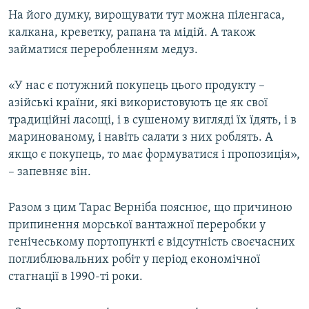
На його думку, вирощувати тут можна піленгаса,
калкана, креветку, рапана та мідій. А також
займатися переробленням медуз.
«У нас є потужний покупець цього продукту –
азійські країни, які використовують це як свої
традиційні ласощі, і в сушеному вигляді їх їдять, і в
маринованому, і навіть салати з них роблять. А
якщо є покупець, то має формуватися і пропозиція»,
– запевняє він.
Разом з цим Тарас Верніба пояснює, що причиною
припинення морської вантажної переробки у
генічеському портопункті є відсутність своєчасних
поглиблювальних робіт у період економічної
стагнації в 1990-ті роки.