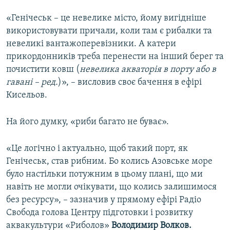
«Генічеськ – це невелике місто, йому вигідніше
використовувати причали, коли там є рибалки та
невеликі вантажоперевізники. А катери
прикордонників треба перенести на інший берег та
почистити ковш (
невелика акваторія в порту або в
гавані – ред.
)», – висловив своє бачення в ефірі
Кисельов.
На його думку, «риби багато не буває».
«Це логічно і актуально, щоб такий порт, як
Генічеськ, став рибним. Бо колись Азовське море
було настільки потужним в цьому плані, що ми
навіть не могли очікувати, що колись залишимося
без ресурсу», – зазначив у прямому ефірі Радіо
Свобода голова Центру підготовки і розвитку
аквакультури «Риболов»
Володимир Волков.