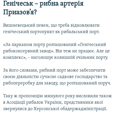
Генічеськ – рибна артерія
Приазов’я?
Вишневецький певен, що треба відновлювати
генічеський портопункт як рибальський порт.
«За парканом порту розташований «Генічеський
рибоконсервний завод». Він теж не працює. Але це
комплекс», – наголошує колишній очільник порту.
За його словами, рибний порт може забезпечити
своєю діяльністю сучасне садкове господарство та
рибопереробку для заводу, що розташований поруч.
Таку ж пропозицію минулого року висловили також
в Асоціації рибалок України, представники якої
звернулися до Херсонської облдержадміністрації.