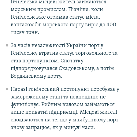
Генічеська місцеві жителі займаються
Усі сайти RFE/RL
морським промислом. Пізніше, коли
Генічеськ вже отримав статус міста,
вантажообіг морського порту виріс до 400
тисяч тонн.
За часів незалежності України порт у
Генічеську втратив статус торговельного та
став портопунктом. Спочатку
підпорядковувався Скадовському, а потім
Бердянському порту.
Наразі генічеський портопункт перебуває у
замороженому стані та повноцінно не
функціонує. Рибним виловом займаються
лише приватні підприємці. Місцеві жителі
сподіваються на те, що у майбутньому порт
знову запрацює, як у минулі часи.