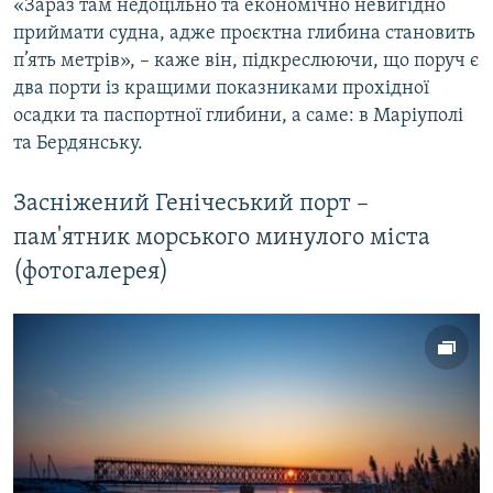
«Зараз там недоцільно та економічно невигідно
приймати судна, адже проєктна глибина становить
п’ять метрів», – каже він, підкреслюючи, що поруч є
два порти із кращими показниками прохідної
осадки та паспортної глибини, а саме: в Маріуполі
та Бердянську.
Засніжений Генічеський порт –
пам'ятник морського минулого міста
(фотогалерея)