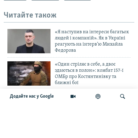
Читайте також
«Я наступив на інтереси багатьох
людей і компаній». Як в Україні
реагують на інтерв’ю Михайла
Федорова
«Один стріляє в себе, а двоє
здаються в полон»: комбат 157-ї
ОМБр про Костянтинівку та
ближні бої
Додайте нас у Google
«Повільне прогризання». Армія
РФ готується до нового етапу
наступу на Слов’янськ та
Краматорськ?
Шукати
«Історія ще раз сміється з
Навроцького». Одним з перших