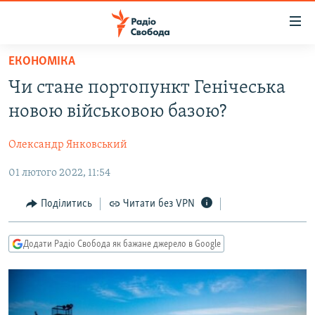
Доступність
посилання
Перейти
ЕКОНОМІКА
до
РАДІО СВОБОДА – 70 РОКІВ
Чи стане портопункт Генічеська
основного
ВСЕ ЗА ДОБУ
матеріалу
новою військовою базою?
СТАТТІ
Перейти
до
Олександр Янковський
ВІЙНА
ПОЛІТИКА
основної
01 лютого 2022, 11:54
РОСІЙСЬКА «ФІЛЬТРАЦІЯ»
ЕКОНОМІКА
навігації
Перейти
ДОНБАС.РЕАЛІЇ
СУСПІЛЬСТВО
Поділитись
Читати без VPN
до
КРИМ.РЕАЛІЇ
КУЛЬТУРА
пошуку
Додати Радіо Свобода як бажане джерело в Google
ТИ ЯК?
СПОРТ
СХЕМИ
УКРАЇНА
КИТАЙ.ВИКЛИКИ
СВІТ