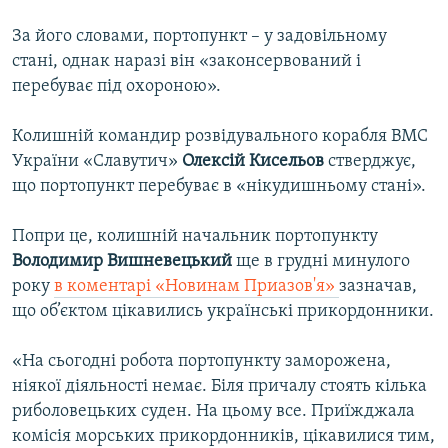
За його словами, портопункт – у задовільному
стані, однак наразі він «законсервований і
перебуває під охороною».
Колишній командир розвідувального корабля ВМС
України «Славутич»
Олексій Кисельов
стверджує,
що портопункт перебуває в «нікудишньому стані».
Попри це, колишній начальник портопункту
Володимир Вишневецький
ще в грудні минулого
року
в коментарі «Новинам Приазов'я»
зазначав,
що об’єктом цікавились українські прикордонники.
«На сьогодні робота портопункту заморожена,
ніякої діяльності немає. Біля причалу стоять кілька
риболовецьких суден. На цьому все. Приїжджала
комісія морських прикордонників, цікавилися тим,