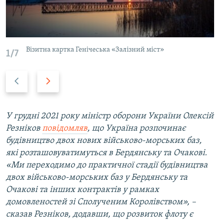
Візитна картка Генічеська «Залізний міст»
1/7
Н
В
а
п
з
е
а
р
У грудні 2021 року міністр оборони України Олексій
д
е
Резніков
повідомляв
, що Україна розпочинає
д
будівництво двох нових військово-морських баз,
які розташовуватимуться в Бердянську та Очакові.
«Ми переходимо до практичної стадії будівництва
двох військово-морських баз у Бердянську та
Очакові та інших контрактів у рамках
домовленостей зі Сполученим Королівством», –
сказав Резніков, додавши, що розвиток флоту є