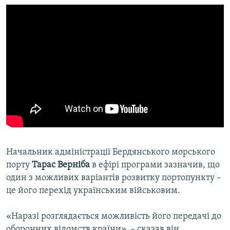
Начальник адміністрації Бердянського морського
порту
Тарас Верніба
в ефірі програми зазначив, що
один з можливих варіантів розвитку портопункту –
це його перехід українським військовим.
«Наразі розглядається можливість його передачі до
оборонних відомств країни», – сказав він.