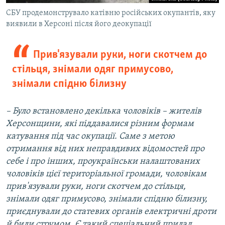
СБУ продемонструвало катівню російських окупантів, яку
виявили в Херсоні після його деокупації
Прив'язували руки, ноги скотчем до
стільця, знімали одяг примусово,
знімали спідню білизну
– Було встановлено декілька чоловіків – жителів
Херсонщини, які піддавалися різним формам
катування під час окупації.
Саме з метою
отримання від них неправдивих відомостей про
себе і про інших, проукраїнськи налаштованих
чоловіків цієї територіальної громади, чоловікам
прив'язували руки, ноги скотчем до стільця,
знімали одяг примусово, знімали спідню білизну,
приєднували до статевих органів електричні дроти
й били струмом. Є такий спеціальний прилад