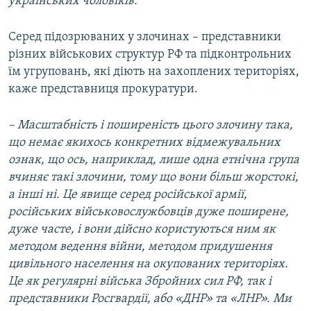
українських чоловіків.
Серед підозрюваних у злочинах – представники
різних військових структур РФ та підконтрольних
їм угруповань, які діють на захоплених територіях,
каже представниця прокуратури.
– Масштабність і поширеність цього злочину така,
що немає якихось конкретних відмежувальних
ознак, що ось, наприклад, лише одна етнічна група
вчиняє такі злочини, тому що вони більш жорстокі,
а інші ні.
Це явище серед російської армії,
російських військовослужбовців дуже поширене,
дуже часте
, і вони дійсно користуються ним як
методом ведення війни, методом придушення
цивільного населення на окупованих територіях.
Це як
регулярні війська Збройних сил РФ, так і
представники Росгвардії, або «ДНР» та «ЛНР». М
и