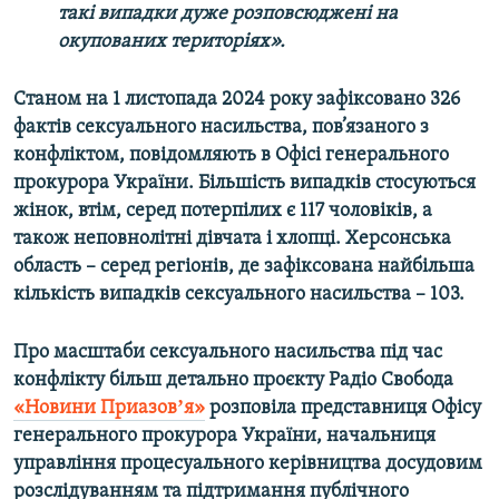
такі випадки дуже розповсюджені на
Усі сайти RFE/RL
окупованих територіях».
Станом на 1 листопада 2024 року зафіксовано 326
фактів сексуального насильства, пов’язаного з
конфліктом, повідомляють в Офісі генерального
прокурора України. Більшість випадків стосуються
жінок, втім, серед потерпілих є 117 чоловіків, а
також неповнолітні дівчата і хлопці. Херсонська
область – серед регіонів, де зафіксована найбільша
кількість випадків сексуального насильства – 103.
Про масштаби сексуального насильства під час
конфлікту більш детально проєкту Радіо Свобода
«Новини Приазовʼя»
розповіла представниця Офісу
генерального прокурора України, начальниця
управління процесуального керівництва досудовим
розслідуванням та підтримання публічного