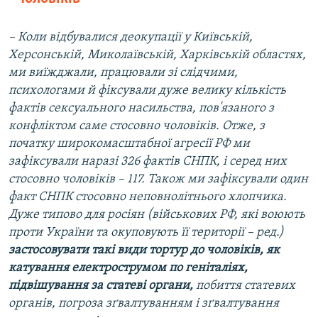
– Коли відбувалися деокупації у Київській,
Херсонській, Миколаївській, Харківській областях,
ми виїжджали, працювали зі слідчими,
психологами й фіксували дуже велику кількість
фактів сексуального насильства, пов'язаного з
конфліктом саме стосовно чоловіків.
Отже, з
початку широкомасштабної агресії РФ ми
зафіксували наразі 326 фактів СНПК, і серед них
стосовно чоловіків – 117. Також ми зафіксували один
факт СНПК стосовно неповнолітнього хлопчика.
Дуже типово для росіян (військових РФ, які воюють
проти України та окуповують її території – ред.)
застосовувати такі види тортур до чоловіків, як
катування електрострумом по геніталіях,
підвішування за статеві органи,
побиття статевих
органів, погроза зґвалтуванням і зґвалтування