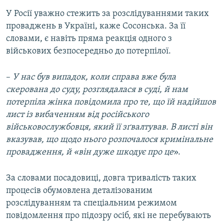
У Росії уважно стежить за розслідуваннями таких
проваджень в Україні, каже Сосонська. За її
словами, є навіть пряма реакція одного з
військових безпосередньо до потерпілої.
–
У нас був випадок, коли справа вже була
скерована до суду, розглядалася в суді, й нам
потерпіла жінка повідомила про те, що їй надійшов
лист із вибаченням від російського
військовослужбовця, який її зґвалтував. В листі він
вказував, що щодо нього розпочалося кримінальне
провадження, й «він дуже шкодує про це
».
За словами посадовиці, довга тривалість таких
процесів обумовлена деталізованим
розслідуванням та спеціальним режимом
повідомлення про підозру осіб, які не перебувають