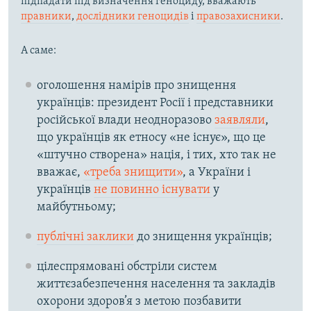
підпадати під визначення геноциду, вважають
правники
,
дослідники геноцидів
і
правозахисники
.
А саме:
оголошення намірів про знищення
українців: президент Росії і представники
російської влади неодноразово
заявляли
,
що українців як етносу «не існує», що це
«штучно створена» нація, і тих, хто так не
вважає,
«треба знищити»
, а України і
українців
не повинно існувати
у
майбутньому;
публічні заклики
до знищення українців;
цілеспрямовані обстріли систем
життєзабезпечення населення та закладів
охорони здоров’я з метою позбавити