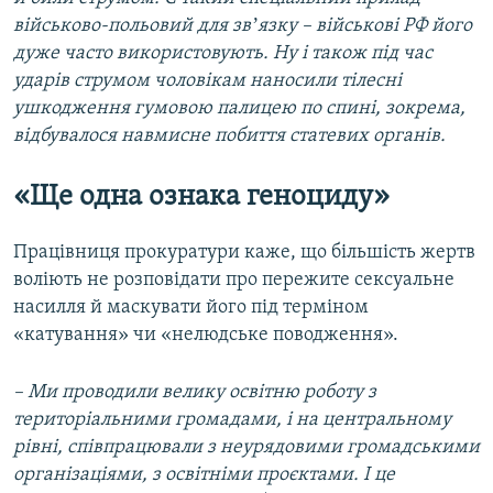
військово-польовий для звʼязку – військові РФ його
дуже часто використовують. Ну і також під час
ударів струмом чоловікам наносили тілесні
ушкодження гумовою палицею по спині, зокрема,
відбувалося навмисне побиття статевих органів.
«Ще одна ознака геноциду»
Працівниця прокуратури каже, що більшість жертв
воліють не розповідати про пережите сексуальне
насилля й маскувати його під терміном
«катування» чи «нелюдське поводження».
– Ми проводили велику освітню роботу з
територіальними громадами, і на центральному
рівні, співпрацювали з неурядовими громадськими
організаціями, з освітніми проєктами. І це