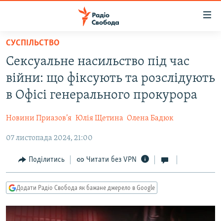
Доступність
посилання
Перейти
СУСПІЛЬСТВО
до
РАДІО СВОБОДА – 70 РОКІВ
Сексуальне насильство під час
основного
ВСЕ ЗА ДОБУ
матеріалу
війни: що фіксують та розслідують
СТАТТІ
Перейти
в Офісі генерального прокурора
до
ВІЙНА
ПОЛІТИКА
основної
Новини Приазов’я
Юлія Щетина
Олена Бадюк
РОСІЙСЬКА «ФІЛЬТРАЦІЯ»
ЕКОНОМІКА
навігації
Перейти
07 листопада 2024, 21:00
ДОНБАС.РЕАЛІЇ
СУСПІЛЬСТВО
до
КРИМ.РЕАЛІЇ
КУЛЬТУРА
Поділитись
Читати без VPN
пошуку
ТИ ЯК?
СПОРТ
Додати Радіо Свобода як бажане джерело в Google
СХЕМИ
УКРАЇНА
КИТАЙ.ВИКЛИКИ
СВІТ