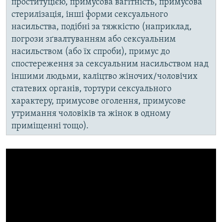
проституцією, примусова вагітність, примусова
стерилізація, інші форми сексуального
насильства, подібні за тяжкістю (наприклад,
погрози зґвалтуванням або сексуальним
насильством (або їх спроби), примус до
спостереження за сексуальним насильством над
іншими людьми, каліцтво жіночих/чоловічих
статевих органів, тортури сексуального
характеру, примусове оголення, примусове
утримання чоловіків та жінок в одному
приміщенні тощо).