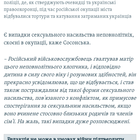
поліції, де, як стверджують очевидці та українські
правоохоронці, під час російської окупації міста
відбувалися тортури та катування затриманих українців
Є випадки сексуального насильства неповнолітніх,
скоєні в окупації, каже Сосонська.
– Російський військовослужбовець ґвалтував матір
цього неповнолітнього хлопчика,
і відповідно
дитина в силу свого віку і розумових здібностей, він
прекрасно усвідомлював, що це відбувається, і став
також постраждалим від такої форми сексуального
насильства, пов'язаного з конфліктом, як
примусове
спостерігання за сексуальним насильством
, якщо
воно вчинене стосовно близьких родичів та членів
сім'ї. На жаль, такі випадки дуже розповсюджені.
Редакція не може в умовах війни підтвердити