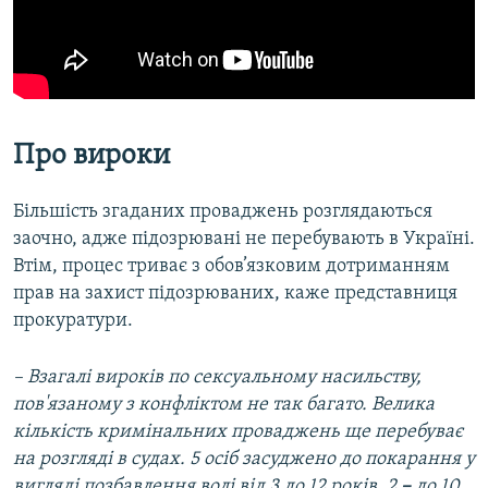
Про вироки
Більшість згаданих проваджень розглядаються
заочно, адже підозрювані не перебувають в Україні.
Втім, процес триває з обов’язковим дотриманням
прав на захист підозрюваних, каже представниця
прокуратури.
– Взагалі вироків по сексуальному насильству,
пов'язаному з конфліктом не так багато.
Велика
кількість кримінальних проваджень ще перебуває
на розгляді в судах.
5 осіб засуджено до покарання у
вигляді позбавлення волі від 3 до 12 років, 2
–
до 10