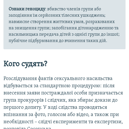
Ознаки геноциду
: вбивство членів групи або
заподіяння їм серйозних тілесних ушкоджень;
навмисне створення життєвих умов, розрахованих
на знищення групи; запобігання дітонародженню та
насильницька передача дітей з однієї групи до іншої;
публічне підбурювання до вчинення таких дій.
Кого судять?
Розслідування фактів сексуального насильства
відбувається за стандартною процедурою: після
внесення заяви постраждалої особи призначається
група прокурорів і слідчих, яка збирає докази до
першого допиту. У ході слідства проводяться
впізнання за фото, голосом або відео, а також при
необхідності – слідчі експерименти та експертизи,