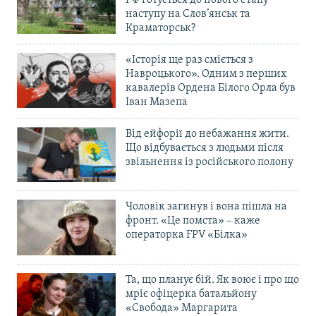
наступу на Слов’янськ та
Краматорськ?
«Історія ще раз сміється з
Навроцького». Одним з перших
кавалерів Ордена Білого Орла був
Іван Мазепа
Від ейфорії до небажання жити.
Що відбувається з людьми після
звільнення із російського полону
Чоловік загинув і вона пішла на
фронт. «Це помста» – каже
операторка FPV «Білка»
Та, що планує бій. Як воює і про що
мріє офіцерка батальйону
«Свобода» Маргарита