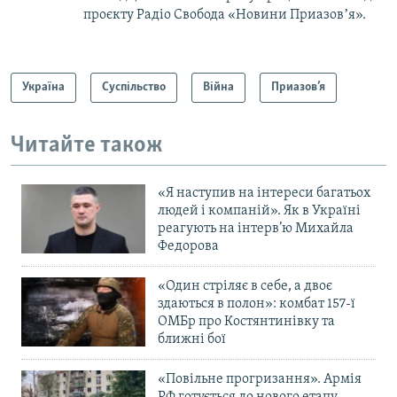
проєкту Радіо Свобода «Новини Приазовʼя».
Україна
Суспільство
Війна
Приазов’я
Читайте також
«Я наступив на інтереси багатьох
людей і компаній». Як в Україні
реагують на інтерв’ю Михайла
Федорова
«Один стріляє в себе, а двоє
здаються в полон»: комбат 157-ї
ОМБр про Костянтинівку та
ближні бої
«Повільне прогризання». Армія
РФ готується до нового етапу