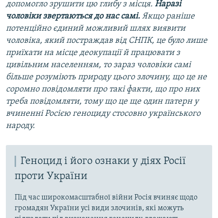
допомогло зрушити цю глибу з місця.
Наразі
чоловіки звертаються до нас самі.
Якщо раніше
потенційно єдиний можливий шлях виявити
чоловіка, який постраждав від СНПК, це було лише
приїхати на місце деокупації й працювати з
цивільним населенням, то зараз чоловіки самі
більше розуміють природу цього злочину, що це не
соромно повідомляти про такі факти, що про них
треба повідомляти, тому що це
ще один патерн у
вчиненні Росією геноциду стосовно українського
народу.
Геноцид і його ознаки у діях Росії
проти України
Під час широкомасштабної війни Росія вчиняє щодо
громадян України усі види злочинів, які можуть