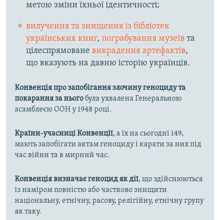
метою зміни їхньої ідентичності;
вилучення та знищення із бібліотек
українських книг
,
пограбування музеїв
та
цілеспрямоване
викрадення артефактів
,
що вказують на давню історію українців.
Конвенція про запобігання злочину геноциду та
покарання за нього
була ухвалена Генеральною
асамблеєю ООН у 1948 році.
Країни-учасниці Конвенції
, а їх на сьогодні 149,
мають запобігати актам геноциду і карати за них під
час війни та в мирний час.
Конвенція визначає геноцид як дії
, що здійснюються
із наміром повністю або частково знищити
національну, етнічну, расову, релігійну, етнічну групу
як таку.