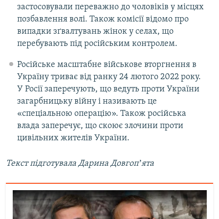
застосовували переважно до чоловіків у місцях
позбавлення волі. Також комісії відомо про
випадки зґвалтувань жінок у селах, що
перебувають під російським контролем.
Російське масштабне військове вторгнення в
Україну триває від ранку 24 лютого 2022 року.
У Росії заперечують, що ведуть проти України
загарбницьку війну і називають це
«спеціальною операцію». Також російська
влада заперечує, що скоює злочини проти
цивільних жителів України.
Текст підготувала Дарина Довгопʼята