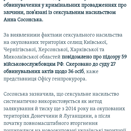
обвинувачення у кримінальних провадженнях про
злочини, пов’язані із сексуальним насильством
Анна Сосонська.
За виявленими фактами сексуального насильства
на окупованих територіях селищ Київської,
Чернігівської, Херсонської, Харківської та
Миколаївської областей
повідомлено про підозру 59
військовослужбовцям РФ
.
Скеровано до суду 27
обвинувальних актів щодо 36 осіб
, каже
представниця Офісу генпрокурора.
Сосонська зазначила, що сексуальне насильство
систематично використовується як метод
залякування й тиску ще з 2014 року на окупованих
територіях Донеччини й Луганщини, а після
початку повномасштабного вторгнення
поширилися на новоокуповані українські території.