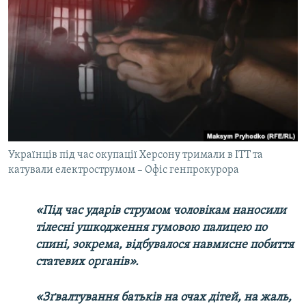
МУЛЬТИМЕДІА
ФОТО
СПЕЦПРОЄКТИ
ПОДКАСТИ
КРИМ РЕАЛІЇ
РУС
Українців під час окупації Херсону тримали в ІТТ та
УКР
катували електрострумом – Офіс генпрокурора
КТАТ
«Під час ударів струмом чоловікам наносили
ДОЛУЧАЙСЯ!
тілесні ушкодження гумовою палицею по
спині, зокрема, відбувалося навмисне побиття
статевих органів».
«Зґвалтування батьків на очах дітей, на жаль,