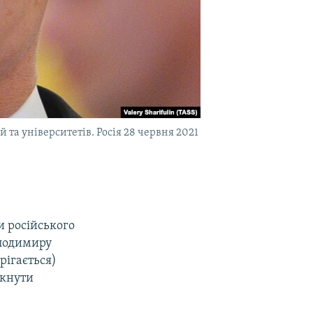
та університетів. Росія 28 червня 2021
и російського
олодимиру
рігається)
икнути