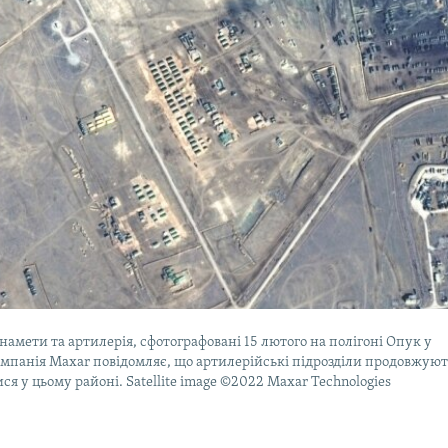
 намети та артилерія, сфотографовані 15 лютого на полігоні Опук у
мпанія Maxar повідомляє, що артилерійські підрозділи продовжуют
ся у цьому районі. Satellite image ©2022 Maxar Technologies