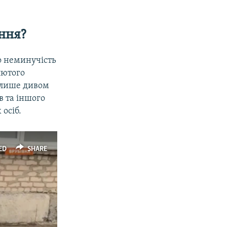
д
ння?
о неминучість
лютого
і лише дивом
в та іншого
осіб.
ED
SHARE