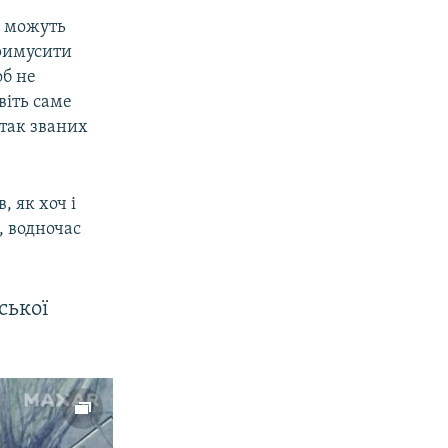
е можуть
примусити
об не
віть саме
так званих
 як хоч і
, водночас
ської