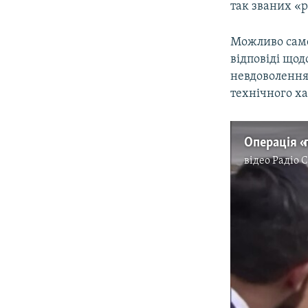
так званих «
Можливо саме 
відповіді щод
невдоволення 
технічного ха
відео
Радіо 