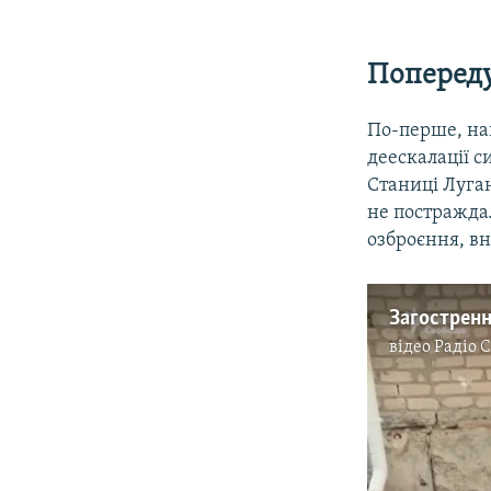
Попереду
По-перше, на
деескалації с
Станиці Луган
не постраждал
озброєння, вн
відео
Радіо 