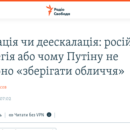
ція чи деескалація: росі
гія або чому Путіну не
бно «зберігати обличчя»
сов
 07:02
ь
Читати без VPN