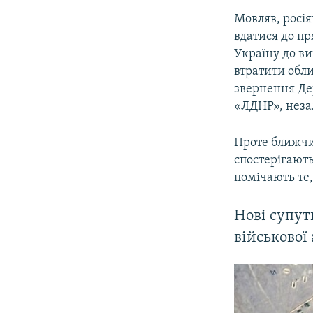
Мовляв, росія
вдатися до пр
Україну до ви
втратити обли
звернення Де
«ЛДНР», неза
Проте ближчим
спостерігають
помічають те,
Нові супут
військової