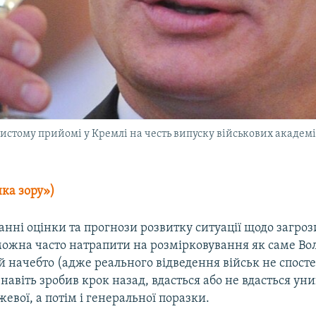
тому прийомі у Кремлі на честь випуску військових академій 
ка зору»)
нні оцінки та прогнози розвитку ситуації щодо загроз
можна часто натрапити на розмірковування як саме В
й начебто (адже реального відведення військ не спосте
навіть зробив крок назад, вдасться або не вдасться ун
жевої, а потім і генеральної поразки.