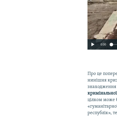
0:00
Про це попере
нинішня криза
знаходження 
кримінальної
цілком може б
«гуманітарно
республік», т