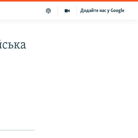
Додайте нас у Google
йська