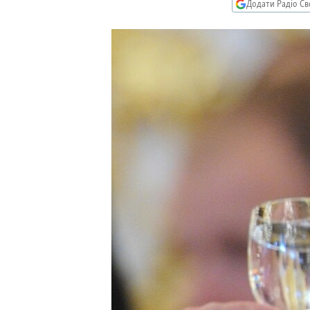
МУЛЬТИМЕДІА
Додати Радіо Св
ФОТО
СПЕЦПРОЄКТИ
ПОДКАСТИ