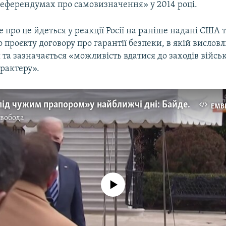
референдумах про самовизначення» у 2014 році.
про це йдеться у реакції Росії на раніше надані США 
о проєкту договору про гарантії безпеки, в якій вислов
та зазначається «можливість вдатися до заходів війсь
рактеру».
Операція «під чужим прапором» у найближчі дні: Байден про ймовірність вторгнення Росії (відео)
EMB
Свобода
No media source currently available