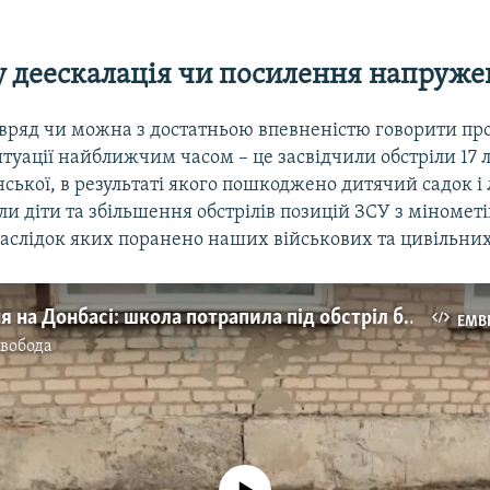
 деескалація чи посилення напруже
вряд чи можна з достатньою впевненістю говорити пр
итуації найближчим часом – це засвідчили обстріли 17 
ської, в результаті якого пошкоджено дитячий садок 
и діти та збільшення обстрілів позицій ЗСУ з мінометі
аслідок яких поранено наших військових та цивільних 
Загострення на Донбасі: школа потрапила під обстріл бойовиків (відео)
EMB
Свобода
No media source currently available