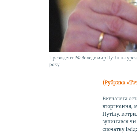
Президент РФ Володимир Путін на урочис
року
(Рубрика «Точ
Вивчаючи оста
вторгнення, 
Путіну, котри
зупинився чи 
спочатку імід