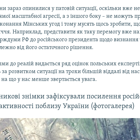
ни зараз опинилися у патовій ситуації, оскільки вже н
ямої масштабної агресії, а з іншого боку – не можуть 
конання Мінських угод і тому мусять щось зробити, щ
ччя. Наприклад, представити як таку перемогу вже на
рждуми РФ до російського президента щодо визнання 
лежно від його остаточного рішення.
и до реалій видається ряд оцінок польських експертів,
 за розвитком ситуації на трохи більшій віддалі від нас
 на що у нас менше звертається увага.
никові знімки зафіксували посилення росій
 активності поблизу України (фотогалерея)