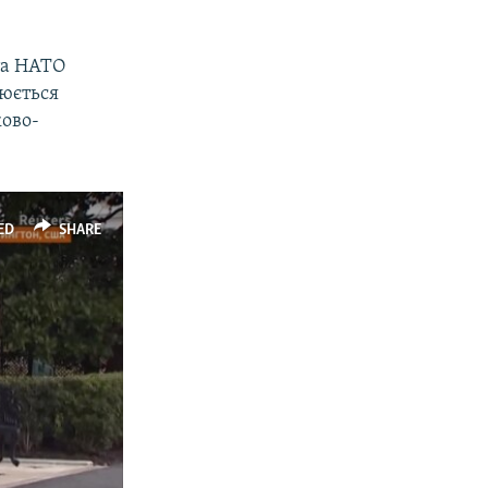
та НАТО
люється
ково-
ED
SHARE