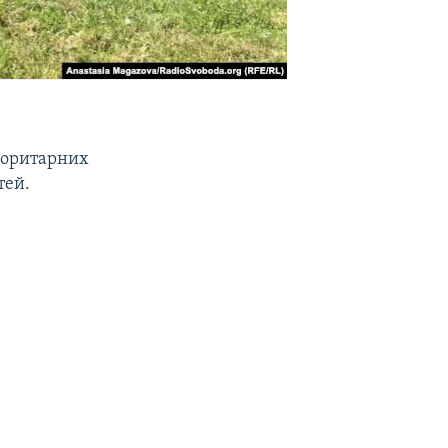
жоритарних
тей.