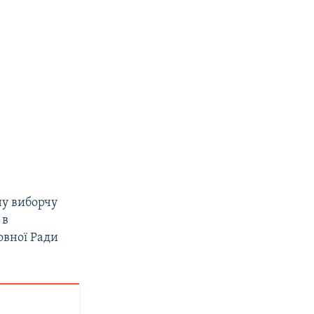
ну виборчу
 в
овної Ради