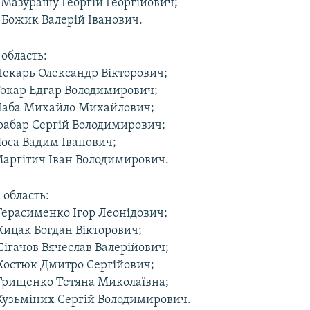
 Мазурашу Георгій Георгійович;
 Божик Валерій Іванович.
область:
Пекарь Олександр Вікторович;
Токар Едгар Володимирович;
Лаба Михайло Михайлович;
Грабар Сергій Володимирович;
Носа Вадим Іванович;
Маргітич Іван Володимирович.
область:
Герасименко Ігор Леонідович;
Кицак Богдан Вікторович;
Сігачов Вячеслав Валерійович;
 Костюк Дмитро Сергійович;
 Грищенко Тетяна Миколаївна;
 Кузьміних Сергій Володимирович.