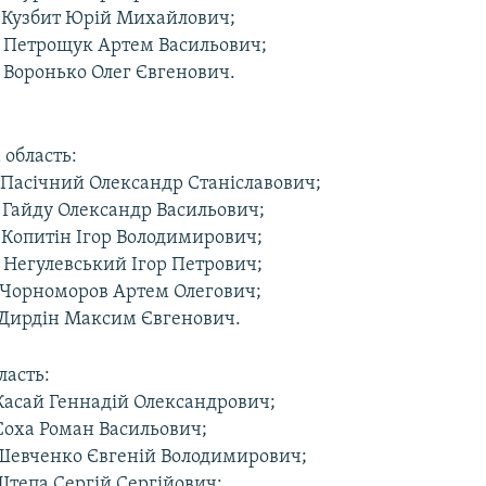
– Кузбит Юрій Михайлович;
– Петрощук Артем Васильович;
 Воронько Олег Євгенович.
 область:
– Пасічний Олександр Станіславович;
– Гайду Олександр Васильович;
 Копитін Ігор Володимирович;
 Негулевський Ігор Петрович;
– Чорноморов Артем Олегович;
 Дирдін Максим Євгенович.
ласть:
 Касай Геннадій Олександрович;
 Соха Роман Васильович;
 Шевченко Євгеній Володимирович;
Штепа Сергій Сергійович;