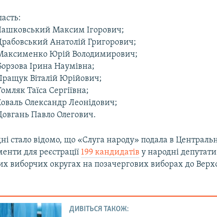
асть:
 Пашковський Максим Ігорович;
 Драбовський Анатолій Григорович;
 Максименко Юрій Володимирович;
Борзова Ірина Наумівна;
 Пращук Віталій Юрійович;
Томляк Таїса Сергіївна;
Коваль Олександр Леонідович;
Довгань Павло Олегович.
ні стало відомо, що «Слуга народу» подала в Централь
менти для реєстрації
199 кандидатів
у народні депутати
х виборчих округах на позачергових виборах до Верх
ДИВІТЬСЯ ТАКОЖ: