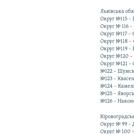
Львівська обл
Округ №115 –
Округ № 116 
Округ №117 –
Округ №118 –
Округ №119 –
Округ №120 –
Округ №121 – 
№122 – Шумс
№123 – Квасец
№124 – Камел
№125 – Яворс
№126 – Нако
Кіровоградськ
Округ № 99 –
Округ № 100 