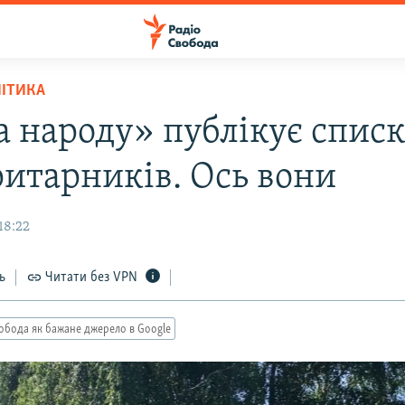
ЛІТИКА
а народу» публікує спис
итарників. Ось вони
18:22
ь
Читати без VPN
обода як бажане джерело в Google