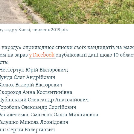
у саду у Києві, червень 2019 рік
а народу» оприлюднює списки своїх кандидатів на ма
ном на зараз
у Facebook
опубліковані дані щодо 10 облас
сть:
 Нестерчук Юрій Вікторович;
 Дунда Олег Андрійович
 Колюх Валерій Вікторович
 Скороход Анна Костянтинівна
 Дубінський Олександр Анатолійович
 Горобець Олександр Сергійович
 Василевська-Смаглюк Ольга Михайлівна
 Галушко Микола Леонідович
нін Сергій Валерійович