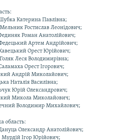
асть:
 Шубка Катерина Павлівна;
– Мельник Ростислав Леонідович;
 Фединяк Роман Анатолійович;
 Федецький Артем Андрійович;
 Кавецький Орест Юрійович;
 Голяк Леся Володимирівна;
Саламаха Орест Ігорович;
ький Андрій Миколайович;
ька Наталія Василівна;
ьчук Юрій Олександрович;
ький Микола Миколайович;
нечний Володимир Михайлович;
а область:
 Дануца Олександр Анатолійович;
– Мурдій Ігор Юрійович;