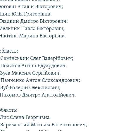
Боговін Віталій Вікторович;
Яцик Юлія Григорівна;
 Гладкий Дмитро Вікторович;
 Мельник Павло Вікторович;
Нікітіна Марина Вікторівна.
область:
 Семінський Олег Валерійович;
 Поляков Антон Едуардович;
 Зуєв Максим Сергійович;
 Панченко Антон Олександрович;
Зуб Валерій Олексійович;
 Пахомов Дмитро Анатолійович.
бласть:
Лис Олена Георгіївна
 Заремський Максим Валентинович;