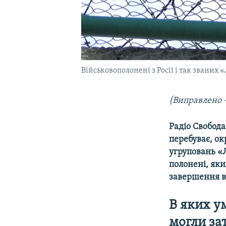
Військовополонені з Росії і так званих
(Виправлено –
Радіо Свобода
перебуває, ок
угруповань «Л
полонені, яки
завершення в
В яких у
могли за