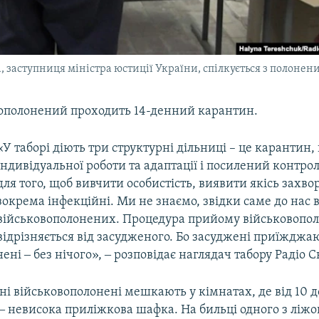
, заступниця міністра юстиції України, спілкується з полоне
вополонений проходить 14-денний карантин.
«У таборі діють три структурні дільниці – це карантин
індивідуальної роботи та адаптації і посилений контро
для того, щоб вивчити особистість, виявити якісь захв
зокрема інфекційні. Ми не знаємо, звідки саме до нас 
військовополонених. Процедура прийому військовопо
відрізняється від засудженого. Бо засуджені приїжджаю
ені ‒ без нічого», ‒ розповідає наглядач табору Радіо С
ні військовополонені мешкають у кімнатах, де від 10 до
‒ невисока приліжкова шафка. На бильці одного з ліжо