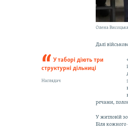
Олена Висоцька
Далі військо
У таборі діють три
структурні дільниці
Наглядач
речами, полон
У житловій зо
Біля кожного 