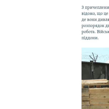
З причеплени
відомо, що ц
де вони дивля
розпорядок дн
робота. Війс
піддони.