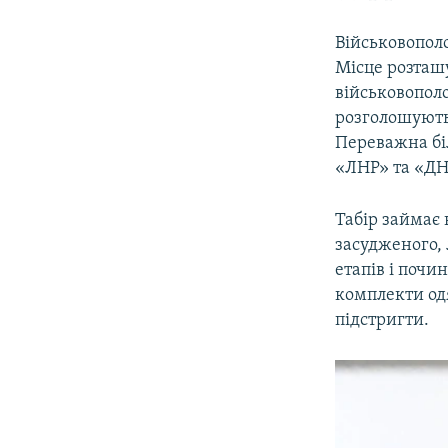
Військовополо
Місце розташ
військовополо
розголошують,
Переважна бі
«ЛНР» та «ДНР
Табір займає 
засудженого, 
етапів і почи
комплекти одя
підстригти.