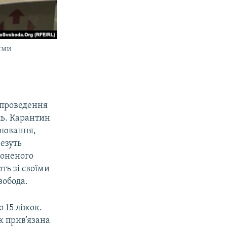
ними
, проведення
ль. Карантин
орювання,
везуть
лоненого
ть зі своїми
вобода.
 15 ліжок.
к прив’язана