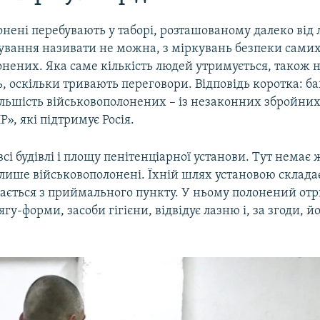
нені перебувають у таборі, розташованому далеко від л
ування називати не можна, з міркувань безпеки самих
нених. Яка саме кількість людей утримується, також 
 оскільки тривають переговори. Відповідь коротка: ба
льшість військовополонених – із незаконних збройних
», які підтримує Росія.
всі будівлі і площу пенітенціарної установи. Тут немає
лише військовополонені. Їхній шлях установою складає
нається з приймального пункту. У ньому полонений от
гу-форми, засоби гігієни, відвідує лазню і, за згоди, 