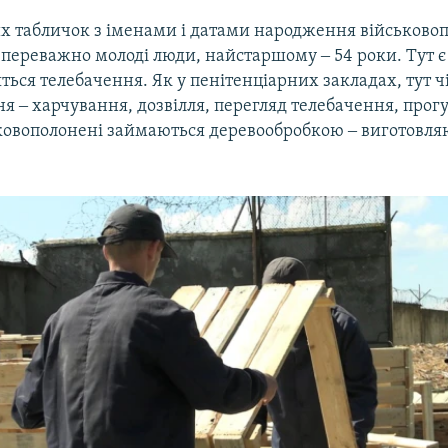
х табличок з іменами і датами народження військово
е переважно молоді люди, найстаршому ‒ 54 роки. Тут 
ться телебачення. Як у пенітенціарних закладах, тут ч
я ‒ харчування, дозвілля, перегляд телебачення, прог
ьковополонені займаються деревообробкою ‒ виготовля