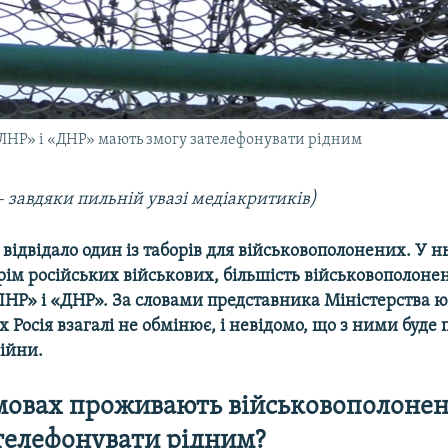
 «ЛНР» і «ДНР» мають змогу зателефонувати рідним
 завдяки пильній увазі медіакритиків)
 відвідало один із таборів для військовополонених. У 
рім російських військових, більшість військовополонен
НР» і «ДНР». За словами представника Міністерства юст
х Росія взагалі не обмінює, і невідомо, що з ними буде 
ійни.
мовах проживають військовополонен
телефонувати рідним?