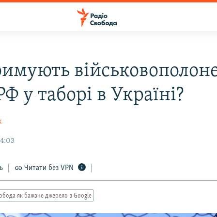
римують військовополон
РФ у таборі в Україні?
к
14:03
ь
Читати без VPN
обода як бажане джерело в Google