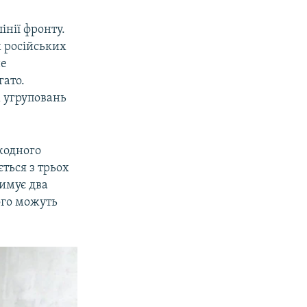
інії фронту.
 російських
не
гато.
 угруповань
 жодного
ться з трьох
римує два
його можуть