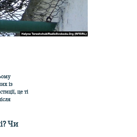
ньому
их із
иції, це ті
після
і? Чи