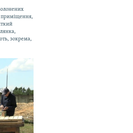
полонених
є приміщення,
іткий
улянка,
ють, зокрема,