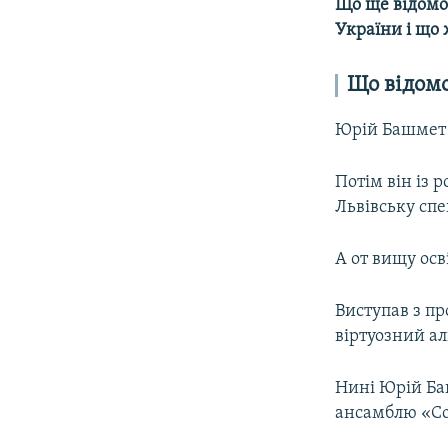
Що ще відомо 
України і що 
Що відом
Юрій Башмет н
Потім він із 
Львівську сп
А от вищу осв
Виступав з п
віртуозний ал
Нині Юрій Ба
ансамблю «Со