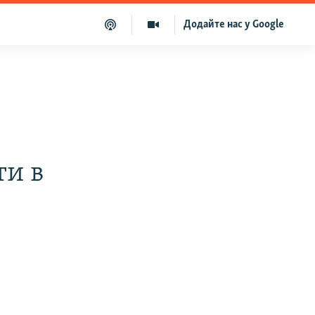
Додайте нас у Google
м
ти в