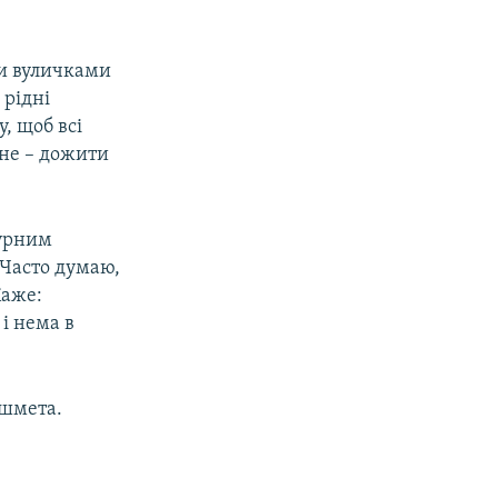
ти вуличками
 рідні
у, щоб всі
вне – дожити
турним
«Часто думаю,
Каже:
 і нема в
ашмета.