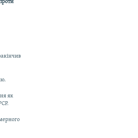
 проти
 закінчив
ію.
ня як
РСР.
амерного