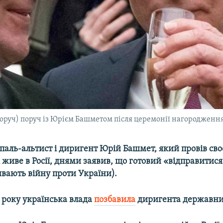
оруч) поруч із Юрієм Башметом після церемонії нагородження 
паль-альтист і диригент Юрій Башмет, який провів сво
 живе в Росії, днями заявив, що готовий «відправитися
ивають війну проти України).
о року українська влада
позбавила
диригента державни