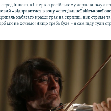
 серед іншого, в інтерв’ю російському державному аге
отовий «відправитися в зону «спеціальної військової оп
рипаль набагато краще грає на скрипці, ніж стріляє та
 щоб ми не хочемо! Якщо треба буде – я сам піду туди стр