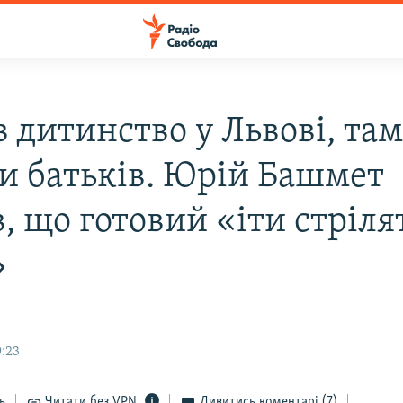
 дитинство у Львові, та
и батьків. Юрій Башмет
, що готовий «іти стріля
»
9:23
ь
Читати без VPN
Дивитись коментарі
(7)