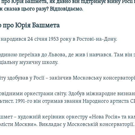
про Юрія Башмета, як давно він підтримує війну Росії
ж сказав цього разу? Відповідаємо.
о про Юрія Башмета
ародився 24 січня 1953 року в Ростові-на-Дону.
родиною переїхав до Львова, де жив і навчався. Там він
еціальну музичну школу.
іту здобував у Росії – закінчив Московську консерватор
ровідними оркестрами світу. Здобув міжнародне визнан
ьтист. 1991-го він отримав звання Народного артиста С
шмет – художній керівник оркестру «Нова Росія» та к
лісти Москви». Викладає у Московській консерваторії.