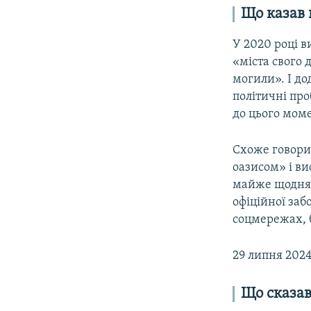
Що казав 
У 2020 році в
«міста свого 
могили». І до
політичні про
до цього мом
Схоже говорив
оазисом» і ви
майже щодня, 
офіційної забо
соцмережах, 
29 липня 202
Що сказав