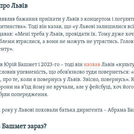
про Львів
иявляв бажання приїхати у Львів з концертом і погуля
дитинства». Тоді він казав, що «у Львові залишилися всі
давав: «Мені треба у Львів, провідати їх. Тому дуже хоч
блеми втряслися, а вони не можуть не утрястись. Голо
енту».
 Юрій Башмет і 2023-го – тоді він
назвав
Львів «куль
словив упевненість, що обов’язково туди повернеться: 
про те, коли я повернусь у Львів. Звісно, повернусь». 
рони на в’їзд йому не вручали, але у фейсбуці, хоч його
були попередження.
4 року у Львові поховали батька диригента – Абрама Б
 Башмет зараз?