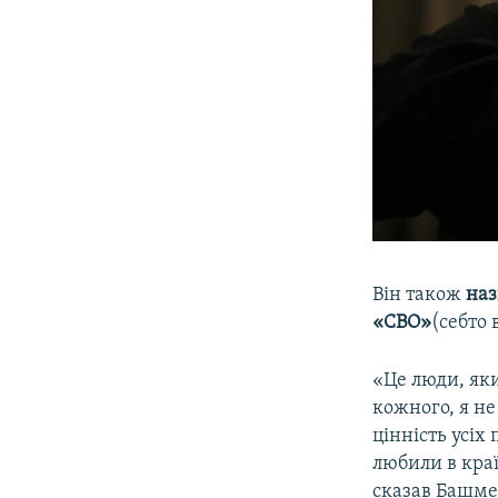
Він також
наз
«СВО»
(себто 
«Це люди, яки
кожного, я не
цінність усіх
любили в країн
сказав Башме