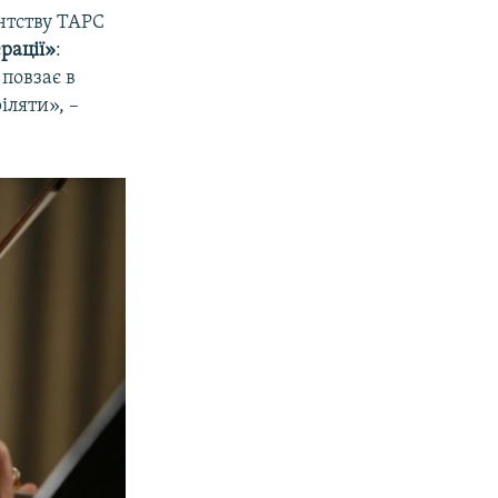
нтству ТАРС
ерації»
:
 повзає в
іляти», –