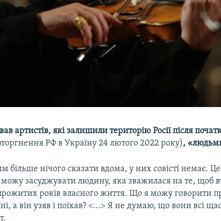
вав артистів, які залишили територію Росії після почат
вторгнення РФ в Україну 24 лютого 2022 року)
,
«людьми
м більше нічого сказати вдома, у них совісті немає. Це
 можу засуджувати людину, яка зважилася на те, щоб 
 прожитих років власного життя. Що я можу говорити пр
і, а він узяв і поїхав? <...> Я не думаю, що вони всі щас
т.