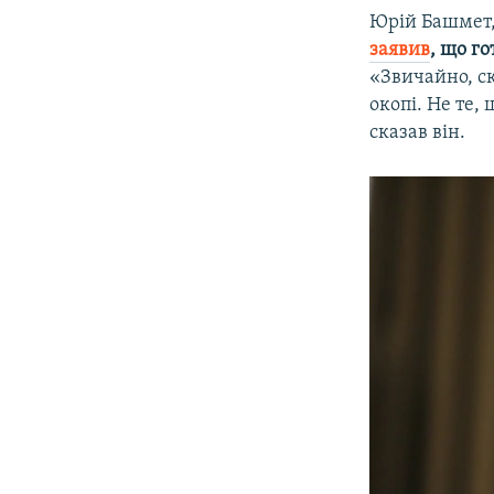
Юрій Башмет,
заявив
, що г
«Звичайно, ск
окопі. Не те,
сказав він.