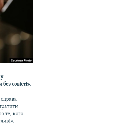
ку
 без совісті»
.
 справа
втратити
о те, кого
ливі», –