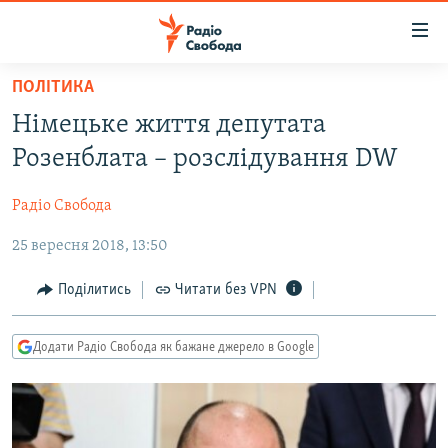
Доступність
посилання
Перейти
ПОЛІТИКА
до
РАДІО СВОБОДА – 70 РОКІВ
Німецьке життя депутата
основного
ВСЕ ЗА ДОБУ
матеріалу
Розенблата – розслідування DW
СТАТТІ
Перейти
до
Радіо Свобода
ВІЙНА
ПОЛІТИКА
основної
25 вересня 2018, 13:50
РОСІЙСЬКА «ФІЛЬТРАЦІЯ»
ЕКОНОМІКА
навігації
Перейти
ДОНБАС.РЕАЛІЇ
СУСПІЛЬСТВО
Поділитись
Читати без VPN
до
КРИМ.РЕАЛІЇ
КУЛЬТУРА
пошуку
Додати Радіо Свобода як бажане джерело в Google
ТИ ЯК?
СПОРТ
СХЕМИ
УКРАЇНА
КИТАЙ.ВИКЛИКИ
СВІТ