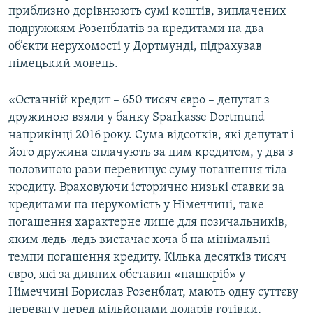
приблизно дорівнюють сумі коштів, виплачених
подружжям Розенблатів за кредитами на два
об’єкти нерухомості у Дортмунді, підрахував
німецький мовець.
«Останній кредит – 650 тисяч євро – депутат з
дружиною взяли у банку Sparkasse Dortmund
наприкінці 2016 року. Сума відсотків, які депутат і
його дружина сплачують за цим кредитом, у два з
половиною рази перевищує суму погашення тіла
кредиту. Враховуючи історично низькі ставки за
кредитами на нерухомість у Німеччині, таке
погашення характерне лише для позичальників,
яким ледь-ледь вистачає хоча б на мінімальні
темпи погашення кредиту. Кілька десятків тисяч
євро, які за дивних обставин «нашкріб» у
Німеччині Борислав Розенблат, мають одну суттєву
перевагу перед мільйонами доларів готівки,