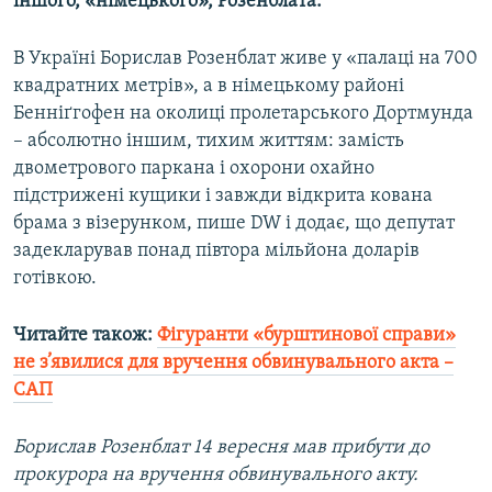
іншого, «німецького», Розенблата.
Усі сайти RFE/RL
В Україні Борислав Розенблат живе у «палаці на 700
квадратних метрів», а в німецькому районі
Бенніґгофен на околиці пролетарського Дортмунда
– абсолютно іншим, тихим життям: замість
двометрового паркана і охорони охайно
підстрижені кущики і завжди відкрита кована
брама з візерунком, пише DW і додає, що депутат
задекларував понад півтора мільйона доларів
готівкою.
Читайте також:
Фігуранти «бурштинової справи»
не з’явилися для вручення обвинувального акта –
САП
Борислав Розенблат 14 вересня мав прибути до
прокурора на вручення обвинувального акту.