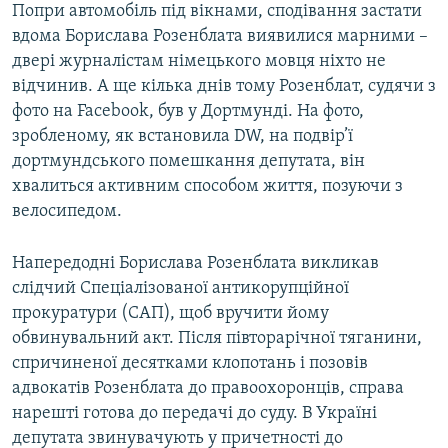
Попри автомобіль під вікнами, сподівання застати
вдома Борислава Розенблата виявилися марними –
двері журналістам німецького мовця ніхто не
відчинив. А ще кілька днів тому Розенблат, судячи з
фото на Facebook, був у Дортмунді. На фото,
зробленому, як встановила DW, на подвір’ї
дортмундського помешкання депутата, він
хвалиться активним способом життя, позуючи з
велосипедом.
Напередодні Борислава Розенблата викликав
слідчий Спеціалізованої антикорупційної
прокуратури (САП), щоб вручити йому
обвинувальний акт. Після півторарічної тяганини,
спричиненої десятками клопотань і позовів
адвокатів Розенблата до правоохоронців, справа
нарешті готова до передачі до суду. В Україні
депутата звинувачують у причетності до