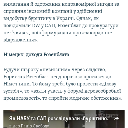
вимагання й одержання неправомірної вигоди за
сприяння іноземній компанії у здійсненні
видобутку бурштину в Україні. Однак, як
повідомили DW у САП, Розенблат до прокуратури
не з’явився, поінформувавши про «закордонне
відрядження».
Німецькі доходи Розенблата
Будучи півроку «невиїзним» через слідство,
Борислав Розенблат неодноразово просився до
Німеччини. То йому треба було провести «ділову
зустріч», то «взяти участь у форумі деревообробної
промисловості», то «пройти медичне обстеження».
Як НАБУ та САП розслідували «бурштинову» схему. Фільм
відео
Радіо Свобода