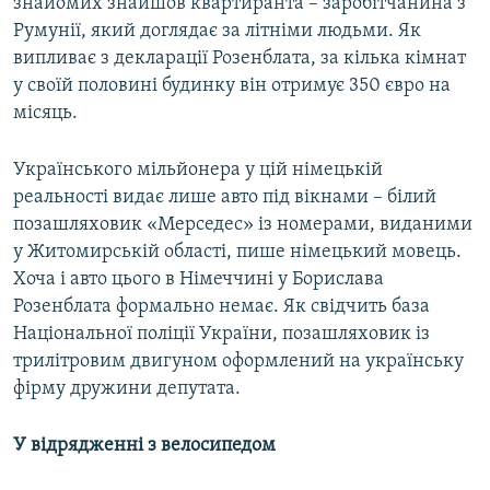
знайомих знайшов квартиранта – заробітчанина з
Румунії, який доглядає за літніми людьми. Як
випливає з декларації Розенблата, за кілька кімнат
у своїй половині будинку він отримує 350 євро на
місяць.
Українського мільйонера у цій німецькій
реальності видає лише авто під вікнами – білий
позашляховик «Мерседес» із номерами, виданими
у Житомирській області, пише німецький мовець.
Хоча і авто цього в Німеччині у Борислава
Розенблата формально немає. Як свідчить база
Національної поліції України, позашляховик із
трилітровим двигуном оформлений на українську
фірму дружини депутата.
У відрядженні з велосипедом