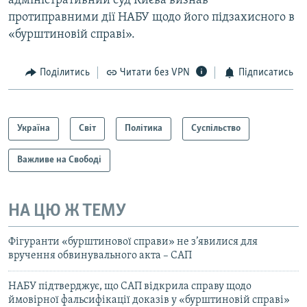
адміністративний суд Києва визнав
протиправними дії НАБУ щодо його підзахисного в
«бурштиновій справі».
Поділитись
Читати без VPN
Підписатись
Україна
Світ
Політика
Суспільство
Важливе на Свободі
НА ЦЮ Ж ТЕМУ
Фігуранти «бурштинової справи» не з’явилися для
вручення обвинувального акта – САП
НАБУ підтверджує, що САП відкрила справу щодо
ймовірної фальсифікації доказів у «бурштиновій справі»