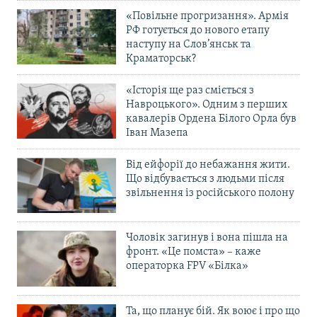
«Повільне прогризання». Армія
РФ готується до нового етапу
наступу на Слов’янськ та
Краматорськ?
«Історія ще раз сміється з
Навроцького». Одним з перших
кавалерів Ордена Білого Орла був
Іван Мазепа
Від ейфорії до небажання жити.
Що відбувається з людьми після
звільнення із російського полону
Чоловік загинув і вона пішла на
фронт. «Це помста» – каже
операторка FPV «Білка»
Та, що планує бій. Як воює і про що