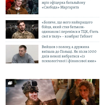
мріє офіцерка батальйону
«Свобода» Маргарита
«Боляче, що мого найкращого
бійця, який став батьком-
одинаком і перевівся в ТЦК, б’ють
свої в тилу» – комбриг Габінет
Вийшов з полону, а дружина
виїхала до Польщі. Як після 1000
днів неволі вибратися «із
психологічної і фінансової ями»