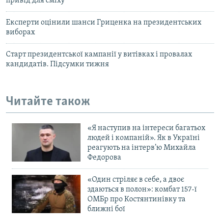
привід для сміху
Експерти оцінили шанси Гриценка на президентських
виборах
Старт президентської кампанії у витівках і провалах
кандидатів. Підсумки тижня
Читайте також
«Я наступив на інтереси багатьох
людей і компаній». Як в Україні
реагують на інтерв’ю Михайла
Федорова
«Один стріляє в себе, а двоє
здаються в полон»: комбат 157-ї
ОМБр про Костянтинівку та
ближні бої