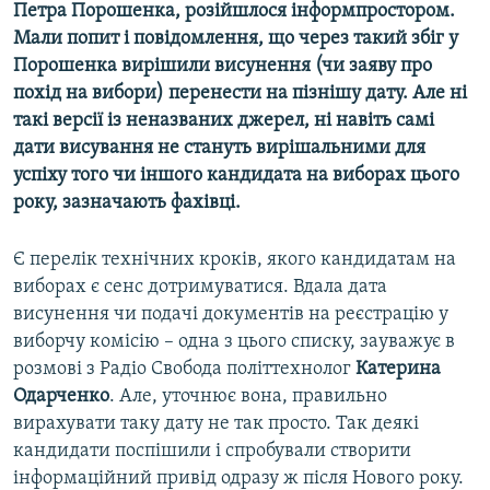
Петра Порошенка, розійшлося інформпростором.
Усі сайти RFE/RL
Мали попит і повідомлення, що через такий збіг у
Порошенка вирішили висунення (чи заяву про
похід на вибори) перенести на пізнішу дату. Але ні
такі версії із неназваних джерел, ні навіть самі
дати висування не стануть вирішальними для
успіху того чи іншого кандидата на виборах цього
року, зазначають фахівці.
Є перелік технічних кроків, якого кандидатам на
виборах є сенс дотримуватися. Вдала дата
висунення чи подачі документів на реєстрацію у
виборчу комісію – одна з цього списку, зауважує в
розмові з Радіо Свобода політтехнолог
Катерина
Одарченко
. Але, уточнює вона, правильно
вирахувати таку дату не так просто. Так деякі
кандидати поспішили і спробували створити
інформаційний привід одразу ж після Нового року.