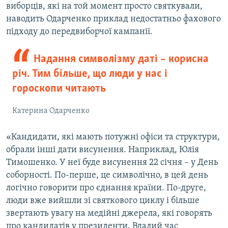
виборців, які на той момент просто святкували,
наводить Одарченко приклад недостатньо фахового
підходу до передвиборчої кампанії.
Надання символізму даті – корисна
річ. Тим більше, що люди у нас і
гороскопи читають
Катерина Одарченко
«Кандидати, які мають потужні офіси та структури,
обрали інші дати висунення. Наприклад, Юлія
Тимошенко. У неї буде висунення 22 січня – у День
соборності. По-перше, це символічно, в цей день
логічно говорити про єднання країни. По-друге,
люди вже вийшли зі святкового циклу і більше
звертають увагу на медійні джерела, які говорять
про кандидатів у президенти. Вдалий час