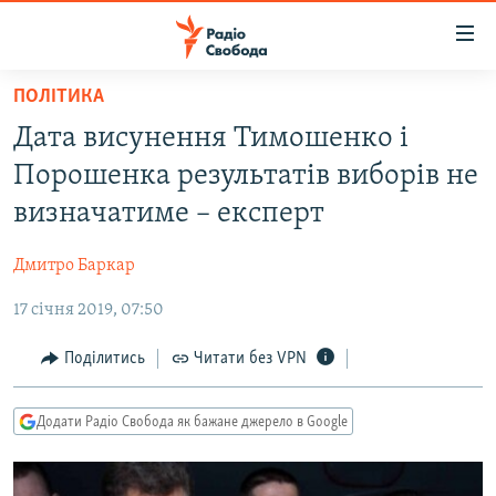
Доступність
посилання
Перейти
ПОЛІТИКА
до
РАДІО СВОБОДА – 70 РОКІВ
Дата висунення Тимошенко і
основного
ВСЕ ЗА ДОБУ
матеріалу
Порошенка результатів виборів не
СТАТТІ
Перейти
визначатиме – експерт
до
ВІЙНА
ПОЛІТИКА
основної
Дмитро Баркар
РОСІЙСЬКА «ФІЛЬТРАЦІЯ»
ЕКОНОМІКА
навігації
Перейти
17 січня 2019, 07:50
ДОНБАС.РЕАЛІЇ
СУСПІЛЬСТВО
до
КРИМ.РЕАЛІЇ
КУЛЬТУРА
Поділитись
Читати без VPN
пошуку
ТИ ЯК?
СПОРТ
Додати Радіо Свобода як бажане джерело в Google
СХЕМИ
УКРАЇНА
КИТАЙ.ВИКЛИКИ
СВІТ