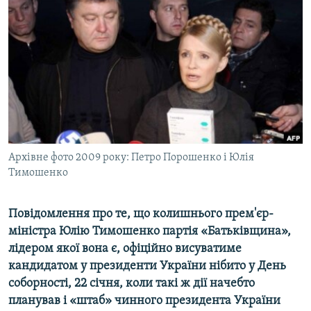
МУЛЬТИМЕДІА
ФОТО
СПЕЦПРОЄКТИ
ПОДКАСТИ
КРИМ РЕАЛІЇ
РУС
Архівне фото 2009 року: Петро Порошенко і Юлія
УКР
Тимошенко
КТАТ
Повідомлення про те, що колишнього прем'єр-
ДОЛУЧАЙСЯ!
міністра Юлію Тимошенко партія «Батьківщина»,
лідером якої вона є, офіційно висуватиме
кандидатом у президенти України нібито у День
соборності, 22 січня, коли такі ж дії начебто
планував і «штаб» чинного президента України