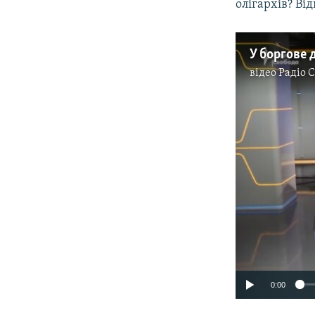
олігархів? Ві
відео
Радіо 
0:00