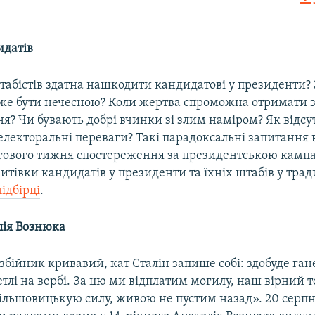
EMBED
идатів
штабістів здатна нашкодити кандидатові у президенти?
оже бути нечесною? Коли жертва спроможна отримати з
я? Чи бувають добрі вчинки зі злим наміром? Як відсу
 електоральні переваги? Такі парадоксальні запитання
гового тижня спостереження за президентською кампа
итівки кандидатів у президенти та їхніх штабів у тра
підбірці
.
лія Вознюка
бійник кривавий, кат Сталін запише собі: здобуде ган
петлі на вербі. За цю ми відплатим могилу, наш вірний 
більшовицькую силу, живою не пустим назад». 20 серпн