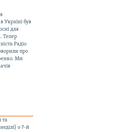
ля
 в Україні був
осні для
. Тепер
ність Радіо
говорили про
ренко. Ми
вачів
и та
еділі) о 7-й