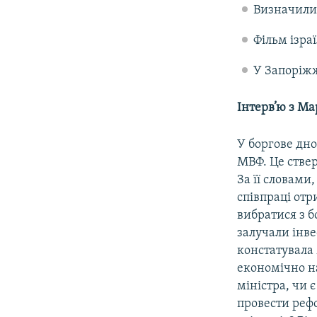
Визначили
Фільм ізра
У Запоріж
Інтерв’ю з М
У боргове дно
МВФ. Це стве
За її словами
співпраці отр
вибратися з б
залучали інв
констатувала 
економічно н
міністра, чи 
провести реф