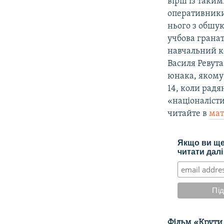
вірш із таки
оперативники
нього з обшук
учбова гранат
навчальний к
Василя Ревута
юнака, якому
14, коли радя
«націоналіст
читайте в
мат
Якщо ви ще 
читати далі
Фільм «Крути