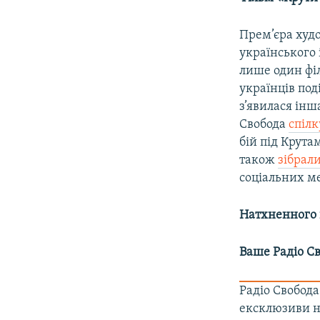
Прем’єра худ
українського 
лише один фі
українців под
з’явилася інш
Свобода
спілк
бій під Крут
також
зібрал
соціальних м
Натхненного 
Ваше Радіо Св
Радіо Свобода
ексклюзиви на