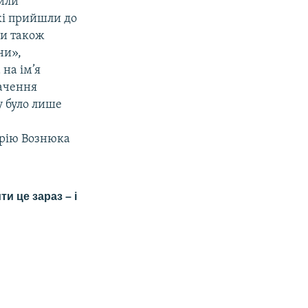
чили
кі прийшли до
ли також
ни»,
на ім’я
вачення
у було лише
орію Вознюка
и це зараз – і