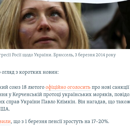
гресії Росії щодо України. Брюссель, 3 березня 2014 року
 огляд з коротких новин:
кий союз 18 лютого
офіційно оголосить
про нові санкції
ння у Керченській протоці українських моряків, повід
х справ України Павло Клімкін. Він нагадав, що також
США.
вили
, що з 1 березня пенсії зростуть на 17–20%.