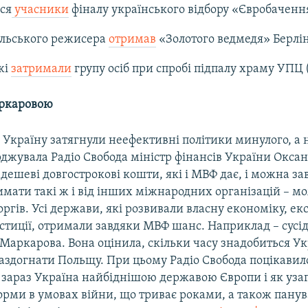
ся
учасники
фіналу українського відбору «Євробаченн
їльського режисера
отримав
«Золотого ведмедя» Берлін
жі
затримали
групу осіб при спробі підпалу храму УПЦ 
аркаровою
 Україну затягнули неефективні політики минулого, а н
рджувала Радіо Свобода міністр фінансів України Окса
, дешеві довгострокові кошти, які і МВФ дає, і можна за
имати такі ж і від інших міжнародних організацій – м
оргів. Усі держави, які розвивали власну економіку, ек
естиції, отримали завдяки МВФ шанс. Наприклад – сусі
Маркарова. Вона оцінила, скільки часу знадобиться Ук
аздогнати Польщу. При цьому Радіо Свобода поцікавил
є зараз Україна найбіднішою державою Європи і як уза
орми в умовах війни, що триває роками, а також пану