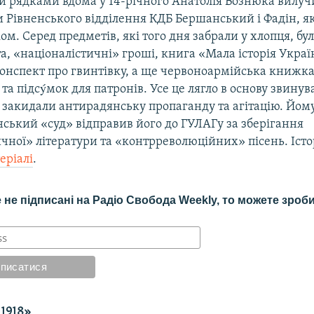
ми рядками вдома у 14-річного Анатолія Вознюка вилу
 Рівненського відділення КДБ Бершанський і Фадін, я
ом. Серед предметів, які того дня забрали у хлопця, бу
а, «націоналістичні» гроші, книга «Мала історія Украї
онспект про гвинтівку, а ще червоноармійська книжка 
 та підсýмок для патронів. Усе це лягло в основу звину
 закидали антирадянську пропаганду та агітацію. Йом
нський «суд» відправив його до ГУЛАГу за зберігання
ичної» літератури та «контрреволюційних» пісень. Іст
еріалі
.
не підписані на Радіо Свобода Weekly, то можете зробит
 1918»