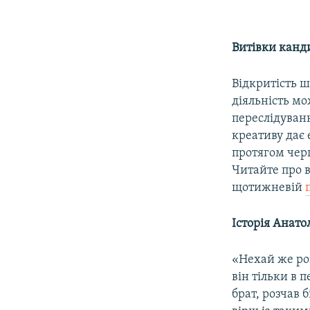
Витівки канд
Відкритість 
діяльність м
переслідуванн
креативу дає
протягом чер
Читайте про в
щотижневій
Історія Анато
«Нехай же роз
він тільки в 
брат, розчав 