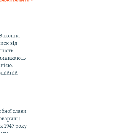
ЗАВАНТАЖИТИ
SHARE
 Законна
иск від
тність
 виникають
px
width
нією.
диційній
ебної слави
товариш і
я 1947 року