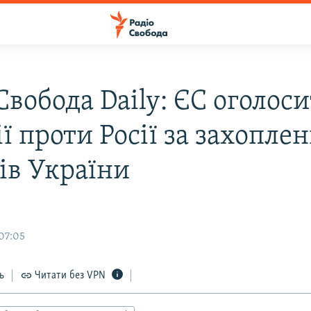
Свобода Daily: ЄС оголоси
ї проти Росії за захопле
ів України
 07:05
ь
Читати без VPN