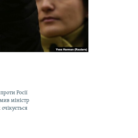
 проти Росії
омив міністр
 очікується