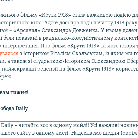
ожнього фільму «Крути 1918» стала важливою подією д
історичного кіно. Адже досі про події початку 1918 року
льм – «Арсенал» Олександра Довженка. У ньому долен
ії були показані в радянсько-комуністичному контексті
а інтерпретація. Про фільм «Крути 1918» та його історич
увалося
з істориком Віталієм Скальським, із яким ми 
ами, а також зі студенткою-істориком Олександрою Обе
и
найяскравіші рецензії на фільм «Крути 1918» користу
ереж.
вам тижня!
обода Daily
 Daily – читайте все в одному мейлі! Усі важливі новин
шого сайту в одному листі. Надсилаємо щодня (окрім н