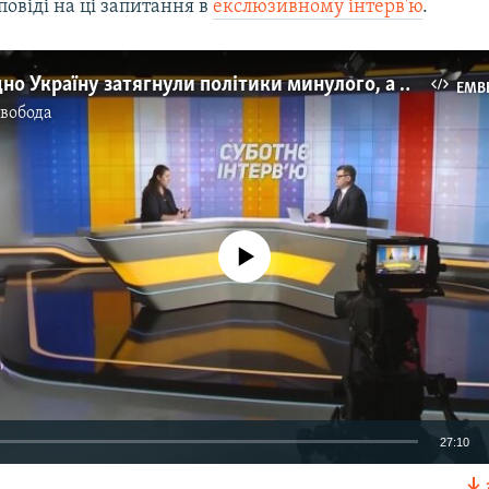
дповіді на ці запитання в
екслюзивному інтерв'ю
.
У боргове дно Україну затягнули політики минулого, а не МВФ – міністр Маркарова
EMB
Свобода
No media source currently available
27:10