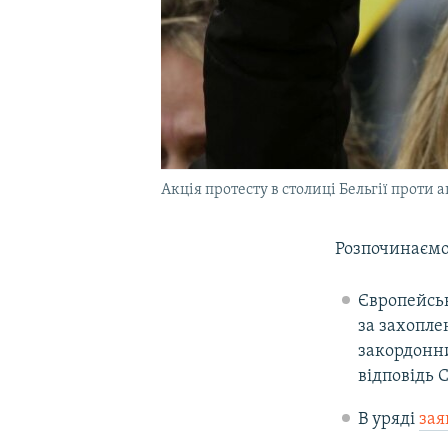
Акція протесту в столиці Бельгії проти а
Розпочинаємо
Європейсь
за захопле
закордонни
відповідь 
В уряді
зая